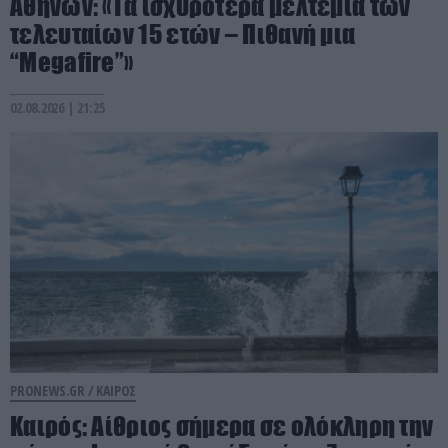
Αθηνών: «Τα ισχυρότερα μελτέμια των
τελευταίων 15 ετών – Πιθανή μια
“Μegafire”»
02.08.2026 | 21:25
PRONEWS.GR /
ΚΑΙΡΟΣ
Καιρός: Αίθριος σήμερα σε ολόκληρη την