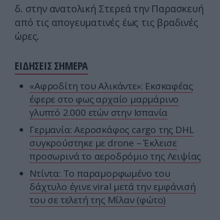
δ. στην ανατολική Στερεά την Παρασκευή
από τις απογευματινές έως τις βραδινές
ώρες.
ΕΙΔΗΣΕΙΣ ΣΗΜΕΡΑ
«Αφροδίτη του Αλικάντε»: Εκσκαφέας
έφερε στο φως αρχαίο μαρμάρινο
γλυπτό 2.000 ετών στην Ισπανία
Γερμανία: Αεροσκάφος cargo της DHL
συγκρούστηκε με drone – Έκλεισε
προσωρινά το αεροδρόμιο της Λειψίας
Ντίντα: Το παραμορφωμένο του
δάχτυλο έγινε viral μετά την εμφάνισή
του σε τελετή της Μίλαν (φώτο)