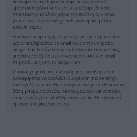
δικαίωμα να μην δημοσιεύουμε συκοφαντικά ή
υβριστικά σχόλια όπου τα εντοπίζουμε. Σε κάθε
περίπτωση ο καθένας φέρει την ευθύνη των όσων
γράφει και το pronews.gr ουδεμία νομική ή άλλα
ευθύνη φέρει.
Δικαίωμα συμμετοχής στη συζήτηση έχουν μόνο όσοι
έχουν επιβεβαιώσει το email τους στην υπηρεσία
disqus. Εάν δεν έχετε ήδη επιβεβαιώσει το email σας,
μπορείτε να ζητήσετε να σας αποσταλεί νέο email
επιβεβαίωσης από το disqus.com
Όποιος χρήστης της πλατφόρμας του disqus.com
ενδιαφέρεται να αναλάβει διαχείριση (moderating)
των σχολίων στα άρθρα του pronews.gr σε εθελοντική
βάση, μπορεί να στείλει τα στοιχεία του και στοιχεία
επικοινωνίας στο
info3@pronews.gr
και θα εξεταστεί
άμεσα η υποψηφιότητά του.