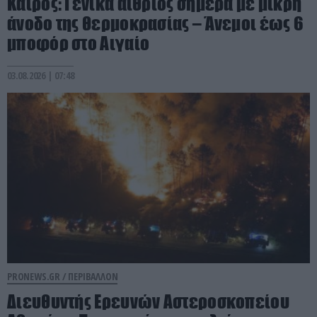
Καιρός: Γενικά αίθριος σήμερα με μικρή
άνοδο της θερμοκρασίας – Άνεμοι έως 6
μποφόρ στο Αιγαίο
03.08.2026 | 07:48
PRONEWS.GR /
ΠΕΡΙΒΑΛΛΟΝ
Διευθυντής Ερευνών Αστεροσκοπείου