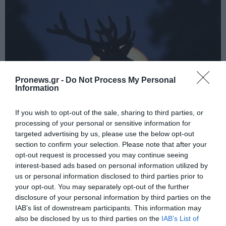
Pronews.gr -
Do Not Process My Personal
Information
If you wish to opt-out of the sale, sharing to third parties, or
processing of your personal or sensitive information for
PRONEWS.GR /
ΠΕΡΙΒΑΛΛΟΝ
targeted advertising by us, please use the below opt-out
H Πανσέληνος του Ελαφιού: Πότε θα την
section to confirm your selection. Please note that after your
opt-out request is processed you may continue seeing
δούμε και γιατί ονομάζεται έτσι
interest-based ads based on personal information utilized by
us or personal information disclosed to third parties prior to
26.07.2026 | 20:33
your opt-out. You may separately opt-out of the further
disclosure of your personal information by third parties on the
IAB’s list of downstream participants. This information may
also be disclosed by us to third parties on the
IAB’s List of