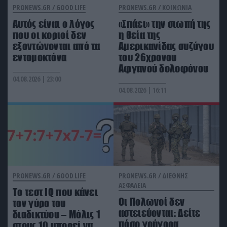
μικροσκοπικό μπικίνι σε πισίνα (βίντεο)
PRONEWS.GR /
GOOD LIFE
PRONEWS.GR /
ΚΟΙΝΩΝΙΑ
Αυτός είναι ο λόγος
«Σπάει» την σιωπή της
που οι κοριοί δεν
η θεία της
εξοντώνονται από τα
Αμερικανίδας συζύγου
εντομοκτόνα
του 26χρονου
Αφγανού δολοφόνου
04.08.2026 | 23:00
04.08.2026 | 16:11
PRONEWS.GR /
GOOD LIFE
PRONEWS.GR /
ΔΙΕΘΝΗΣ
ΑΣΦΑΛΕΙΑ
Tο τεστ IQ που κάνει
Οι Πολωνοί δεν
τον γύρο του
αστειεύονται: Δείτε
διαδικτύου – Μόλις 1
πόσο γρήγορα
στους 10 μπορεί να