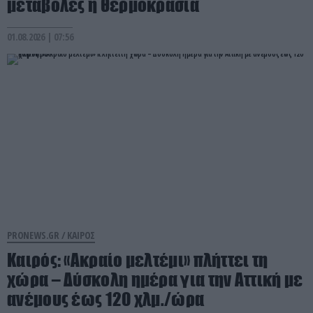
μεταβολές η θερμοκρασία
01.08.2026 | 07:56
PRONEWS.GR /
ΚΑΙΡΟΣ
Καιρός: «Ακραίο μελτέμι» πλήττει τη
χώρα – Δύσκολη ημέρα για την Αττική με
ανέμους έως 120 χλμ./ώρα