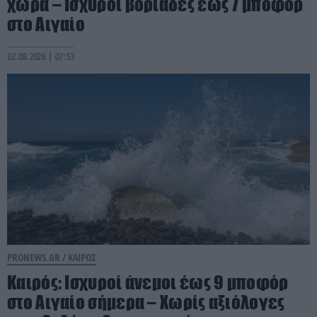
χώρα – Ισχυροί βοριάδες έως 7 μποφόρ
στο Αιγαίο
02.08.2026 | 07:53
PRONEWS.GR /
ΚΑΙΡΟΣ
Καιρός: Ισχυροί άνεμοι έως 9 μποφόρ
στο Αιγαίο σήμερα – Xωρίς αξιόλογες