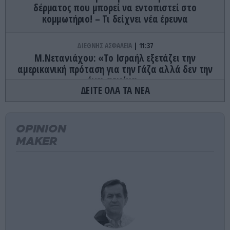
δέρματος που μπορεί να εντοπιστεί στο
κομμωτήριο! – Τι δείχνει νέα έρευνα
ΔΙΕΘΝΗΣ ΑΣΦΑΛΕΙΑ
11:37
Μ.Νετανιάχου: «Το Ισραήλ εξετάζει την
αμερικανική πρόταση για την Γάζα αλλά δεν την
έχει εγκρίνει»
ΔΕΙΤΕ ΟΛΑ ΤΑ ΝΕΑ
ΕΣΩΤΕΡΙΚΗ ΑΣΦΑΛΕΙΑ
11:36
Μυστράς – Αδερφή 55χρονου: «Ρωτούσα για τον
OPINION
πατέρα μου και μου έλεγε “είναι καλά”»
MAKER
CELEBRITIES
11:28
Στιγμές χαλάρωσης για την Μ.Σολωμού στην
θάλασσα: Η νέα φωτογραφία με γαλάζιο μπικίνι
ΑΣΤΡΑ & ΖΩΔΙΑ
11:22
Τα 3 ζώδια που ευνοούνται περισσότερο σήμερα