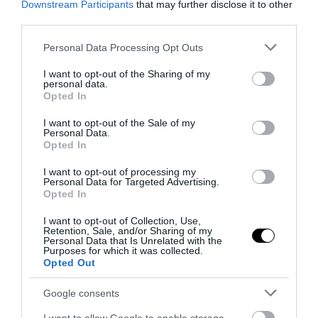
Downstream Participants
that may further disclose it to other
third parties.
Please note that this website/app uses one or more Google
Personal Data Processing Opt Outs
services and may gather and store information including but
not limited to your visit or usage behaviour. You may click to
I want to opt-out of the Sharing of my
personal data.
grant or deny consent to Google and its third-party tags to
Opted In
use your data for below specified purposes in below Google
consent section.
I want to opt-out of the Sale of my
Personal Data.
PRONEWS.GR /
ΚΑΙΡΟΣ
Opted In
Καιρός: Γενικά αίθριος αύριο στο
I want to opt-out of processing my
Personal Data for Targeted Advertising.
μεγαλύτερο μέρος της χώρας – Μικρή
Opted In
άνοδος της θερμοκρασίας
I want to opt-out of Collection, Use,
Retention, Sale, and/or Sharing of my
25.07.2026 | 19:29
Personal Data that Is Unrelated with the
Purposes for which it was collected.
Opted Out
Google consents