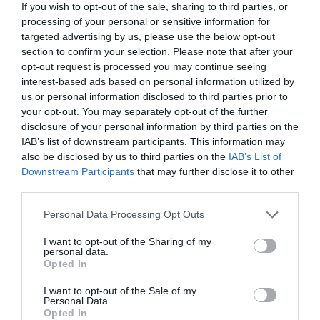
Καιρός: Ισχυροί άνεμοι έως 9 μποφόρ
If you wish to opt-out of the sale, sharing to third parties, or
στο Αιγαίο σήμερα – Xωρίς αξιόλογες
processing of your personal or sensitive information for
targeted advertising by us, please use the below opt-out
μεταβολές η θερμοκρασία
section to confirm your selection. Please note that after your
opt-out request is processed you may continue seeing
01.08.2026 | 07:56
interest-based ads based on personal information utilized by
us or personal information disclosed to third parties prior to
your opt-out. You may separately opt-out of the further
disclosure of your personal information by third parties on the
IAB’s list of downstream participants. This information may
also be disclosed by us to third parties on the
IAB’s List of
Downstream Participants
that may further disclose it to other
third parties.
Please note that this website/app uses one or more Google
Personal Data Processing Opt Outs
services and may gather and store information including but
not limited to your visit or usage behaviour. You may click to
I want to opt-out of the Sharing of my
personal data.
grant or deny consent to Google and its third-party tags to
Opted In
use your data for below specified purposes in below Google
PRONEWS.GR /
ΚΑΙΡΟΣ
consent section.
I want to opt-out of the Sale of my
Καιρός: «Ακραίο μελτέμι» πλήττει τη
Personal Data.
Opted In