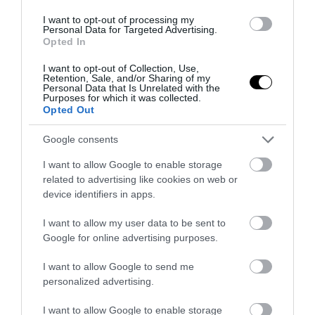
χώρα – Δύσκολη ημέρα για την Αττική με
ανέμους έως 120 χλμ./ώρα
I want to opt-out of processing my
Personal Data for Targeted Advertising.
Opted In
31.07.2026 | 12:22
I want to opt-out of Collection, Use,
Retention, Sale, and/or Sharing of my
Personal Data that Is Unrelated with the
Purposes for which it was collected.
Opted Out
Google consents
I want to allow Google to enable storage
related to advertising like cookies on web or
device identifiers in apps.
I want to allow my user data to be sent to
Google for online advertising purposes.
PRONEWS.GR /
ΚΑΙΡΟΣ
I want to allow Google to send me
Αλλάζει το σκηνικό του καιρού μετά τις
personalized advertising.
αρχές Αυγούστου: Ψυχρή μάζα από τη
I want to allow Google to enable storage