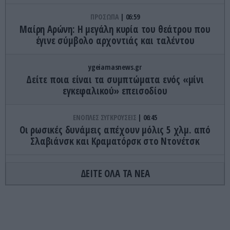
ΠΡΟΣΩΠΑ
06:59
Μαίρη Αρώνη: Η μεγάλη κυρία του θεάτρου που
έγινε σύμβολο αρχοντιάς και ταλέντου
ygeiamasnews.gr
Δείτε ποια είναι τα συμπτώματα ενός «μίνι
εγκεφαλικού» επεισοδίου
ΕΝΟΠΛΕΣ ΣΥΓΚΡΟΥΣΕΙΣ
06:45
Οι ρωσικές δυνάμεις απέχουν μόλις 5 χλμ. από
Σλαβιάνσκ και Κραματόρσκ στο Ντονέτσκ
ΤΟΥΡΚΙΑ
06:40
ΔΕΙΤΕ ΟΛΑ ΤΑ ΝΕΑ
Κωνσταντινούπολη: 35χρονος εκτέλεσε εν ψυχρώ
την 26χρονη πρώην σύντροφό του έξω από
φαρμακείο (βίντεο)
ΚΑΙΡΟΣ
06:37