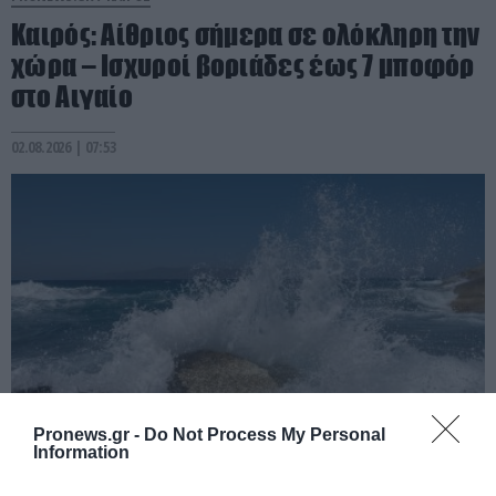
Καιρός: Αίθριος σήμερα σε ολόκληρη την
χώρα – Ισχυροί βοριάδες έως 7 μποφόρ
στο Αιγαίο
02.08.2026 | 07:53
Pronews.gr -
Do Not Process My Personal
Information
PRONEWS.GR /
ΚΑΙΡΟΣ