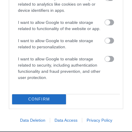
Ρωσία φέρνει πτώση της θερμοκρασίας
related to analytics like cookies on web or
device identifiers in apps.
30.07.2026 | 10:01
I want to allow Google to enable storage
related to functionality of the website or app.
I want to allow Google to enable storage
related to personalization.
I want to allow Google to enable storage
related to security, including authentication
functionality and fraud prevention, and other
user protection.
PRONEWS.GR /
ΚΑΙΡΟΣ
CONFIRM
Καιρός: Έως 39 βαθμούς Κελσίου η
θερμοκρασία αύριο – Ισχυρά μελτέμια
Data Deletion
Data Access
Privacy Policy
στο Αιγαίο