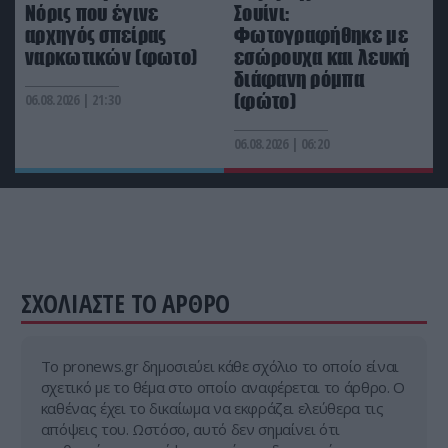
Κινίνη: Το φάρμακο κατά της ελονοσίας που
Νόρις που έγινε
Σουίνι:
«σάρωνε» στην Ελλάδα για δεκαετίες
αρχηγός σπείρας
Φωτογραφήθηκε με
ναρκωτικών (φωτο)
εσώρουχα και λευκή
διάφανη ρόμπα
ΠΕΡΙΒΑΛΛΟΝ
22:44
(φώτο)
06.08.2026 | 21:30
Εκατομμύρια ακρίδες σκοτείνιασαν τον ουρανό
στην Ρωσία: «Θα μας φάνε ζωντανούς!» (βίντεο)
06.08.2026 | 06:20
ΣΧΟΛΙΑΣΤΕ ΤΟ ΑΡΘΡΟ
Tο pronews.gr δημοσιεύει κάθε σχόλιο το οποίο είναι
σχετικό με το θέμα στο οποίο αναφέρεται το άρθρο. Ο
καθένας έχει το δικαίωμα να εκφράζει ελεύθερα τις
απόψεις του. Ωστόσο, αυτό δεν σημαίνει ότι