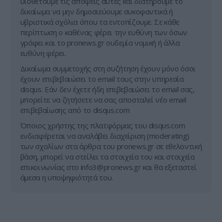
υιοθετούμε τις απόψεις αυτές και διατηρούμε το
δικαίωμα να μην δημοσιεύουμε συκοφαντικά ή
υβριστικά σχόλια όπου τα εντοπίζουμε. Σε κάθε
περίπτωση ο καθένας φέρει την ευθύνη των όσων
γράφει και το pronews.gr ουδεμία νομική ή άλλα
ευθύνη φέρει.
Δικαίωμα συμμετοχής στη συζήτηση έχουν μόνο όσοι
έχουν επιβεβαιώσει το email τους στην υπηρεσία
disqus. Εάν δεν έχετε ήδη επιβεβαιώσει το email σας,
μπορείτε να ζητήσετε να σας αποσταλεί νέο email
επιβεβαίωσης από το disqus.com
Όποιος χρήστης της πλατφόρμας του disqus.com
ενδιαφέρεται να αναλάβει διαχείριση (moderating)
των σχολίων στα άρθρα του pronews.gr σε εθελοντική
βάση, μπορεί να στείλει τα στοιχεία του και στοιχεία
επικοινωνίας στο
info3@pronews.gr
και θα εξεταστεί
άμεσα η υποψηφιότητά του.