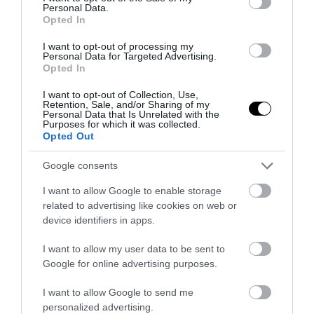
Personal Data.
Opted In
PRONEWS.GR /
ΚΑΤΟΙΚΙΔΙΑ
I want to opt-out of processing my
Ο λόγος που τα κατοικίδια θεωρούνται
Personal Data for Targeted Advertising.
Opted In
«φάρμακο» για τον άνθρωπο – Πώς
σκύλοι και γάτες βελτιώνουν τη ζωή μας
I want to opt-out of Collection, Use,
Retention, Sale, and/or Sharing of my
Personal Data that Is Unrelated with the
Purposes for which it was collected.
01.08.2026 | 22:04
Opted Out
Google consents
I want to allow Google to enable storage
related to advertising like cookies on web or
device identifiers in apps.
I want to allow my user data to be sent to
Google for online advertising purposes.
I want to allow Google to send me
personalized advertising.