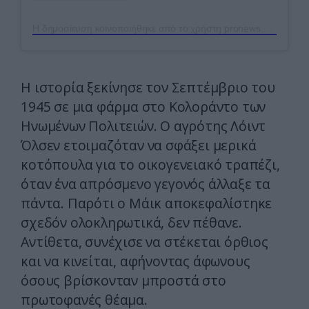
Η δημοσίευση κοινοποιήθηκε από το χρήστη pronews.gr (@pronews.gr)
Η ιστορία ξεκίνησε τον Σεπτέμβριο του
1945 σε μια φάρμα στο Κολοράντο των
Ηνωμένων Πολιτειών. Ο αγρότης Λόιντ
Όλσεν ετοιμαζόταν να σφάξει μερικά
κοτόπουλα για το οικογενειακό τραπέζι,
όταν ένα απρόσμενο γεγονός άλλαξε τα
πάντα. Παρότι ο Μάικ αποκεφαλίστηκε
σχεδόν ολοκληρωτικά, δεν πέθανε.
Αντίθετα, συνέχισε να στέκεται όρθιος
και να κινείται, αφήνοντας άφωνους
όσους βρίσκονταν μπροστά στο
πρωτοφανές θέαμα.