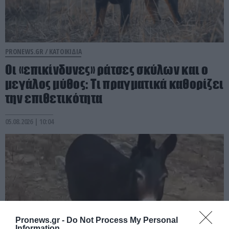
PRONEWS.GR /
ΚΑΤΟΙΚΙΔΙΑ
Οι «επικίνδυνες» ράτσες σκύλων και ο
μεγάλος μύθος: Τι πραγματικά καθορίζει
την επιθετικότητα
05.08.2026 | 10:04
Pronews.gr -
Do Not Process My Personal
Information