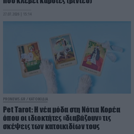
που κλέβει καρδιές (βίντεο)
27.07.2026 | 15:14
PRONEWS.GR /
ΚΑΤΟΙΚΙΔΙΑ
Pet Tarot: Η νέα μόδα στη Νότια Κορέα
όπου οι ιδιοκτήτες «διαβάζουν» τις
σκέψεις των κατοικιδίων τους