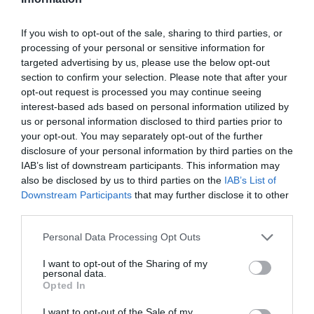
If you wish to opt-out of the sale, sharing to third parties, or
processing of your personal or sensitive information for
PRONEWS.GR /
ΚΑΤΟΙΚΙΔΙΑ
targeted advertising by us, please use the below opt-out
Απάνθρωπες εικόνες στη Μύκονο: Εν
section to confirm your selection. Please note that after your
έτει 2026 δένουν με την πρακτική του
opt-out request is processed you may continue seeing
interest-based ads based on personal information utilized by
«παστουρώματος» γαϊδουράκι… (βίντεο)
us or personal information disclosed to third parties prior to
your opt-out. You may separately opt-out of the further
04.08.2026 | 23:08
disclosure of your personal information by third parties on the
IAB’s list of downstream participants. This information may
also be disclosed by us to third parties on the
IAB’s List of
Downstream Participants
that may further disclose it to other
third parties.
Please note that this website/app uses one or more Google
Personal Data Processing Opt Outs
services and may gather and store information including but
not limited to your visit or usage behaviour. You may click to
I want to opt-out of the Sharing of my
personal data.
grant or deny consent to Google and its third-party tags to
Opted In
use your data for below specified purposes in below Google
consent section.
I want to opt-out of the Sale of my