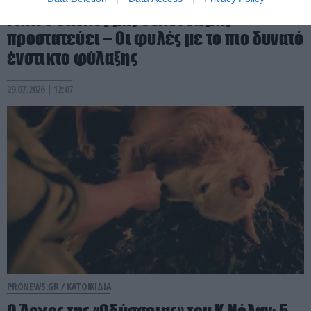
Γιατί ο σκύλος μας θέλει να μας
προστατεύει – Οι φυλές με το πιο δυνατό
ένστικτο φύλαξης
29.07.2026 | 12:07
PRONEWS.GR /
ΚΑΤΟΙΚΙΔΙΑ
Ο Άργος της «Οδύσσειας» του Κ.Νόλαν: 5