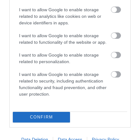
PRONEWS.GR /
ΚΑΤΟΙΚΙΔΙΑ
I want to allow Google to enable storage
Γιατί οι γάτες κοιτούν επίμονα έναν
related to analytics like cookies on web or
device identifiers in apps.
άδειο τοίχο: Η εξήγηση πίσω από τη
«μυστηριώδη» συμπεριφορά τους
I want to allow Google to enable storage
related to functionality of the website or app.
01.08.2026 | 17:44
I want to allow Google to enable storage
related to personalization.
I want to allow Google to enable storage
related to security, including authentication
functionality and fraud prevention, and other
user protection.
CONFIRM
PRONEWS.GR /
ΚΑΤΟΙΚΙΔΙΑ
Data Deletion
Data Access
Privacy Policy