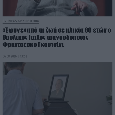
PRONEWS.GR /
ΠΡΟΣΩΠΑ
«Έφυγε» από τη ζωή σε ηλικία 86 ετών ο
θρυλικός Ιταλός τραγουδοποιός
Φραντσέσκο Γκουτσίνι
06.08.2026 | 13:52