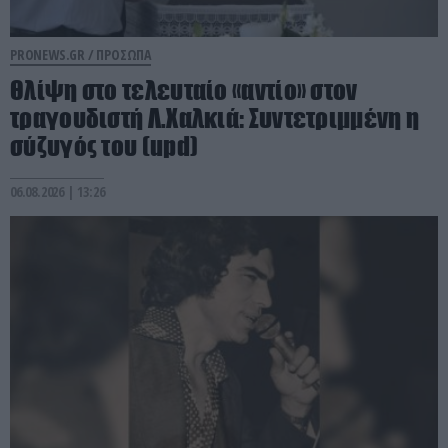
PRONEWS.GR /
ΠΡΟΣΩΠΑ
Θλίψη στο τελευταίο «αντίο» στον
τραγουδιστή Λ.Χαλκιά: Συντετριμμένη η
σύζυγός του (upd)
06.08.2026 | 13:26