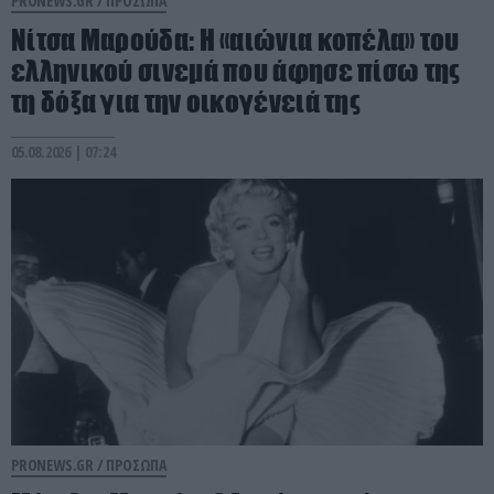
PRONEWS.GR /
ΠΡΟΣΩΠΑ
Νίτσα Μαρούδα: Η «αιώνια κοπέλα» του
ελληνικού σινεμά που άφησε πίσω της
τη δόξα για την οικογένειά της
05.08.2026 | 07:24
PRONEWS.GR /
ΠΡΟΣΩΠΑ