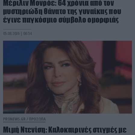
Μέριλιν Μονρόε: 64 χρόνια από τον
μυστηριώδη θάνατο της γυναίκας που
έγινε παγκόσμιο σύμβολο ομορφιάς
05.08.2026 | 06:54
PRONEWS.GR /
ΠΡΟΣΩΠΑ
Μιμή Ντενίση: Καλοκαιρινές στιγμές με