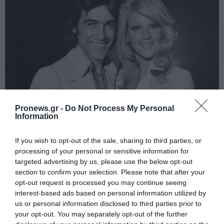
Pronews.gr -
Do Not Process My Personal
Information
PRONEWS.GR /
ΠΡΟΣΩΠΑ
Οι πιο θυελλώδεις έρωτες του
If you wish to opt-out of the sale, sharing to third parties, or
ελληνικού κινηματογράφου – Οι
processing of your personal or sensitive information for
targeted advertising by us, please use the below opt-out
σχέσεις που έγιναν πρωτοσέλιδα
section to confirm your selection. Please note that after your
opt-out request is processed you may continue seeing
06.08.2026 | 21:00
interest-based ads based on personal information utilized by
us or personal information disclosed to third parties prior to
your opt-out. You may separately opt-out of the further