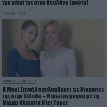
την κόρη της στον Θεολόγο (φώτο)
04.08.2026 | 18:31
PRONEWS.GR /
ΠΡΟΣΩΠΑ
Η Μαρί Σαντάλ απολαμβάνει τις διακοπές
της στην Ελλάδα – Η φωτογραφία με τη
Μαρία Ολυμπία Ντες Γκρες