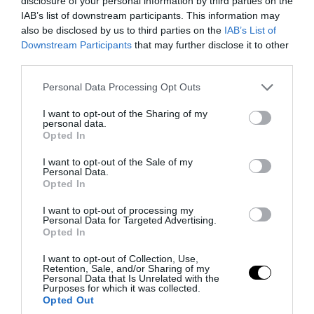
disclosure of your personal information by third parties on the
IAB’s list of downstream participants. This information may
also be disclosed by us to third parties on the
IAB’s List of
Downstream Participants
that may further disclose it to other
third parties.
Please note that this website/app uses one or more Google
Personal Data Processing Opt Outs
services and may gather and store information including but
not limited to your visit or usage behaviour. You may click to
I want to opt-out of the Sharing of my
personal data.
grant or deny consent to Google and its third-party tags to
Opted In
use your data for below specified purposes in below Google
PRONEWS.GR /
ΠΡΟΣΩΠΑ
consent section.
I want to opt-out of the Sale of my
Personal Data.
Ρίγη συγκίνησης στη Ριτσώνα για τον
Opted In
Αριστοτέλη Δαμίγο – Το τελευταίo
I want to opt-out of processing my
«αντίο» στον πιλότο που χάθηκε στην
Personal Data for Targeted Advertising.
Ψάθα
Opted In
I want to opt-out of Collection, Use,
06.08.2026 | 20:53
Retention, Sale, and/or Sharing of my
Personal Data that Is Unrelated with the
Purposes for which it was collected.
Opted Out