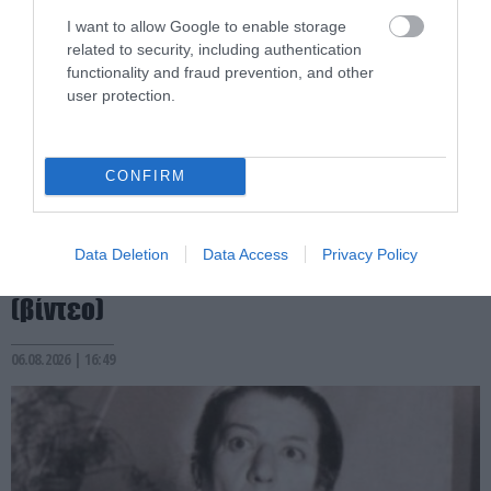
I want to allow Google to enable storage
related to security, including authentication
functionality and fraud prevention, and other
user protection.
CONFIRM
PRONEWS.GR /
ΠΡΟΣΩΠΑ
Β.Κυριακίδης: «Δεν πιστεύω στον Θεό –
Data Deletion
Data Access
Privacy Policy
Είναι δημιούργημα του ανθρώπου»
(βίντεο)
06.08.2026 | 16:49