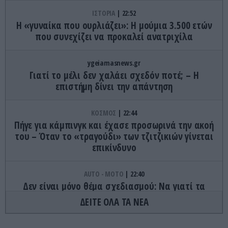
ΙΣΤΟΡΙΑ
22:52
Η «γυναίκα που ουρλιάζει»: Η μούμια 3.500 ετών
που συνεχίζει να προκαλεί ανατριχίλα
ygeiamasnews.gr
Γιατί το μέλι δεν χαλάει σχεδόν ποτέ; – Η
επιστήμη δίνει την απάντηση
ΚΟΣΜΟΣ
22:44
Πήγε για κάμπινγκ και έχασε προσωρινά την ακοή
του – Όταν το «τραγούδι» των τζιτζικιών γίνεται
επικίνδυνο
AUTO - MOTO
22:40
Δεν είναι μόνο θέμα σχεδιασμού: Να γιατί τα
πίσω φώτα των αυτοκινήτων έχουν κόκκινο
ΔΕΙΤΕ ΟΛΑ ΤΑ ΝΕΑ
χρώμα