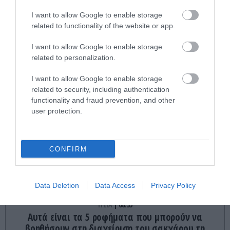
ΤΕΛΕΥΤΑΙΕΣ ΕΙΔΗΣΕΙΣ
I want to allow Google to enable storage
related to functionality of the website or app.
ΙΣΤΟΡΙΑ
08:49
Οι πόλεμοι που ξεκίνησαν από μια παρεξήγηση:
I want to allow Google to enable storage
Όταν ένα λάθος άλλαξε την ιστορία
related to personalization.
I want to allow Google to enable storage
ΔΙΕΘΝΗΣ ΑΣΦΑΛΕΙΑ
08:47
related to security, including authentication
Μειωμένη η διέλευση πλοίων στα Στενά του
functionality and fraud prevention, and other
Ορμούζ: Μόλις 33 διέσχισαν το θαλάσσιο
user protection.
πέρασμα μέσα σε 4 ημέρες
ΚΟΣΜΟΣ
08:39
CONFIRM
Περού: Η στιγμή που μαέστρος επιτίθεται
σεξουαλικά σε 26χρονη τραγουδίστρια – Έντονες
αντιδράσεις (βίντεο)
Data Deletion
Data Access
Privacy Policy
ΥΓΕΙΑ
08:35
Αυτά είναι τα 5 ροφήματα που μπορούν να
βοηθήσουν στη διαχείριση του σακχάρου τη