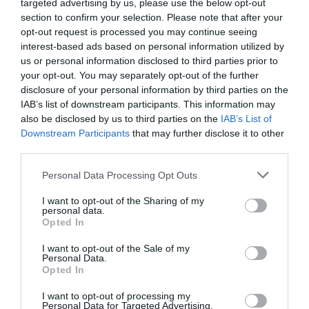
targeted advertising by us, please use the below opt-out
Περού: Η στιγμή που μαέστρος
section to confirm your selection. Please note that after your
επιτίθεται σεξουαλικά σε 26χρονη
opt-out request is processed you may continue seeing
τραγουδίστρια – Έντονες αντιδράσεις
interest-based ads based on personal information utilized by
us or personal information disclosed to third parties prior to
(βίντεο)
your opt-out. You may separately opt-out of the further
disclosure of your personal information by third parties on the
IAB’s list of downstream participants. This information may
Ακολουθήστε το
pronews.gr
στο
also be disclosed by us to third parties on the
IAB’s List of
Google News και μάθετε πρώτοι όλες
Downstream Participants
that may further disclose it to other
τις ειδήσεις
third parties.
Please note that this website/app uses one or more Google
Personal Data Processing Opt Outs
services and may gather and store information including but
Δείτε μας ζωντανά στο
YouTube
,
not limited to your visit or usage behaviour. You may click to
I want to opt-out of the Sharing of my
Twitch
,
X
,
Telegram
personal data.
grant or deny consent to Google and its third-party tags to
Opted In
use your data for below specified purposes in below Google
consent section.
I want to opt-out of the Sale of my
Personal Data.
Opted In
I want to opt-out of processing my
Personal Data for Targeted Advertising.