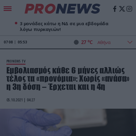
3 μονάδες κάτω η ΝΔ σε μια εβδομάδα
λόγω πυρκαγιών!
o
27
C
07
08
05:53
PRONEWS TV
Εμβολιασμός κάθε 6 μήνες αλλιώς
τέλος τα «προνόμια»: Χωρίς «ανάσα»
η 3η δόση – Έρχεται και η 4η
05.10.2021 | 04:27