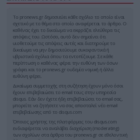
Tο pronews.gr δημοσιεύει κάθε σχόλιο το οποίο είναι
σχετικό με το θέμα στο οποίο αναφέρεται το άρθρο. Ο
καθένας έχει το δικαίωμα να εκφράζει ελεύθερα τις
απόψεις του. Ωστόσο, αυτό δεν σημαίνει ότι
υιοθετούμε τις απόψεις αυτές και διατηρούμε το
δικαίωμα να μην δημοσιεύουμε συκοφαντικά ή
υβριστικά σχόλια όπου τα εντοπίζουμε. Σε κάθε
περίπτωση ο καθένας φέρει την ευθύνη των όσων
γράφει και το pronews.gr ουδεμία νομική ή άλλα
ευθύνη φέρει.
Δικαίωμα συμμετοχής στη συζήτηση έχουν μόνο όσοι
έχουν επιβεβαιώσει το email τους στην υπηρεσία
disqus. Εάν δεν έχετε ήδη επιβεβαιώσει το email σας,
μπορείτε να ζητήσετε να σας αποσταλεί νέο email
επιβεβαίωσης από το disqus.com
Όποιος χρήστης της πλατφόρμας του disqus.com
ενδιαφέρεται να αναλάβει διαχείριση (moderating)
των σχολίων στα άρθρα του pronews.gr σε εθελοντική