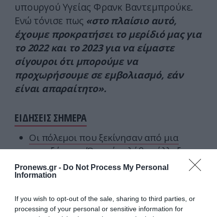
υπουργού Υγείας Φρανκ Βαντεμπρούκε.
Ενώ τόνισε πως
«στο πλαίσιο αυτό,
έχουμε προκρατήσει το μερίδιό μας για
το 2022 και το 2023 για να είμαστε
σίγουροι ότι μπορούμε να
προχωρήσουμε σε εμβολιασμό, εάν
είναι απαραίτητο».
ΕΙΔΗΣΕΙΣ ΣΗΜΕΡΑ
Οι πόλεμοι που ξεκίνησαν από μια
παρεξήγηση: Όταν ένα λάθος άλλαξε την
ιστορία
Pronews.gr -
Do Not Process My Personal
Information
Μειωμένη η διέλευση πλοίων στα Στενά
του Ορμούζ: Μόλις 33 διέσχισαν το
If you wish to opt-out of the sale, sharing to third parties, or
θαλάσσιο πέρασμα μέσα σε 4 ημέρες
processing of your personal or sensitive information for