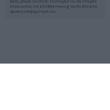
βάση, μπορεί να στείλει τα στοιχεία του και στοιχεία
επικοινωνίας στο
info3@pronews.gr
και θα εξεταστεί
άμεσα η υποψηφιότητά του.