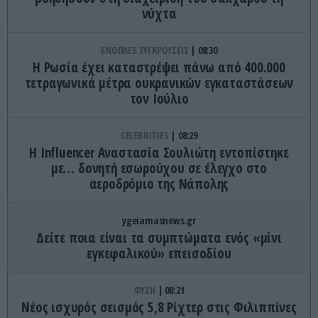
νύχτα
ΕΝΟΠΛΕΣ ΣΥΓΚΡΟΥΣΕΙΣ
08:30
Η Ρωσία έχει καταστρέψει πάνω από 400.000
τετραγωνικά μέτρα ουκρανικών εγκαταστάσεων
τον Ιούλιο
CELEBRITIES
08:29
Η Ιnfluencer Αναστασία Σουλιώτη εντοπίστηκε
με… δονητή εσωρούχου σε έλεγχο στο
αεροδρόμιο της Νάπολης
ygeiamasnews.gr
Δείτε ποια είναι τα συμπτώματα ενός «μίνι
εγκεφαλικού» επεισοδίου
ΦΥΣΗ
08:21
Νέος ισχυρός σεισμός 5,8 Ρίχτερ στις Φιλιππίνες