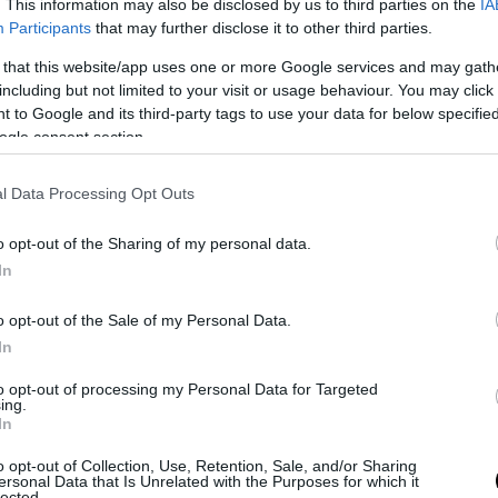
. This information may also be disclosed by us to third parties on the
IA
Participants
that may further disclose it to other third parties.
PRONEWS.GR /
PROVOCATEUR
 that this website/app uses one or more Google services and may gath
including but not limited to your visit or usage behaviour. You may click 
Α.Γεωργιάδης για Ν.Ανδρουλάκη που πή
 to Google and its third-party tags to use your data for below specifi
στην Καισαριανή με το γαρύφαλλο: «Το
ogle consent section.
κόμμα Τσίπρα έχει άμεσες επιπτώσεις»
01.05.2026 | 22:17
l Data Processing Opt Outs
o opt-out of the Sharing of my personal data.
In
o opt-out of the Sale of my Personal Data.
In
to opt-out of processing my Personal Data for Targeted
ing.
In
o opt-out of Collection, Use, Retention, Sale, and/or Sharing
ersonal Data that Is Unrelated with the Purposes for which it
lected.