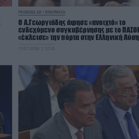
PRONEWS.GR /
ΚΥΒΕΡΝΗΣΗ
α
Ο Α.Γεωργιάδης άφησε «ανοιχτό» το
ενδεχόμενο συγκυβέρνησης με το ΠΑΣΟΚ
«έκλεισε» την πόρτα στην Ελληνική Λύσ
13.07.2026 | 12:20