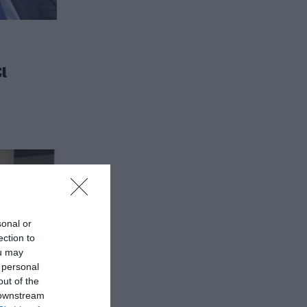
ει
sonal or
ection to
ou may
 personal
out of the
 downstream