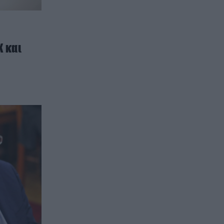
 και
η