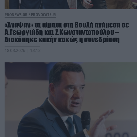
PRONEWS.GR /
PROVOCATEUR
«Άναψαν» τα αίματα στη Βουλή ανάμεσα σε
Α.Γεωργιάδη και Ζ.Κωνσταντοπούλου –
Διακόπηκε κακήν κακώς η συνεδρίαση
18.03.2026 | 13:13