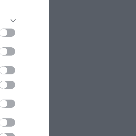
οι
ρο