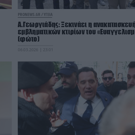
PRONEWS.GR /
ΥΓΕΙΑ
Α.Γεωργιάδης: Ξεκινάει η ανακατασκευ
εμβληματικών κτιρίων του «Ευαγγελισ
(φώτο)
06.03.2026 | 23:01