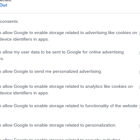
Out
PRONEWS.GR /
ΕΛΛΗΝΙΚΗ ΠΟΛΙΤΙΚΗ
consents
Βίντεο: Όταν ο Α.Γεωργιάδης έλεγε πως 
o allow Google to enable storage related to advertising like cookies on
τράπεζες χρεώνουν 3 φορές περισσότε
evice identifiers in apps.
από τις ευρωπαϊκές
o allow my user data to be sent to Google for online advertising
16.04.2026 | 09:17
s.
to allow Google to send me personalized advertising.
o allow Google to enable storage related to analytics like cookies on
evice identifiers in apps.
o allow Google to enable storage related to functionality of the website
o allow Google to enable storage related to personalization.
o allow Google to enable storage related to security, including