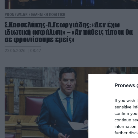
PRONEWS.GR /
ΕΛΛΗΝΙΚΗ ΠΟΛΙΤΙΚΗ
Σ.Κασσελάκης-Α.Γεωργιάδης: «Δεν έχω
ιδιωτική ασφάλιση» – «Αν πάθεις τίποτα θα
σε φροντίσουμε εμείς»
23.06.2026 | 08:47
Pronews.g
If you wish 
sensitive in
confirm you
continue se
information 
further disc