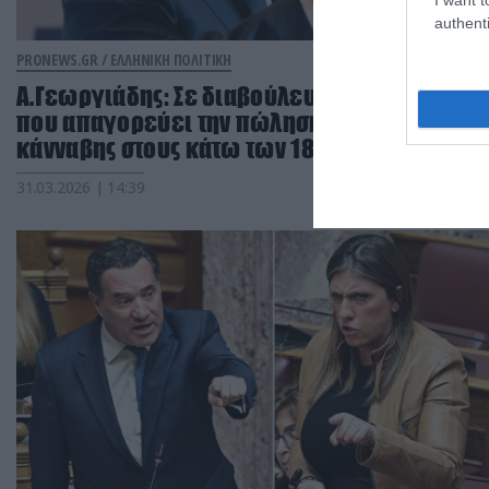
authenti
PRONEWS.GR /
ΕΛΛΗΝΙΚΗ ΠΟΛΙΤΙΚΗ
Α.Γεωργιάδης: Σε διαβούλευση νομοσχέδιο
που απαγορεύει την πώληση προϊόντων
κάνναβης στους κάτω των 18 ετών
31.03.2026 | 14:39