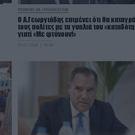
PRONEWS.GR /
PROVOCATEUR
Ο Α.Γεωργιάδης επιμένει ότι θα καταγρ
τους πολίτες με τα γυαλιά του «καταδότη
γιατί «Με φτύνουν!»
31.07.2026 | 16:48