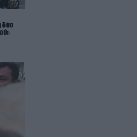
ή δύο
μού»