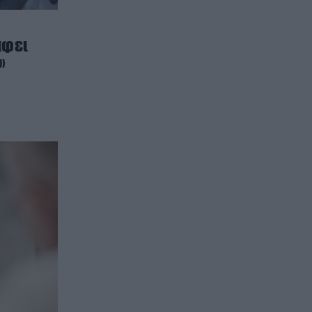
άφει
»