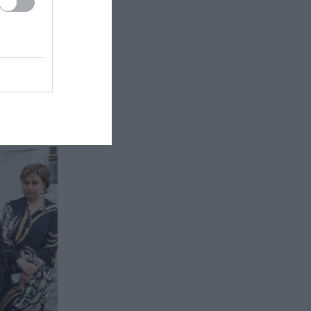
το
ε ο