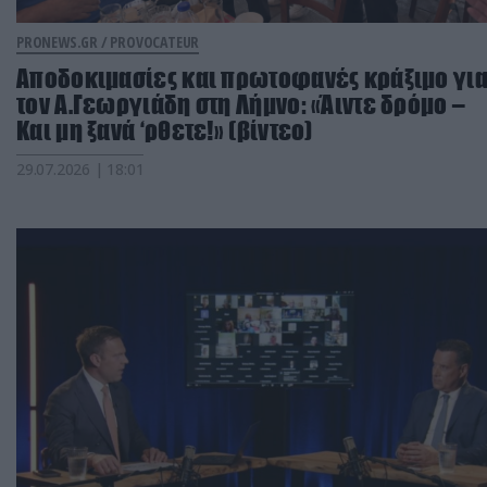
PRONEWS.GR /
PROVOCATEUR
Αποδοκιμασίες και πρωτοφανές κράξιμο γι
τον Α.Γεωργιάδη στη Λήμνο: «Άιντε δρόμο –
Και μη ξανά ‘ρθετε!» (βίντεο)
29.07.2026 | 18:01