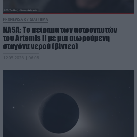
PRONEWS.GR /
ΔΙΑΣΤΗΜΑ
NASA: Το πείραμα των αστροναυτών
του Artemis II με μια αιωρούμενη
σταγόνα νερού (βίντεο)
12.05.2026 | 06:08