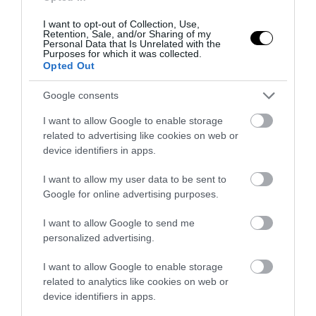
PRONEWS.GR /
ΔΙΕΘΝΗΣ ΠΟΛΙΤΙΚΗ
I want to opt-out of Collection, Use,
Retention, Sale, and/or Sharing of my
Ν.Τραμπ σε αστροναύτες Artemis II:
Personal Data that Is Unrelated with the
Purposes for which it was collected.
«Γράψατε ιστορία και κάνατε όλη την
Opted Out
Αμερική πραγματικά περήφανη»
Google consents
07.04.2026 | 10:09
I want to allow Google to enable storage
related to advertising like cookies on web or
device identifiers in apps.
I want to allow my user data to be sent to
Google for online advertising purposes.
I want to allow Google to send me
personalized advertising.
I want to allow Google to enable storage
related to analytics like cookies on web or
device identifiers in apps.
PRONEWS.GR /
ΔΙΑΣΤΗΜΑ