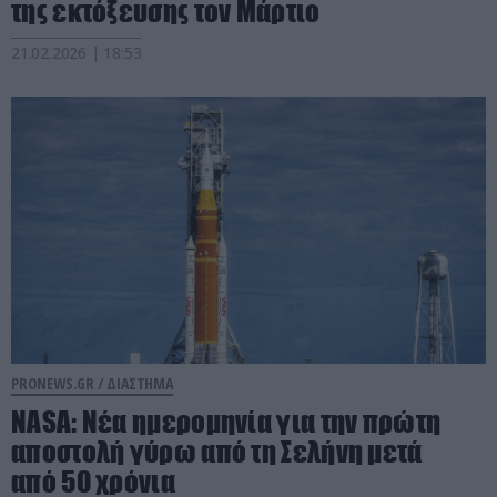
της εκτόξευσης τον Μάρτιο
21.02.2026 | 18:53
PRONEWS.GR /
ΔΙΑΣΤΗΜΑ
ΝASA: Νέα ημερομηνία για την πρώτη
αποστολή γύρω από τη Σελήνη μετά
από 50 χρόνια