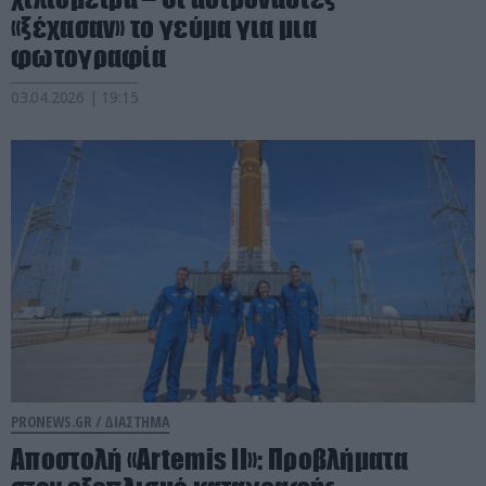
«ξέχασαν» το γεύμα για μια
φωτογραφία
03.04.2026 | 19:15
PRONEWS.GR /
ΔΙΑΣΤΗΜΑ
Αποστολή «Artemis II»: Προβλήματα