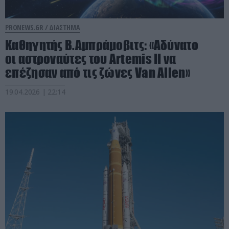
PRONEWS.GR /
ΔΙΑΣΤΗΜΑ
Καθηγητής Β.Αμπράμοβιτς: «Αδύνατο
οι αστροναύτες του Artemis II να
επέζησαν από τις ζώνες Van Allen»
19.04.2026 | 22:14