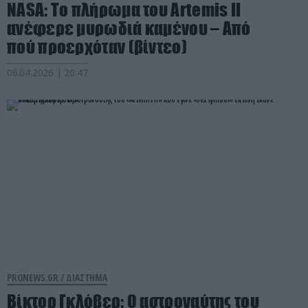
ΝASA: Το πλήρωμα του Artemis ΙΙ
ανέφερε μυρωδιά καμένου – Από
πού προερχόταν (βίντεο)
06.04.2026 | 20:47
PRONEWS.GR /
ΔΙΑΣΤΗΜΑ
Βίκτορ Γκλόβερ: Ο αστροναύτης του