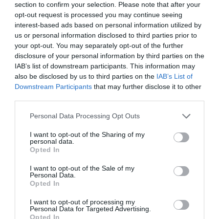
section to confirm your selection. Please note that after your
PRONEWS.GR /
ΔΙΑΣΤΗΜΑ
opt-out request is processed you may continue seeing
Artemis II: Δείτε το βαζάκι Nutella
interest-based ads based on personal information utilized by
us or personal information disclosed to third parties prior to
που αιωρείται ανάμεσα στους
your opt-out. You may separately opt-out of the further
αστροναύτες – Κι όμως… τη θεωρούν
disclosure of your personal information by third parties on the
απαραίτητη
IAB’s list of downstream participants. This information may
also be disclosed by us to third parties on the
IAB’s List of
08.04.2026 | 13:37
Downstream Participants
that may further disclose it to other
third parties.
Please note that this website/app uses one or more Google
Personal Data Processing Opt Outs
services and may gather and store information including but
not limited to your visit or usage behaviour. You may click to
I want to opt-out of the Sharing of my
personal data.
grant or deny consent to Google and its third-party tags to
Opted In
use your data for below specified purposes in below Google
consent section.
I want to opt-out of the Sale of my
Personal Data.
Opted In
I want to opt-out of processing my
Personal Data for Targeted Advertising.
Opted In