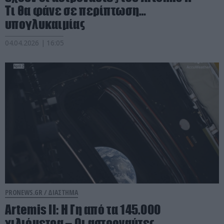
Τι θα φάνε σε περίπτωση…
υπογλυκαιμίας
04.04.2026 | 16:05
PRONEWS.GR /
ΔΙΑΣΤΗΜΑ
Artemis II: Η Γη από τα 145.000
χιλιόμετρα – Οι αστροναύτες