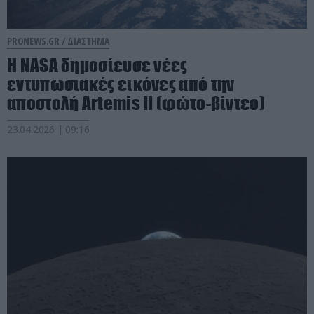
PRONEWS.GR /
ΔΙΑΣΤΗΜΑ
Η NASA δημοσίευσε νέες
εντυπωσιακές εικόνες από την
αποστολή Artemis II (φώτο-βίντεο)
23.04.2026 | 09:16