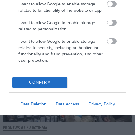
I want to allow Google to enable storage
Artemis II: Το Orion επανήλθε από τη
related to functionality of the website or app.
σκοτεινή πλευρά της Σελήνης μετά
I want to allow Google to enable storage
από 40 λεπτά «σιωπής»
related to personalization.
07.04.2026 | 06:22
I want to allow Google to enable storage
related to security, including authentication
functionality and fraud prevention, and other
user protection.
CONFIRM
Data Deletion
Data Access
Privacy Policy
PRONEWS.GR /
ΔΙΑΣΤΗΜΑ