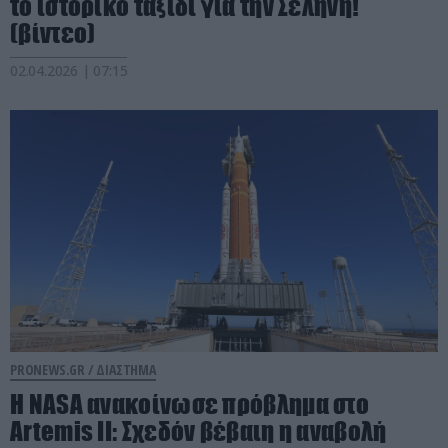
το ιστορικό ταξίδι για την Σελήνη!
(βίντεο)
02.04.2026 | 07:15
PRONEWS.GR /
ΔΙΑΣΤΗΜΑ
Η NASA ανακοίνωσε πρόβλημα στο
Artemis II: Σχεδόν βέβαιη η αναβολή