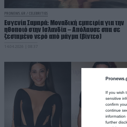
PRONEWS.GR /
CELEBRITIES
Ευγενία Σαμαρά: Μοναδική εμπειρία για την
ηθοποιό στην Ισλανδία – Απόλαυσε σπα σε
ζεσταμένο νερό από μάγμα (βίντεο)
14.04.2026 | 08:37
Pronews.g
If you wish 
sensitive in
confirm you
continue se
information 
further disc