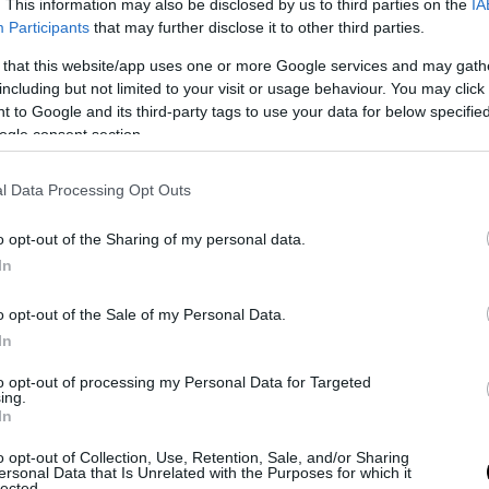
. This information may also be disclosed by us to third parties on the
IA
Participants
that may further disclose it to other third parties.
PRONEWS.GR /
ΤΗΛΕΟΡΑΣΗ
 that this website/app uses one or more Google services and may gath
including but not limited to your visit or usage behaviour. You may click 
Η συντροφικότητα παίζει μεγάλο ρόλο σ
 to Google and its third-party tags to use your data for below specifi
ζωή της Ευγενίας Σαμαρά (βίντεο)
ogle consent section.
13.09.2025 | 14:50
l Data Processing Opt Outs
o opt-out of the Sharing of my personal data.
In
o opt-out of the Sale of my Personal Data.
In
to opt-out of processing my Personal Data for Targeted
ing.
In
o opt-out of Collection, Use, Retention, Sale, and/or Sharing
ersonal Data that Is Unrelated with the Purposes for which it
lected.