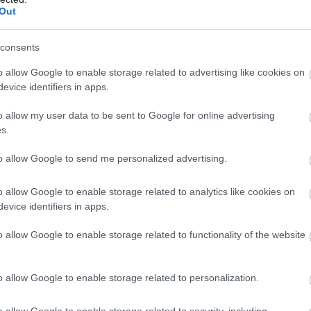
Out
PRONEWS.GR /
ΤΑΞΙΔΙΑ
consents
Ευγενία Σαμαρά: Η γνωστή ηθοποιός βο
o allow Google to enable storage related to advertising like cookies on
από τον δεύτερο ψηλότερο καταρράκτη 
evice identifiers in apps.
Σρι Λάνκα (βίντεο)
o allow my user data to be sent to Google for online advertising
30.07.2025 | 10:20
s.
to allow Google to send me personalized advertising.
o allow Google to enable storage related to analytics like cookies on
evice identifiers in apps.
o allow Google to enable storage related to functionality of the website
o allow Google to enable storage related to personalization.
o allow Google to enable storage related to security, including