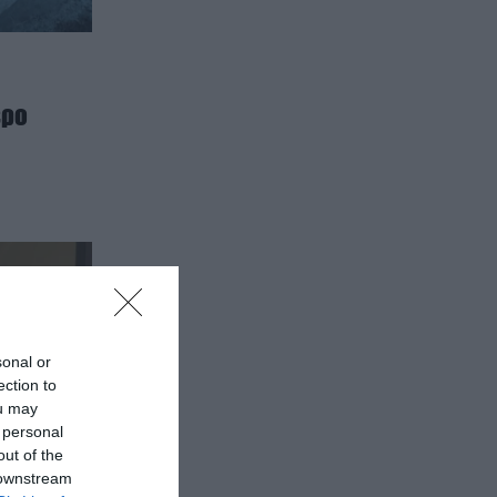
ερο
sonal or
ection to
ou may
 personal
out of the
 downstream