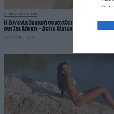
authenti
PRONEWS.GR /
ΤΑΞΙΔΙΑ
Η Ευγενία Σαμαρά συνεχίζει τις διακοπές της
στη Σρι Λάνκα – Δείτε βίντεο
28.07.2025 | 13:25