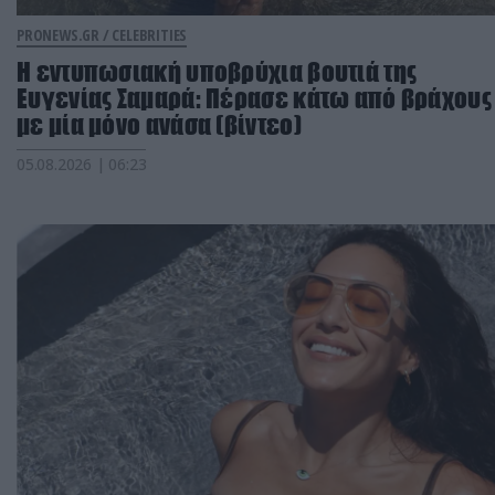
PRONEWS.GR /
CELEBRITIES
Η εντυπωσιακή υποβρύχια βουτιά της
Ευγενίας Σαμαρά: Πέρασε κάτω από βράχους
με μία μόνο ανάσα (βίντεο)
05.08.2026 | 06:23