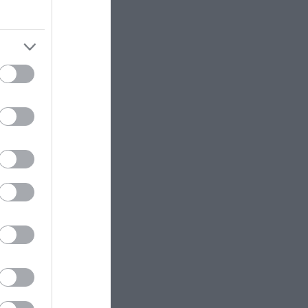
ύτηξε
της