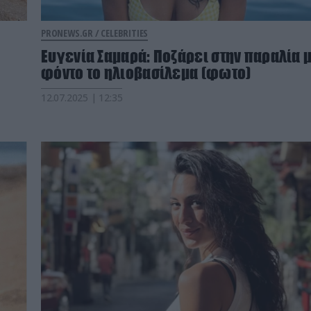
PRONEWS.GR /
CELEBRITIES
Ευγενία Σαμαρά: Ποζάρει στην παραλία 
φόντο το ηλιοβασίλεμα (φωτο)
12.07.2025 | 12:35