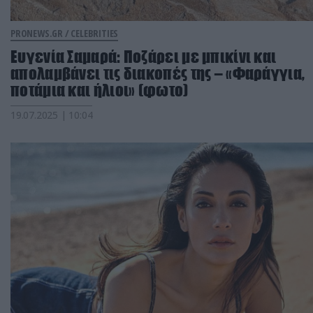
PRONEWS.GR /
CELEBRITIES
Ευγενία Σαμαρά: Ποζάρει με μπικίνι και
απολαμβάνει τις διακοπές της – «Φαράγγια,
ποτάμια και ήλιοι» (φωτο)
19.07.2025 | 10:04