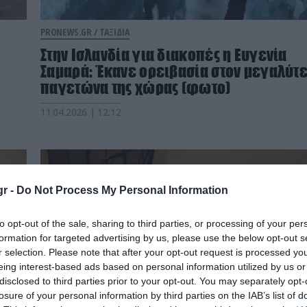
PRONEWS.GR /
ΤΑΞΙΔΙΑ
Στην Ισλανδία για διακοπές η Ευγενία
Σαμαρά: Έκανε ορειβασία στον μεγαλύτ
παγετώνα της χώρας (φωτο)
11.04.2026 | 12:12
r -
Do Not Process My Personal Information
to opt-out of the sale, sharing to third parties, or processing of your per
formation for targeted advertising by us, please use the below opt-out s
r selection. Please note that after your opt-out request is processed y
eing interest-based ads based on personal information utilized by us or
disclosed to third parties prior to your opt-out. You may separately opt-
losure of your personal information by third parties on the IAB’s list of