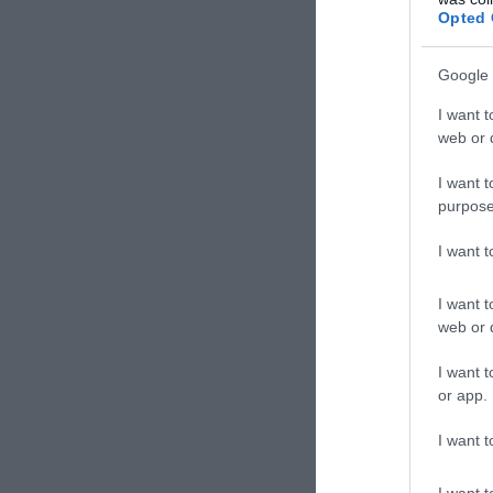
Opted 
όλοι μας 
πράγματα
Google 
ΕΙΔΗΣΕΙΣ 
I want t
web or d
Drones
I want t
Ο Πανα
purpose
1948 μ
I want 
Ο πρόε
Χαμενε
I want t
web or d
I want t
or app.
I want t
TAGS:
ΕΥΓ
I want t