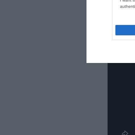
authenti
Δε