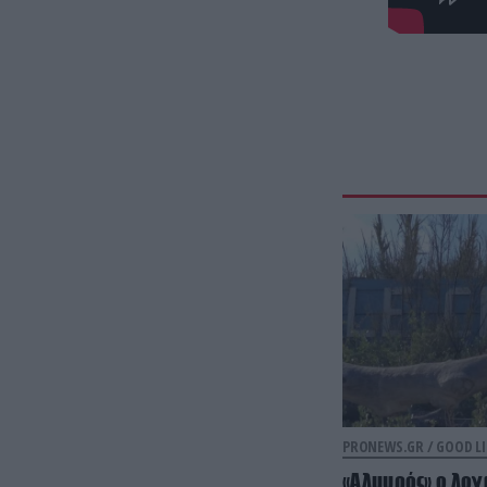
PRONEWS.GR /
GOOD LI
«Αλμυρός» ο λογ