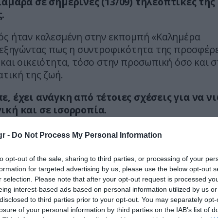
Σαμαρά σε σημερινές (13/09) τηλεοπτικές της
.
ός ήταν καλεσμένη στην εκπομπή «Καλημέρα
 εξηγώντας πως η συντροφικότητα της προσφέρε
και οικειότητα, τόσο στην προσωπική όσο και σ
τική της ζωή.
ε, έχει ανάγκη από τέτοιες σχέσεις για να ν
ική και σε ισορροπία.
φικότητα παίζει πολύ μεγάλο ρόλο στη ζωή μου, 
r -
Do Not Process My Personal Information
η για μένα, είμαι πολύ συντροφικός άνθρωπος κα
νω για το πόσο ωραία νιώθω και πόση ασφάλεια 
to opt-out of the sale, sharing to third parties, or processing of your per
α, όταν δημιουργούνται τέτοιες συνθήκες και στη 
formation for targeted advertising by us, please use the below opt-out s
r selection. Please note that after your opt-out request is processed y
 ηθοποιός
.
eing interest-based ads based on personal information utilized by us or
disclosed to third parties prior to your opt-out. You may separately opt-
losure of your personal information by third parties on the IAB’s list of