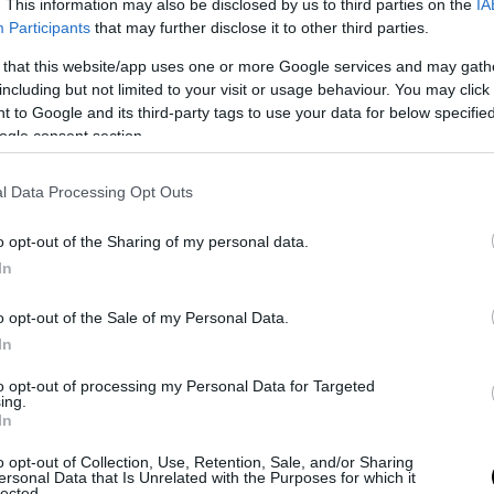
. This information may also be disclosed by us to third parties on the
IA
Participants
that may further disclose it to other third parties.
 that this website/app uses one or more Google services and may gath
including but not limited to your visit or usage behaviour. You may click 
 to Google and its third-party tags to use your data for below specifi
ogle consent section.
χεια, παραδέχτηκε ότι δεν έχει υπάρξει ποτέ
χέση, ενώ εξέφρασε την αμφιβολία της για τ
l Data Processing Opt Outs
 καθένας την «τοξικότητα».
o opt-out of the Sharing of my personal data.
υπάρξει σε τοξική σχέση
.
Δεν καταλαβαίνω και τι 
In
κό, γενικά χρησιμοποιούμε σήμερα διάφορες λέξε
o opt-out of the Sale of my Personal Data.
αι τοξικός”. Τι σημαίνει ότι “αυτός είναι τοξικός; “
In
λαβαίνω ακριβώς, αλήθεια το λέω. Θεωρώ ότι
to opt-out of processing my Personal Data for Targeted
ing.
 όλοι το ίδιο πράγμα. Γιατί να έχω υπάρξει σε
In
χέση;
o opt-out of Collection, Use, Retention, Sale, and/or Sharing
ersonal Data that Is Unrelated with the Purposes for which it
ιγμή που κάτι δεν θα το ονομάσω εγώ τοξικό. Θε
lected.