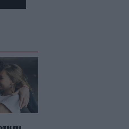
πώλησης του Πύργου του Άιφελ
ΔΙΕΘΝΗΣ ΑΣΦΑΛΕΙΑ
22:15
Τρόμος στη βόρεια Καρολίνα μετά
από ένοπλη επίθεση σε κατοικία:
Νεκρά τρία μέλη οικογένειας – 4
οι τραυματίες (upd)
ΕΝΟΠΛΕΣ ΣΥΓΚΡΟΥΣΕΙΣ
22:12
Θορυβήθηκαν οι Ουκρανοί με τις
δηλώσεις Ρώσου υποπτέραρχου:
«S-400 κατέρριψαν 10 MiG-29 σε
μόλις μια μέρα!»
ΤΕΧΝΟΛΟΓΙΑ
22:05
Στην κορυφή του κλάδου
Τεχνητής Νοημοσύνης της Google
ένας Ελληνοκύπριος
ροφής που