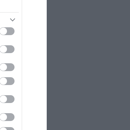
τα
ΕΣΩΤΕΡΙΚΗ ΑΣΦΑΛΕΙΑ
22:57
Φωτιά τώρα πάνω από το
αρχαίο θέατρο Δημητριάδος
ΕΣΩΤΕΡΙΚΗ ΑΣΦΑΛΕΙΑ
22:52
(βίντεο)
Ρίο: Χτύπησαν 18χρονο με
κατσαβίδι 13 φορές και πήγαν να
 ΤΣΣΚΑ
τον πετάξουν στη θάλασσα!
τζτάμπα
ΚΟΙΝΩΝΙΑ
22:49
Σε Γερμανό τουρίστα που είχε
χαθεί με άλλους επτά ανήκει η
σορός που εντοπίστηκε στην
άθετε
Σύμη
ΙΣΤΟΡΙΑ
22:45
Αυτοί είναι οι κωδικοί που
προσπαθούν να «σπάσουν» οι