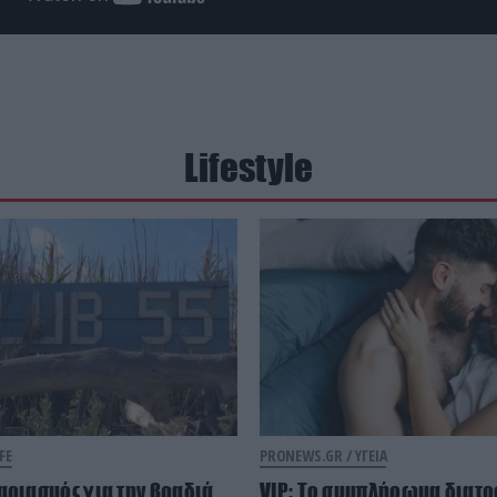
Lifestyle
FE
PRONEWS.GR /
ΥΓΕΙΑ
αριασμός για την βραδιά
VIP: To συμπλήρωμα διατ