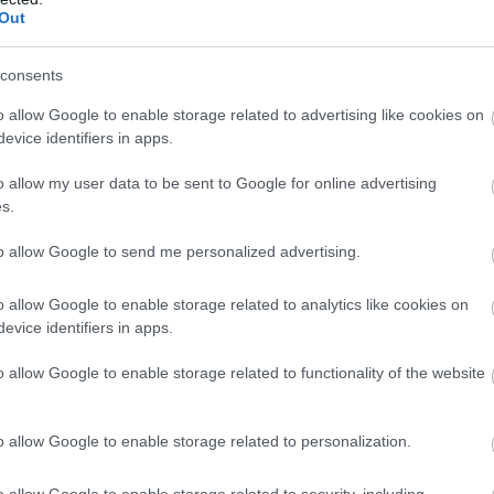
Out
πρέπει να αναλαμβάνουμε την ευθύνη μας μέσα σ
», πρόσθεσε στη συνέχεια.
consents
ΣΗΜΕΡΑ
o allow Google to enable storage related to advertising like cookies on
evice identifiers in apps.
 οπτικών ινών κυριαρχούν στο ουκρανικό μέτωπο 
o allow my user data to be sent to Google for online advertising
θηναϊκός μετέτρεψε σε… τελικό τη ρεβάνς με την
s.
ετά το 1-1
to allow Google to send me personalized advertising.
δρος του Ιράν αποκαλύπτει για την υγεία του Μο
ΐ «τώρα είναι πολύ δύσκολη η επικοινωνία»
o allow Google to enable storage related to analytics like cookies on
evice identifiers in apps.
Ακολουθήστε το
pronews.gr
στο Google News και μ
o allow Google to enable storage related to functionality of the website
πρώτοι όλες τις ειδήσεις
o allow Google to enable storage related to personalization.
ΕΝΙΑ ΣΑΜΑΡΑ
ΖΩΗ
ΣΥΝΤΡΟΦΙΚΟΤΗΤΑ
o allow Google to enable storage related to security, including