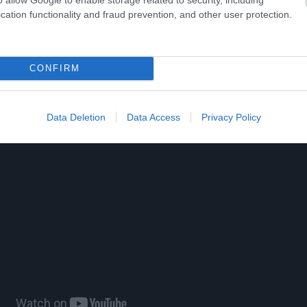
cation functionality and fraud prevention, and other user protection.
ίτε μας ζωντανά στο
YouTube
,
Twitch
,
X
,
Teleg
CONFIRM
Data Deletion
Data Access
Privacy Policy