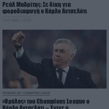
Ρεάλ Μαδρίτης: Σε δίκη για
φοροδιαφυγή ο Κάρλο Αντσελότι
11.07.2023 | 23:52
PRONEWS.GR /
CHAMPIONS LEAGUE
«Θρύλος» του Champions League ο
Κάρλο Αντσελότι – Έγινε ο