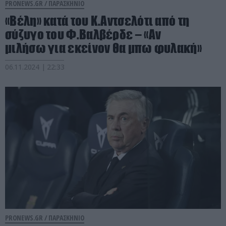
PRONEWS.GR /
ΠΑΡΑΣΚΗΝΙΟ
«Βέλη» κατά του K.Αντσελότι από τη
σύζυγο του Φ.Βαλβέρδε – «Αν
μιλήσω για εκείνον θα μπω φυλακή»
06.11.2024 | 22:33
PRONEWS.GR /
ΠΑΡΑΣΚΗΝΙΟ