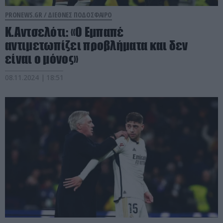
PRONEWS.GR /
ΔΙΕΘΝΕΣ ΠΟΔΟΣΦΑΙΡΟ
Κ.Αντσελότι: «Ο Εμπαπέ
αντιμετωπίζει προβλήματα και δεν
είναι ο μόνος»
08.11.2024 | 18:51