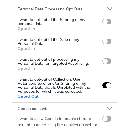
Please note that this website/app uses one or more Google
PRONEWS.GR /
ΔΙΕΘΝΕΣ ΠΟΔΟΣΦΑΙΡΟ
Personal Data Processing Opt Outs
services and may gather and store information including but
Κάρλο Αντσελότι: Aποκαλύφθηκε ο
not limited to your visit or usage behaviour. You may click to
I want to opt-out of the Sharing of my
personal data.
επόμενος προορισμός της καριέρας
grant or deny consent to Google and its third-party tags to
Opted In
use your data for below specified purposes in below Google
του – Αναλαμβάνει τον Ιούνιο
consent section.
I want to opt-out of the Sale of my
Personal Data.
28.04.2025 | 23:22
Opted In
I want to opt-out of processing my
Personal Data for Targeted Advertising.
Opted In
I want to opt-out of Collection, Use,
Retention, Sale, and/or Sharing of my
Personal Data that Is Unrelated with the
Purposes for which it was collected.
Opted Out
Google consents
I want to allow Google to enable storage
related to advertising like cookies on web or