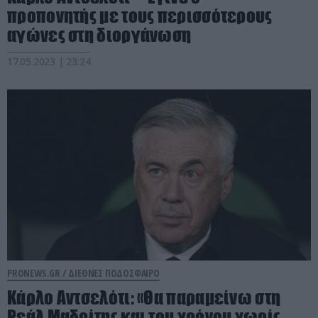
προπονητής με τους περισσότερους
αγώνες στη διοργάνωση
17.05.2023 | 23:24
PRONEWS.GR /
ΔΙΕΘΝΕΣ ΠΟΔΟΣΦΑΙΡΟ
Κάρλο Αντσελότι: «Θα παραμείνω στη
Ρεάλ Μαδρίτης και του χρόνου χωρίς