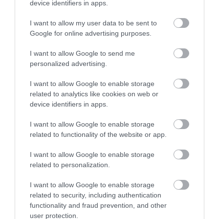
PRONEWS.GR /
ΔΙΕΘΝΕΣ ΠΟΔΟΣΦΑΙΡΟ
device identifiers in apps.
Κάρλο Αντσελότι: Θέλει να τον διώξει
I want to allow my user data to be sent to
κακήν κακώς η Ρεάλ Μαδρίτης – Στη
Google for online advertising purposes.
λίστα της Βασίλισσας και ο Τσάβι
I want to allow Google to send me
Αλόνσο
personalized advertising.
19.04.2025 | 13:07
I want to allow Google to enable storage
related to analytics like cookies on web or
device identifiers in apps.
I want to allow Google to enable storage
related to functionality of the website or app.
I want to allow Google to enable storage
related to personalization.
I want to allow Google to enable storage
related to security, including authentication
functionality and fraud prevention, and other
user protection.