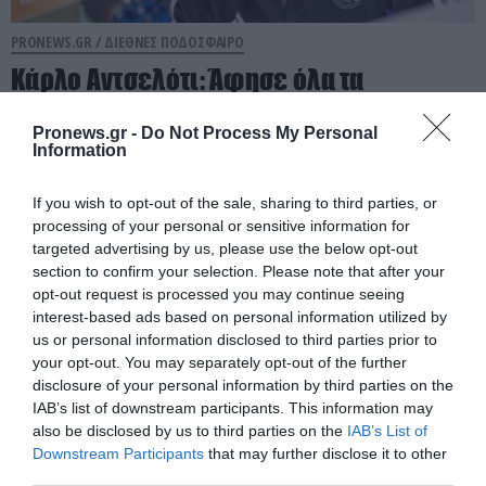
PRONEWS.GR /
ΔΙΕΘΝΕΣ ΠΟΔΟΣΦΑΙΡΟ
Κάρλο Αντσελότι: Άφησε όλα τα
σενάρια ανοιχτά – «Θα μάθετε μετά
τις 25 Μαΐου, ξέρω καλά τι θα κάνω»
Pronews.gr -
Do Not Process My Personal
Information
03.05.2025 | 14:42
If you wish to opt-out of the sale, sharing to third parties, or
processing of your personal or sensitive information for
targeted advertising by us, please use the below opt-out
section to confirm your selection. Please note that after your
opt-out request is processed you may continue seeing
interest-based ads based on personal information utilized by
us or personal information disclosed to third parties prior to
your opt-out. You may separately opt-out of the further
disclosure of your personal information by third parties on the
IAB’s list of downstream participants. This information may
also be disclosed by us to third parties on the
IAB’s List of
Downstream Participants
that may further disclose it to other
third parties.