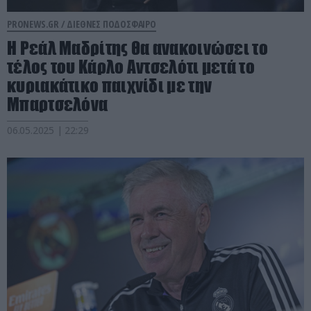
PRONEWS.GR /
ΔΙΕΘΝΕΣ ΠΟΔΟΣΦΑΙΡΟ
Η Ρεάλ Μαδρίτης θα ανακοινώσει το
τέλος του Κάρλο Αντσελότι μετά το
κυριακάτικο παιχνίδι με την
Μπαρτσελόνα
06.05.2025 | 22:29