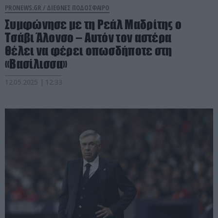
PRONEWS.GR /
ΔΙΕΘΝΕΣ ΠΟΔΟΣΦΑΙΡΟ
Συμφώνησε με τη Ρεάλ Μαδρίτης ο
Τσάβι Άλονσο – Αυτόν τον αστέρα
θέλει να φέρει οπωσδήποτε στη
«Βασίλισσα»
12.05.2025 | 12:33