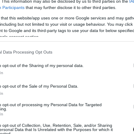
. This information may also be disclosed by us to third parties on the
IA
Δ.Ουγγαρέζος για την «γκάφα» της ΕΡΤ μ
Participants
that may further disclose it to other third parties.
λογότυπο του ΚΚΕ : «Τι ξεφτιλίκια είναι
 that this website/app uses one or more Google services and may gath
αυτά;»
including but not limited to your visit or usage behaviour. You may click 
 to Google and its third-party tags to use your data for below specifi
03.01.2025 | 15:03
ogle consent section.
l Data Processing Opt Outs
o opt-out of the Sharing of my personal data.
In
o opt-out of the Sale of my Personal Data.
In
to opt-out of processing my Personal Data for Targeted
ing.
In
o opt-out of Collection, Use, Retention, Sale, and/or Sharing
ersonal Data that Is Unrelated with the Purposes for which it
lected.