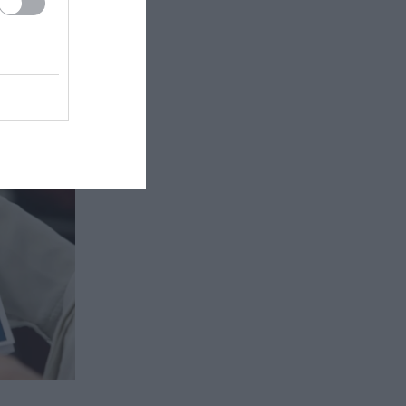
μετά
 για