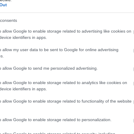
PRONEWS.GR /
PROVOCATEUR
Out
Στην ΕΡΤ άλλαξαν το «σφυροδρέπανο» στ
ι
λογότυπο του ΚΚΕ με την «δάδα» της ΝΔ!
consents
02.01.2025 | 13:43
o allow Google to enable storage related to advertising like cookies on
evice identifiers in apps.
o allow my user data to be sent to Google for online advertising
s.
to allow Google to send me personalized advertising.
o allow Google to enable storage related to analytics like cookies on
evice identifiers in apps.
o allow Google to enable storage related to functionality of the website
o allow Google to enable storage related to personalization.
PRONEWS.GR /
PROVOCATEUR
o allow Google to enable storage related to security, including