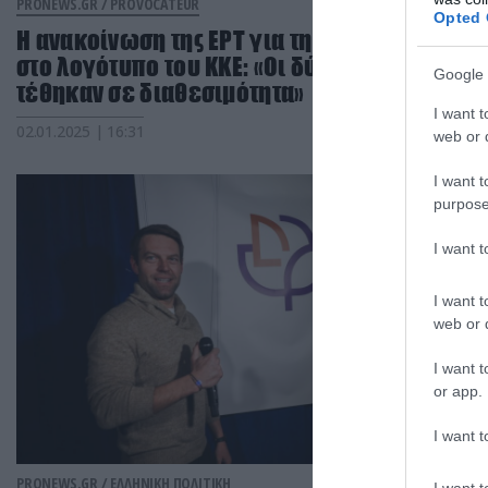
PRONEWS.GR /
PROVOCATEUR
Opted 
Η ανακοίνωση της ΕΡΤ για τη «δάδα» της ΝΔ
στο λογότυπο του ΚΚΕ: «Οι δύο εμπλεκόμενο
Google 
τέθηκαν σε διαθεσιμότητα»
I want t
02.01.2025 | 16:31
web or d
I want t
purpose
I want 
I want t
web or d
I want t
or app.
I want t
PRONEWS.GR /
ΕΛΛΗΝΙΚΗ ΠΟΛΙΤΙΚΗ
I want t