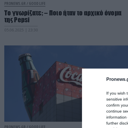
PRONEWS.GR /
GOOD LIFE
Το γνωρίζατε; – Ποιο ήταν το αρχικό όνομα
της Pepsi
05.06.2025 | 23:30
Pronews.g
If you wish 
sensitive in
confirm you
continue se
information 
further disc
PRONEWS.GR /
GOOD LIFE