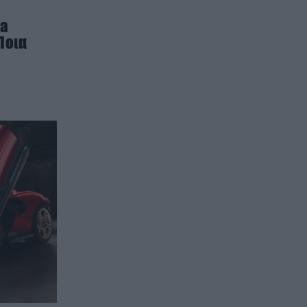
ca
Ποια