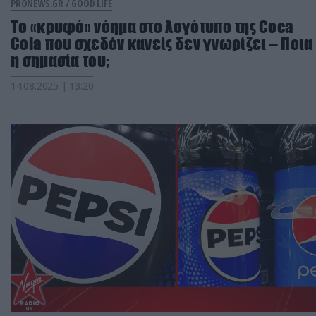
PRONEWS.GR /
GOOD LIFE
Tο «κρυφό» νόημα στο λογότυπο της Coca
Cola που σχεδόν κανείς δεν γνωρίζει – Ποια
η σημασία του;
14.08.2025 | 13:20