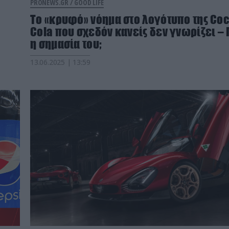
PRONEWS.GR /
GOOD LIFE
Tο «κρυφό» νόημα στο λογότυπο της Co
Cola που σχεδόν κανείς δεν γνωρίζει – 
η σημασία του;
13.06.2025 | 13:59