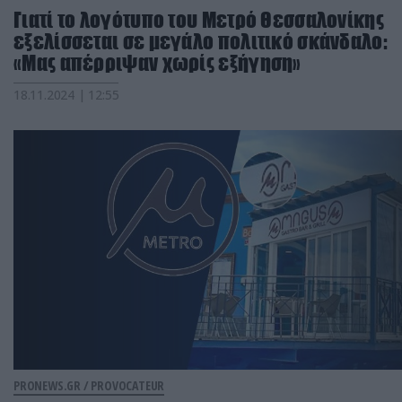
Γιατί το λογότυπο του Μετρό Θεσσαλονίκης
εξελίσσεται σε μεγάλο πολιτικό σκάνδαλο:
«Μας απέρριψαν χωρίς εξήγηση»
18.11.2024 | 12:55
PRONEWS.GR /
PROVOCATEUR