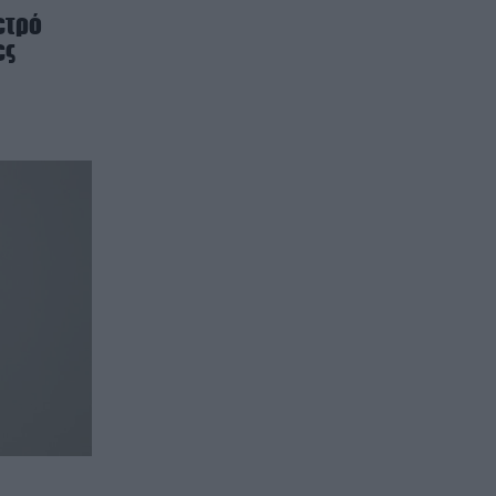
ετρό
ες