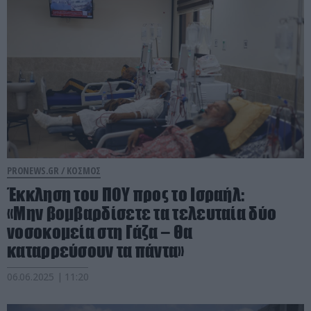
PRONEWS.GR /
ΚΟΣΜΟΣ
Έκκληση του ΠΟΥ προς το Ισραήλ:
«Μην βομβαρδίσετε τα τελευταία δύο
νοσοκομεία στη Γάζα – Θα
καταρρεύσουν τα πάντα»
06.06.2025 | 11:20