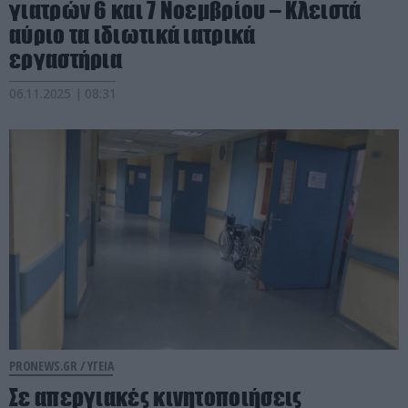
γιατρών 6 και 7 Νοεμβρίου – Κλειστά
αύριο τα ιδιωτικά ιατρικά
εργαστήρια
06.11.2025 | 08:31
PRONEWS.GR /
ΥΓΕΙΑ
Σε απεργιακές κινητοποιήσεις