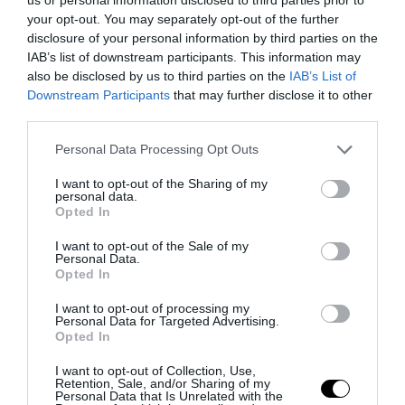
your opt-out. You may separately opt-out of the further
24.09.2025 | 11:31
disclosure of your personal information by third parties on the
IAB’s list of downstream participants. This information may
also be disclosed by us to third parties on the
IAB’s List of
Downstream Participants
that may further disclose it to other
third parties.
Please note that this website/app uses one or more Google
Personal Data Processing Opt Outs
services and may gather and store information including but
not limited to your visit or usage behaviour. You may click to
I want to opt-out of the Sharing of my
personal data.
grant or deny consent to Google and its third-party tags to
Opted In
use your data for below specified purposes in below Google
consent section.
I want to opt-out of the Sale of my
Personal Data.
Opted In
PRONEWS.GR /
ΥΓΕΙΑ
I want to opt-out of processing my
Personal Data for Targeted Advertising.
Candida auris: 2η στην Ευρώπη η
Opted In
Ελλάδα σε αριθμό κρουσμάτων
I want to opt-out of Collection, Use,
Retention, Sale, and/or Sharing of my
12.09.2025 | 14:38
Personal Data that Is Unrelated with the