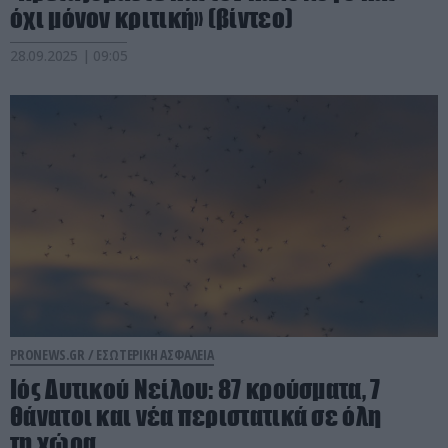
όχι μόνον κριτική» (βίντεο)
28.09.2025 | 09:05
PRONEWS.GR /
ΕΣΩΤΕΡΙΚΗ ΑΣΦΑΛΕΙΑ
Ιός Δυτικού Νείλου: 87 κρούσματα, 7
θάνατοι και νέα περιστατικά σε όλη
τη χώρα