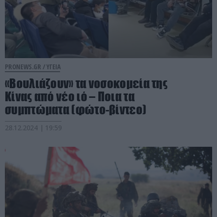
PRONEWS.GR /
ΥΓΕΙΑ
«Βουλιάζουν» τα νοσοκομεία της
Κίνας από νέο ιό – Ποια τα
συμπτώματα (φώτο-βίντεο)
28.12.2024 | 19:59