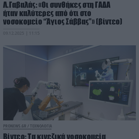
Λ.Γαβαλάς: «Οι συνθήκες στη ΓΑΔΑ
ήταν καλύτερες από ότι στο
νοσοκομείο “Άγιος Σάββας”» (βίντεο)
09.12.2025 | 11:15
PRONEWS.GR /
ΤΕΧΝΟΛΟΓΙΑ
Βίντεο: Τα κινεζικά νοσοκομεία