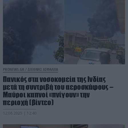
PRONEWS.GR /
ΔΙΕΘΝΗΣ ΑΣΦΑΛΕΙΑ
Πανικός στα νοσοκομεία της Ινδίας
μετά τη συντριβή του αεροσκάφους –
Μαύροι καπνοί «πνίγουν» την
περιοχή (βίντεο)
12.06.2025 | 12:40