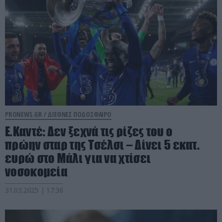
PRONEWS.GR /
ΔΙΕΘΝΕΣ ΠΟΔΟΣΦΑΙΡΟ
Ε.Καντέ: Δεν ξεχνά τις ρίζες του ο
πρώην σταρ της Τσέλσι – Δίνει 5 εκατ.
ευρώ στο Μάλι για να χτίσει
νοσοκομεία
31.03.2025 | 17:36