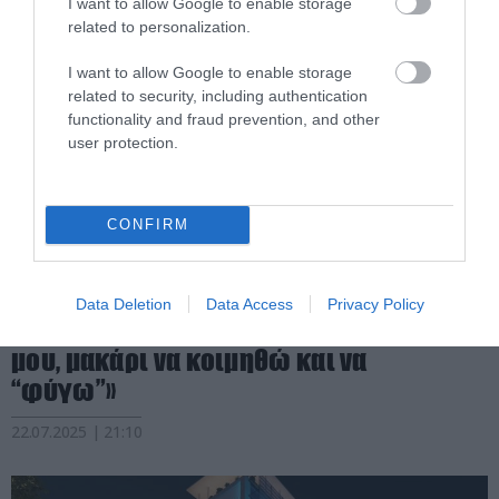
I want to allow Google to enable storage
related to personalization.
I want to allow Google to enable storage
related to security, including authentication
functionality and fraud prevention, and other
user protection.
CONFIRM
PRONEWS.GR /
ΓΥΝΑΙΚΑ
Καίτη Φίνου: «Μάλλον ο Θεός με
Data Deletion
Data Access
Privacy Policy
τιμωρεί – Δεν έχω κανέναν δίπλα
μου, μακάρι να κοιμηθώ και να
“φύγω”»
22.07.2025 | 21:10