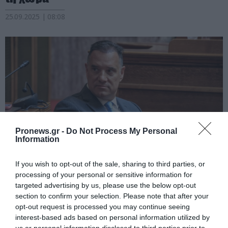
25.09.2025 | 08:08
Pronews.gr -
Do Not Process My Personal
Information
If you wish to opt-out of the sale, sharing to third parties, or
PRONEWS.GR /
PROVOCATEUR
processing of your personal or sensitive information for
Α.Γεωργιάδης προς διοικητές
targeted advertising by us, please use the below opt-out
section to confirm your selection. Please note that after your
νοσοκομείων: «Όποιος δεν κάνει τη
opt-out request is processed you may continue seeing
δουλειά του θα φύγει – Θα πάρω
interest-based ads based on personal information utilized by
κεφάλια»
us or personal information disclosed to third parties prior to