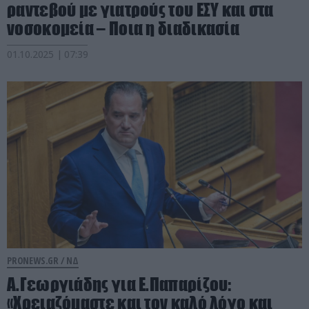
ραντεβού με γιατρούς του ΕΣΥ και στα
νοσοκομεία – Ποια η διαδικασία
01.10.2025 | 07:39
PRONEWS.GR /
ΝΔ
Α.Γεωργιάδης για Ε.Παπαρίζου:
«Χρειαζόμαστε και τον καλό λόγο και