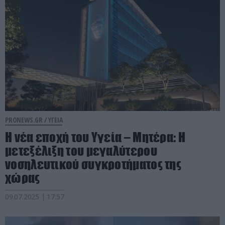
PRONEWS.GR /
ΥΓΕΙΑ
Η νέα εποχή του Υγεία – Μητέρα: Η
μετεξέλιξη του μεγαλύτερου
νοσηλευτικού συγκροτήματος της
χώρας
09.07.2025 | 17:57