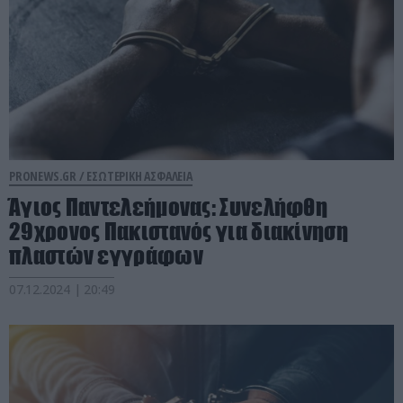
PRONEWS.GR /
ΕΣΩΤΕΡΙΚΗ ΑΣΦΑΛΕΙΑ
Άγιος Παντελεήμονας: Συνελήφθη
29χρονος Πακιστανός για διακίνηση
πλαστών εγγράφων
07.12.2024 | 20:49