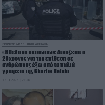
PRONEWS.GR /
ΔΙΕΘΝΗΣ ΑΣΦΑΛΕΙΑ
«Ήθελα να σκοτώσω»: Δικάζεται ο
29χρονος για την επίθεση σε
ανθρώπους έξω από τα παλιά
γραφεία της Charlie Hebdο
17.01.2025 | 21:46