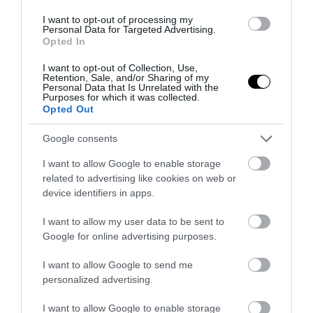
ταξί σε γυναίκα στον Καναδά (βίντεο)
I want to opt-out of processing my
29.09.2025 | 23:05
Personal Data for Targeted Advertising.
Opted In
I want to opt-out of Collection, Use,
Retention, Sale, and/or Sharing of my
Personal Data that Is Unrelated with the
Purposes for which it was collected.
Opted Out
Google consents
I want to allow Google to enable storage
related to advertising like cookies on web or
device identifiers in apps.
I want to allow my user data to be sent to
PRONEWS.GR /
ΕΣΩΤΕΡΙΚΗ ΑΣΦΑΛΕΙΑ
Google for online advertising purposes.
Βίντεο: H στιγμή που Πακιστανός
I want to allow Google to send me
«εκτός εαυτού» αναποδογυρίζει
personalized advertising.
μηχανή και κλωτσάει αντικείμενα
I want to allow Google to enable storage