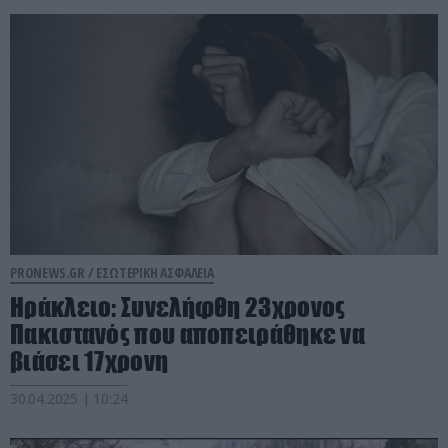
PRONEWS.GR /
ΕΣΩΤΕΡΙΚΗ ΑΣΦΑΛΕΙΑ
Ηράκλειο: Συνελήφθη 23χρονος
Πακιστανός που αποπειράθηκε να
βιάσει 17χρονη
30.04.2025 | 10:24