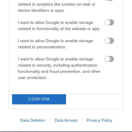
στο Ηράκλειο
related to analytics like cookies on web or
device identifiers in apps.
30.07.2025 | 20:24
I want to allow Google to enable storage
related to functionality of the website or app.
I want to allow Google to enable storage
related to personalization.
I want to allow Google to enable storage
related to security, including authentication
functionality and fraud prevention, and other
user protection.
CONFIRM
PRONEWS.GR /
ΕΣΩΤΕΡΙΚΗ ΑΣΦΑΛΕΙΑ
Πακιστανός αποπειράθηκε να βιάσει
ανήλικη κοπέλα στη Κάρπαθο
Data Deletion
Data Access
Privacy Policy
26.07.2025 | 09:32