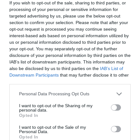
If you wish to opt-out of the sale, sharing to third parties, or
Σιέρα Λεόνε
processing of your personal or sensitive information for
targeted advertising by us, please use the below opt-out
16.10.2025 | 08:54
section to confirm your selection. Please note that after your
opt-out request is processed you may continue seeing
interest-based ads based on personal information utilized by
us or personal information disclosed to third parties prior to
your opt-out. You may separately opt-out of the further
disclosure of your personal information by third parties on the
IAB’s list of downstream participants. This information may
also be disclosed by us to third parties on the
IAB’s List of
Downstream Participants
that may further disclose it to other
third parties.
Please note that this website/app uses one or more Google
Personal Data Processing Opt Outs
services and may gather and store information including but
not limited to your visit or usage behaviour. You may click to
I want to opt-out of the Sharing of my
personal data.
grant or deny consent to Google and its third-party tags to
PRONEWS.GR /
ΔΙΕΘΝΗΣ ΑΣΦΑΛΕΙΑ
Opted In
use your data for below specified purposes in below Google
«Αν ήμασταν στο Πακιστάν θα σε
consent section.
I want to opt-out of the Sale of my
βίαζα»: Τα λόγια Πακιστανού οδηγού
Personal Data.
Opted In