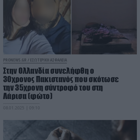
PRONEWS.GR /
ΕΣΩΤΕΡΙΚΗ ΑΣΦΑΛΕΙΑ
Στην Ολλανδία συνελήφθη ο
30χρονος Πακιστανός που σκότωσε
την 35χρονη σύντροφό του στη
Λάρισα (φώτο)
08.01.2025 | 09:10