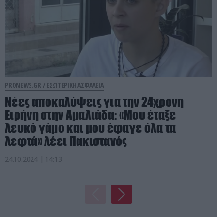
PRONEWS.GR /
ΕΣΩΤΕΡΙΚΗ ΑΣΦΑΛΕΙΑ
Νέες αποκαλύψεις για την 24χρονη
Ειρήνη στην Αμαλιάδα: «Μου έταξε
λευκό γάμο και μου έφαγε όλα τα
λεφτά» λέει Πακιστανός
24.10.2024 | 14:13