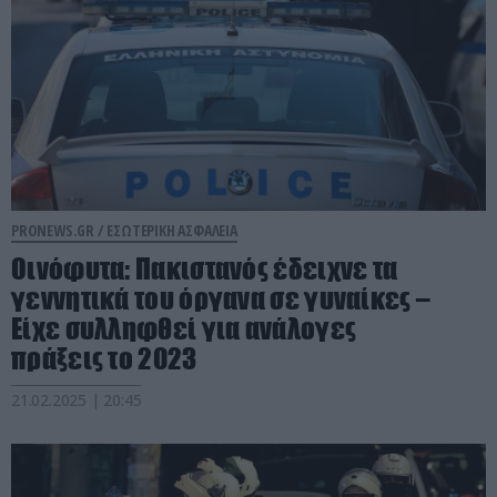
PRONEWS.GR /
ΕΣΩΤΕΡΙΚΗ ΑΣΦΑΛΕΙΑ
Οινόφυτα: Πακιστανός έδειχνε τα
γεννητικά του όργανα σε γυναίκες –
Είχε συλληφθεί για ανάλογες
πράξεις το 2023
21.02.2025 | 20:45