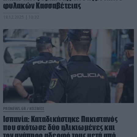
φυλακών Κασσαβέτειας
18.12.2025 | 10:32
PRONEWS.GR /
ΚΟΣΜΟΣ
Iσπανία: Kαταδικάστηκε Πακιστανός
που σκότωσε δύο ηλικιωμένες και
τον ανάπηρο αδερφό τους μετά από