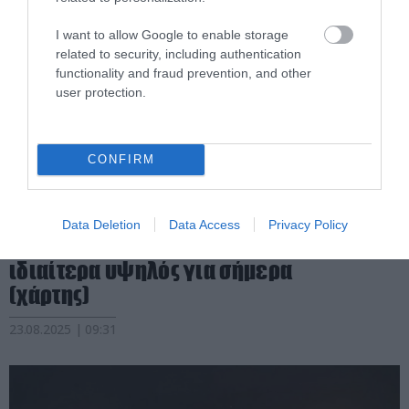
I want to allow Google to enable storage
related to security, including authentication
functionality and fraud prevention, and other
user protection.
CONFIRM
PRONEWS.GR /
ΠΟΛΙΤΙΚΗ ΠΡΟΣΤΑΣΙΑ
Αυτές είναι οι 30 περιοχές στις
Data Deletion
Data Access
Privacy Policy
οποίες ο κίνδυνος πυρκαγιάς είναι
ιδιαίτερα υψηλός για σήμερα
(χάρτης)
23.08.2025 | 09:31