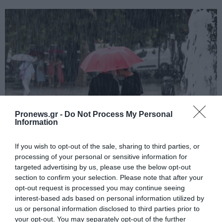
Pronews.gr -
Do Not Process My Personal
Information
PRONEWS.GR /
ΠΟΛΙΤΙΚΗ ΠΡΟΣΤΑΣΙΑ
If you wish to opt-out of the sale, sharing to third parties, or
Ισχυρές βροχές και καταιγίδες μέχρι
processing of your personal or sensitive information for
σήμερα το βράδυ – Ποιες περιοχές θα
targeted advertising by us, please use the below opt-out
section to confirm your selection. Please note that after your
επηρεαστούν
opt-out request is processed you may continue seeing
interest-based ads based on personal information utilized by
28.09.2025 | 12:35
us or personal information disclosed to third parties prior to
your opt-out. You may separately opt-out of the further