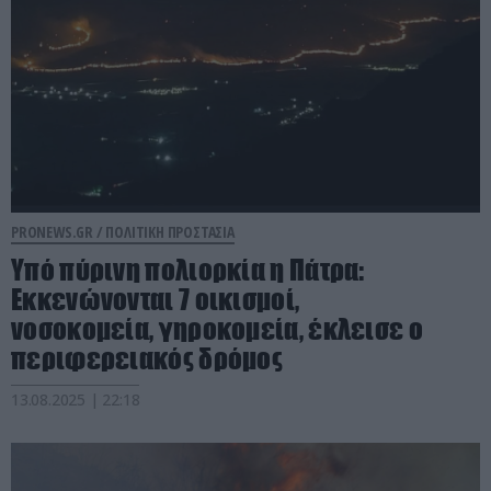
PRONEWS.GR /
ΠΟΛΙΤΙΚΗ ΠΡΟΣΤΑΣΙΑ
Υπό πύρινη πολιορκία η Πάτρα:
Εκκενώνονται 7 οικισμοί,
νοσοκομεία, γηροκομεία, έκλεισε ο
περιφερειακός δρόμος
13.08.2025 | 22:18