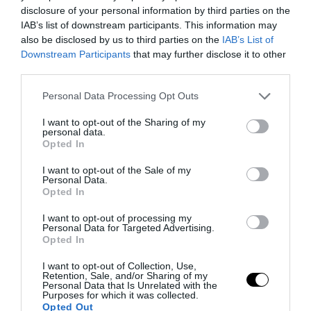
disclosure of your personal information by third parties on the
IAB’s list of downstream participants. This information may
also be disclosed by us to third parties on the
IAB’s List of
Downstream Participants
that may further disclose it to other
third parties.
Please note that this website/app uses one or more Google
Personal Data Processing Opt Outs
services and may gather and store information including but
not limited to your visit or usage behaviour. You may click to
I want to opt-out of the Sharing of my
personal data.
grant or deny consent to Google and its third-party tags to
Opted In
use your data for below specified purposes in below Google
consent section.
I want to opt-out of the Sale of my
PRONEWS.GR /
ΠΟΛΙΤΙΚΗ ΠΡΟΣΤΑΣΙΑ
Personal Data.
Opted In
Πυροσβεστική: 35 οι αγροτοδασικές
πυρκαγιές που ξέσπασαν το
I want to opt-out of processing my
Personal Data for Targeted Advertising.
τελευταίο 24ωρο
Opted In
30.08.2025 | 23:57
I want to opt-out of Collection, Use,
Retention, Sale, and/or Sharing of my
Personal Data that Is Unrelated with the
Purposes for which it was collected.
Opted Out