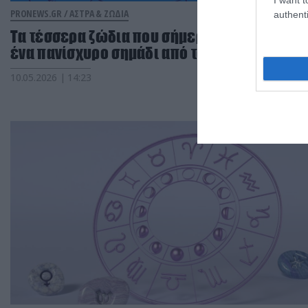
PRONEWS.GR /
ΑΣΤΡΑ & ΖΩΔΙΑ
authenti
Τα τέσσερα ζώδια που σήμερα θα λάβουν
ένα πανίσχυρο σημάδι από το σύμπαν
10.05.2026 | 14:23