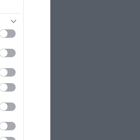
αι
ύπα!