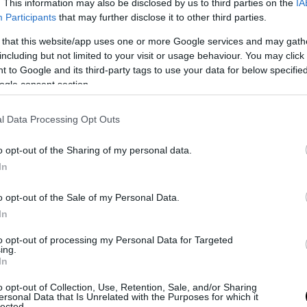
. This information may also be disclosed by us to third parties on the
IA
PRONEWS.GR /
ΔΙΑΣΤΗΜΑ
Participants
that may further disclose it to other third parties.
Μια Πέμπτη Δύναμη Κρύβεται στο Σύμπαν
 that this website/app uses one or more Google services and may gath
Νέα μελέτη αμφισβητεί την καθιερωμέ
including but not limited to your visit or usage behaviour. You may click 
Φυσική
 to Google and its third-party tags to use your data for below specifi
ogle consent section.
17.06.2026 | 11:29
l Data Processing Opt Outs
o opt-out of the Sharing of my personal data.
In
o opt-out of the Sale of my Personal Data.
In
to opt-out of processing my Personal Data for Targeted
ing.
In
o opt-out of Collection, Use, Retention, Sale, and/or Sharing
ersonal Data that Is Unrelated with the Purposes for which it
lected.