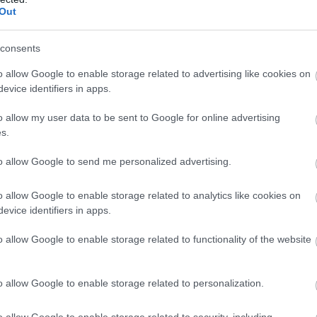
Out
PRONEWS.GR /
ΔΙΑΣΤΗΜΑ
Μεγάλη ανακάλυψη: Ο γαλαξίας βρίσκετ
consents
μέσα σε μία περιστρεφόμενη μαύρη τρ
– Πιθανότατα & το σύμπαν! (upd)
o allow Google to enable storage related to advertising like cookies on
evice identifiers in apps.
20.05.2026 | 18:17
o allow my user data to be sent to Google for online advertising
s.
to allow Google to send me personalized advertising.
o allow Google to enable storage related to analytics like cookies on
evice identifiers in apps.
o allow Google to enable storage related to functionality of the website
o allow Google to enable storage related to personalization.
o allow Google to enable storage related to security, including