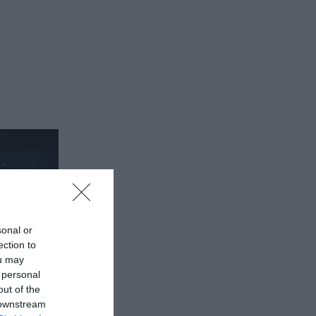
sonal or
ection to
ou may
 personal
out of the
 downstream