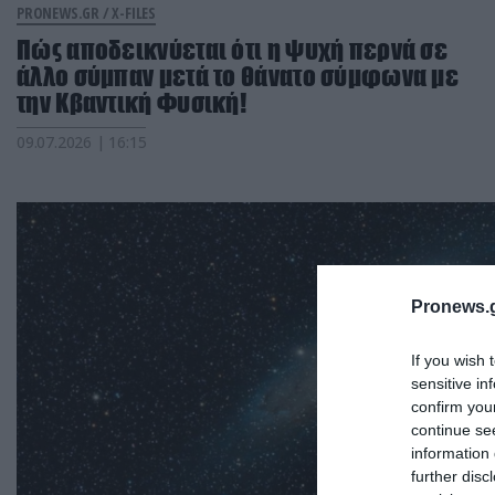
PRONEWS.GR /
X-FILES
Πώς αποδεικνύεται ότι η ψυχή περνά σε
άλλο σύμπαν μετά το θάνατο σύμφωνα με
την Κβαντική Φυσική!
09.07.2026 | 16:15
Pronews.g
If you wish 
sensitive in
confirm you
continue se
information 
further disc