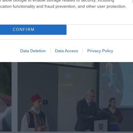
PRONEWS.GR /
ΤΕΧΝΟΛΟΓΙΑ
cation functionality and fraud prevention, and other user protection.
Πότε τα μέσα κοινωνικής δικτύωσης
μπορούν να ωθήσουν τους ανήλικους στη
CONFIRM
10.05.2025 | 14:34
Data Deletion
Data Access
Privacy Policy