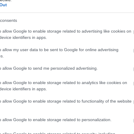
Out
PRONEWS.GR /
ΠΟΛΙΤΙΣΜΟΣ
Κουμουτσάκος: «Ιστορική η απόφαση
consents
UNESCO για την ένταξη των Μινωικών
Ανακτόρων Κρήτης»
o allow Google to enable storage related to advertising like cookies on
evice identifiers in apps.
13.07.2025 | 18:54
o allow my user data to be sent to Google for online advertising
s.
to allow Google to send me personalized advertising.
o allow Google to enable storage related to analytics like cookies on
evice identifiers in apps.
o allow Google to enable storage related to functionality of the website
o allow Google to enable storage related to personalization.
o allow Google to enable storage related to security, including