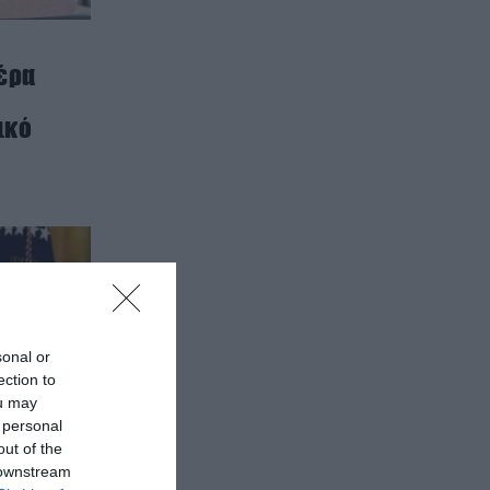
έρα
ικό
sonal or
ection to
ou may
 personal
out of the
 downstream