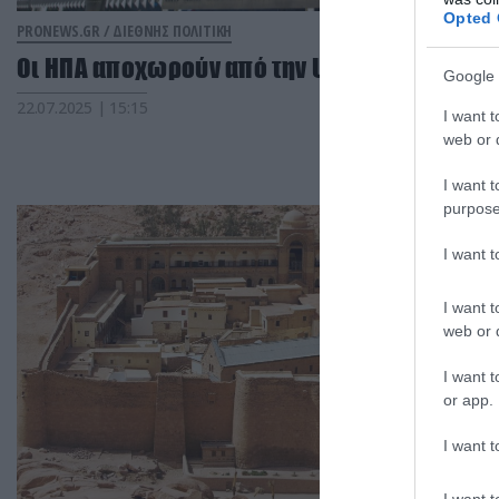
Opted 
PRONEWS.GR /
ΔΙΕΘΝΗΣ ΠΟΛΙΤΙΚΗ
Οι ΗΠΑ αποχωρούν από την UNESCO
Google 
22.07.2025 | 15:15
I want t
web or d
I want t
purpose
I want 
I want t
web or d
I want t
or app.
I want t
I want t