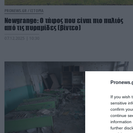
PRONEWS.GR /
ΙΣΤΟΡΙΑ
Newgrange: Ο τάφος που είναι πιο παλιός
από τις πυραμίδες (βίντεο)
07.12.2025 | 10:30
Pronews.g
If you wish 
sensitive in
confirm you
continue se
information 
further disc