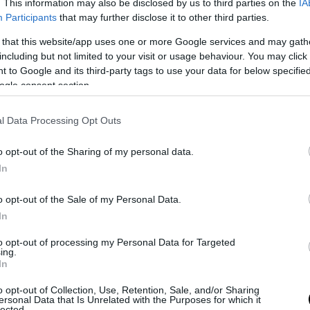
. This information may also be disclosed by us to third parties on the
IA
Participants
that may further disclose it to other third parties.
PRONEWS.GR /
ΚΟΣΜΟΣ
 that this website/app uses one or more Google services and may gath
Με εντολή Ντόναλντ Τραμπ οι ΗΠΑ
including but not limited to your visit or usage behaviour. You may click 
αποσύρονται από την UNESCO – Ο λόγος
 to Google and its third-party tags to use your data for below specifi
ogle consent section.
22.07.2025 | 16:45
l Data Processing Opt Outs
o opt-out of the Sharing of my personal data.
In
o opt-out of the Sale of my Personal Data.
In
to opt-out of processing my Personal Data for Targeted
ing.
In
o opt-out of Collection, Use, Retention, Sale, and/or Sharing
ersonal Data that Is Unrelated with the Purposes for which it
lected.