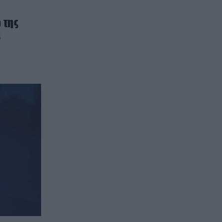
 της
ς