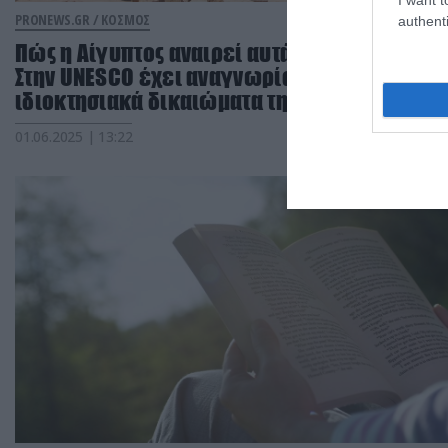
PRONEWS.GR /
ΚΟΣΜΟΣ
authenti
Πώς η Αίγυπτος αναιρεί αυτά που έλεγε –
Στην UNESCO έχει αναγνωρίσει τα
ιδιοκτησιακά δικαιώματα της Μονής Σινά!
01.06.2025 | 13:22