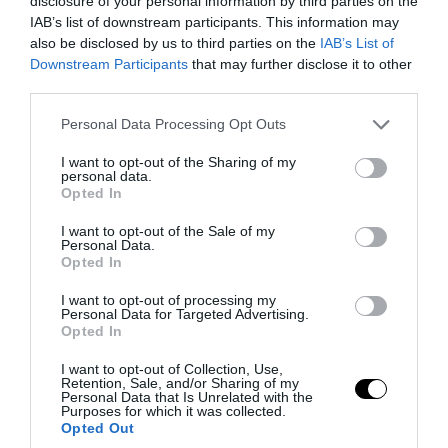
disclosure of your personal information by third parties on the
PRONEWS.GR /
ΔΙΑΤΡΟΦΗ
IAB’s list of downstream participants. This information may
also be disclosed by us to third parties on the
IAB’s List of
Οι τροφές που «κόβουν» την πείνα για
Downstream Participants
that may further disclose it to other
ώρες και βοηθούν τον οργανισμό να
third parties.
λειτουργεί καλύτερα
Please note that this website/app uses one or more Google
Personal Data Processing Opt Outs
services and may gather and store information including but
03.08.2026 | 20:10
not limited to your visit or usage behaviour. You may click to
I want to opt-out of the Sharing of my
personal data.
grant or deny consent to Google and its third-party tags to
Opted In
use your data for below specified purposes in below Google
consent section.
I want to opt-out of the Sale of my
Personal Data.
Opted In
I want to opt-out of processing my
Personal Data for Targeted Advertising.
Opted In
I want to opt-out of Collection, Use,
Retention, Sale, and/or Sharing of my
Personal Data that Is Unrelated with the
Purposes for which it was collected.
Opted Out
PRONEWS.GR /
ΔΙΑΤΡΟΦΗ