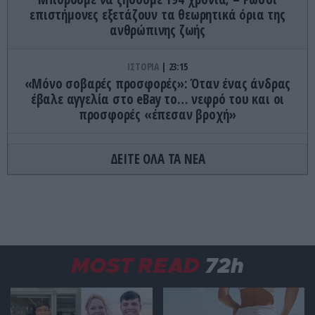
επιστήμονες εξετάζουν τα θεωρητικά όρια της
ανθρώπινης ζωής
ΙΣΤΟΡΙΑ
23:15
«Μόνο σοβαρές προσφορές»: Όταν ένας άνδρας
έβαλε αγγελία στο eBay το… νεφρό του και οι
προσφορές «έπεσαν βροχή»
ΚΟΣΜΟΣ
23:11
ΔΕΙΤΕ ΟΛΑ ΤΑ ΝΕΑ
Τα 600 στρέμματα κληρονομιάς πίσω από το
φονικό στην Β.Καρολίνα
ΕΝΟΠΛΕΣ ΣΥΓΚΡΟΥΣΕΙΣ
23:09
Εκρήξεις στο νησί Κεσμ: Άγνωστο αν προέρχονται
από το Ιράν ή τις ΗΠΑ
MOST READ
72h
ΕΝΟΠΛΕΣ ΣΥΓΚΡΟΥΣΕΙΣ
23:03
Στο Βελιγράδι ο Β.Ζελένσκι: «Πρέπει να