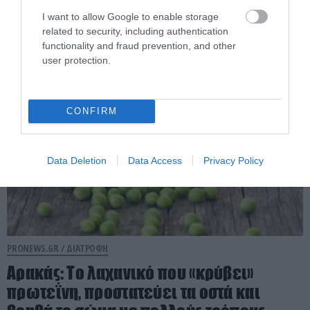
Η υπερτροφή των σαμουράι: Το μυστικό
που τους έδινε δύναμη χωρίς υπερβολές
I want to allow Google to enable storage
related to security, including authentication
functionality and fraud prevention, and other
03.08.2026 | 15:00
user protection.
CONFIRM
Data Deletion
Data Access
Privacy Policy
PRONEWS.GR /
ΔΙΑΤΡΟΦΗ
Αρακάς: Το λαχανικό που «κρύβει»
πρωτεΐνη, προστατεύει τα οστά και