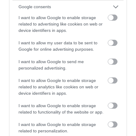
να προστατεύουν το δέρμα σας από
Google consents
φθορές – επιβραδύνοντας τη
I want to allow Google to enable storage
διαδικασία γήρανσης και βοηθώντας
related to advertising like cookies on web or
device identifiers in apps.
στην πρόληψη των ρυτίδων. Επιπλέον, το
εκχύλισμα φύλλων γκουάβας ενδέχεται
I want to allow my user data to be sent to
να βοηθήσει στη θεραπεία
Google for online advertising purposes.
της ακμής όταν εφαρμόζεται απευθείας
I want to allow Google to send me
στο δέρμα. Απαιτούνται περισσότερες
personalized advertising.
μελέτες για να επιβεβαιωθεί ο ρόλος της
I want to allow Google to enable storage
γκουάβας και του εκχυλίσματός της στη
related to analytics like cookies on web or
διατήρηση της υγείας του δέρματος.
device identifiers in apps.
I want to allow Google to enable storage
related to functionality of the website or app.
ΕΙΔΗΣΕΙΣ ΣΗΜΕΡΑ
I want to allow Google to enable storage
related to personalization.
Google: Τέλος σε λειτουργία του Drive