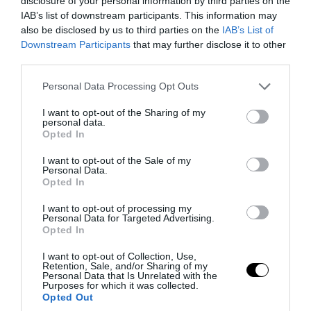
disclosure of your personal information by third parties on the
καταπολέμηση επιβλαβών
IAB’s list of downstream participants. This information may
βακτηρίων
και
ιών
που μπορεί να
also be disclosed by us to third parties on the
IAB’s List of
Downstream Participants
that may further disclose it to other
προκαλέσουν λοιμώξεις. Επειδή η
third parties.
βιταμίνη C
αποβάλλεται εύκολα από
Please note that this website/app uses one or more Google
Personal Data Processing Opt Outs
τον οργανισμό
, είναι σημαντικό να
services and may gather and store information including but
την
προσλαμβάνετε τακτικά μέσω της
not limited to your visit or usage behaviour. You may click to
I want to opt-out of the Sharing of my
personal data.
διατροφής
σας.
grant or deny consent to Google and its third-party tags to
Opted In
use your data for below specified purposes in below Google
consent section.
Η No1 τροφή που καταπολεμά την
I want to opt-out of the Sale of my
Personal Data.
αϋπνία σε 24 ώρες χωρίς φάρμακα
Opted In
I want to opt-out of processing my
8. Ωφελεί το δέρμα
Personal Data for Targeted Advertising.
Opted In
Η μεγάλη ποικιλία βιταμινών και
I want to opt-out of Collection, Use,
αντιοξειδωτικών που περιέχει η γκουάβα
Retention, Sale, and/or Sharing of my
Personal Data that Is Unrelated with the
μπορεί να κάνει θαύματα για το
Purposes for which it was collected.
Opted Out
δέρμα σας. Τα αντιοξειδωτικά της μπορεί