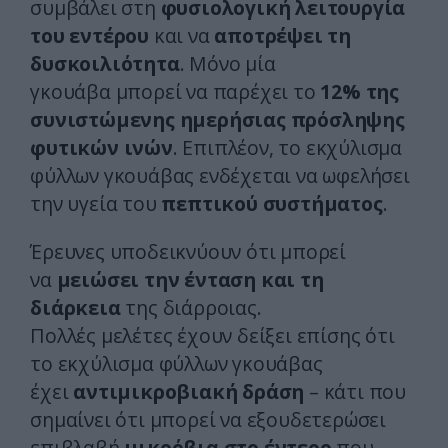
συμβάλει στη
φυσιολογική λειτουργία
του εντέρου
και να
αποτρέψει τη
δυσκοιλιότητα
. Μόνο μία
γκουάβα μπορεί να παρέχει το
12% της
συνιστώμενης ημερήσιας πρόσληψης
φυτικών ινών
. Επιπλέον, το εκχύλισμα
φύλλων γκουάβας ενδέχεται να ωφελήσει
την υγεία του
πεπτικού συστήματος
.
Έρευνες υποδεικνύουν ότι μπορεί
να
μειώσει την ένταση και τη
διάρκεια
της διάρροιας.
Πολλές μελέτες έχουν δείξει επίσης ότι
το εκχύλισμα φύλλων γκουάβας
έχει
αντιμικροβιακή δράση
– κάτι που
σημαίνει ότι μπορεί να εξουδετερώσει
επιβλαβή
μικρόβια στο έντερο
που