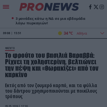
3 μονάδες κάτω η ΝΔ σε μια εβδομάδα
λόγω πυρκαγιών!
o
34
C
09
08
15:51
ΦΑΓΗΤΟ
Το φρούτο του βασιλιά Βαραββά:
Ρίχνει τη χοληστερίνη, βελτιώνει
την πέψη και «θωρακίζει» από τον
καρκίνο
Εκτός από τον ζουμερό καρπό, και τα φύλλα
του δέντρου χρησιμοποιούνται με ποικίλους
τρόπους
09.05.2026 | 17:30