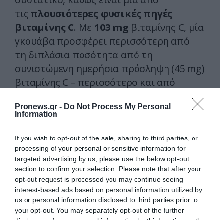
τις
πλουσιότερες φυσικές πηγές
βιταμίνης C
. Με
103 mg
βιταμίνης C, μία
γκουάβα προσφέρει περισσότερη από
τη διπλάσια ποσότητα από τη
συνιστώμενη ημερήσια πρόσληψη (45 mg)
βιταμίνης C – περισσότερο και από
ένα
πορτοκάλι
.
Pronews.gr -
Do Not Process My Personal
Information
Η βιταμίνη C παίζει σημαντικό
ρόλο στη
διατήρηση ενός υγιούς
If you wish to opt-out of the sale, sharing to third parties, or
ανοσοποιητικού συστήματος
. Αν και
processing of your personal or sensitive information for
δεν έχει αποδειχθεί ότι
προλαμβάνει το
targeted advertising by us, please use the below opt-out
section to confirm your selection. Please note that after your
κρυολόγημα
, έχει φανεί ότι μειώνει τη
opt-out request is processed you may continue seeing
σοβαρότητά του. Έχει συσχετιστεί
interest-based ads based on personal information utilized by
επίσης και με
αντιμικροβιακά οφέλη
–
us or personal information disclosed to third parties prior to
your opt-out. You may separately opt-out of the further
πράγμα που σημαίνει ότι
βοηθά στην