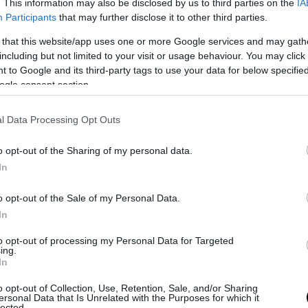
. This information may also be disclosed by us to third parties on the
IA
α άριστης ποιότητας ευρήματά μας δείχνουν ό
Participants
that may further disclose it to other third parties.
ν περιπτώσεων, το εμβόλιο έπαιξε κάποιο ρό
συνεισφέροντας είτε άμεσα είτε σημαντικά.
 that this website/app uses one or more Google services and may gath
including but not limited to your visit or usage behaviour. You may click 
 to Google and its third-party tags to use your data for below specifi
υπόλοιπο 25% των περιπτώσεων, αθωώσαμε τ
ogle consent section.
 Φάνηκε ότι το εμβόλιο δεν έπαιξε κάποιο ρόλ
l Data Processing Opt Outs
εκείνους που ο θάνατός τους προκλήθηκε από το 
το 90% ήταν καρδιακός, καρδιαγγειακός. Και το π
o opt-out of the Sharing of my personal data.
νο μοτίβο ήταν η φλεγμονή της καρδιάς, η γνωσ
In
ιδα, που οδηγούσε σε αιφνίδιο θάνατο, κατά κύρ
άτομα».
o opt-out of the Sale of my Personal Data.
In
to opt-out of processing my Personal Data for Targeted
ing.
In
o opt-out of Collection, Use, Retention, Sale, and/or Sharing
ersonal Data that Is Unrelated with the Purposes for which it
lected.