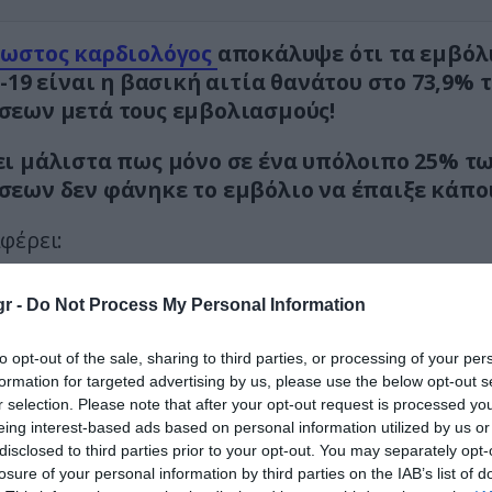
νωστος καρδιολόγος
αποκάλυψε ότι τα εμβόλ
d-19 είναι η βασική αιτία θανάτου στο 73,9% 
εων μετά τους εμβολιασμούς!
ι μάλιστα πως μόνο σε ένα υπόλοιπο 25% τ
εων δεν φάνηκε το εμβόλιο να έπαιξε κάποι
φέρει:
νεργούνταν νεκροτομές νωρίς, όλοι οι μηχανισμο
r -
Do Not Process My Personal Information
ου που καταδείχθηκε ότι προκαλούν τα εμβόλια δ
κείνη την εποχή.
to opt-out of the sale, sharing to third parties, or processing of your per
formation for targeted advertising by us, please use the below opt-out s
α παλαιότερη νεκροτομή θα μπορούσε να δείξει
r selection. Please note that after your opt-out request is processed y
πέθανε από έναν θανατηφόρο θρόμβο, μια πν
eing interest-based ads based on personal information utilized by us or
λλά το συμπέρασμα δεν θα σχετιζόταν με το ε
disclosed to third parties prior to your opt-out. You may separately opt-
losure of your personal information by third parties on the IAB’s list of