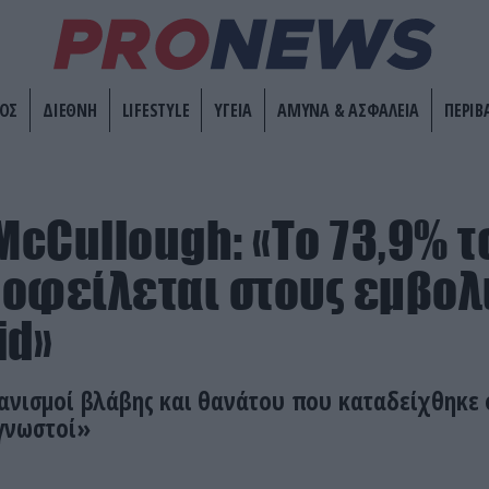
ΟΣ
ΔΙΕΘΝΗ
LIFESTYLE
ΥΓΕΙΑ
ΑΜΥΝΑ & ΑΣΦΑΛΕΙΑ
ΠΕΡΙΒ
 McCullough: «Το 73,9% 
οφείλεται στους εμβολ
id»
ανισμοί βλάβης και θανάτου που καταδείχθηκε
 γνωστοί»