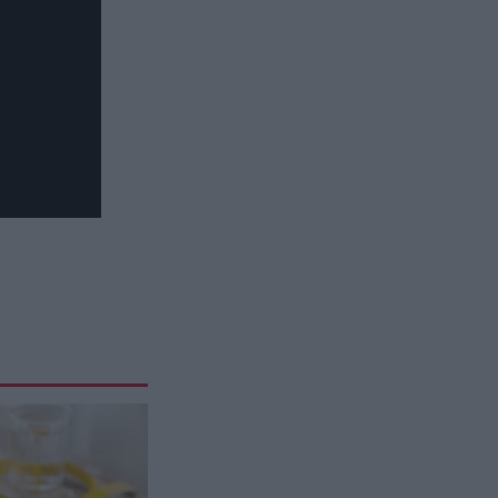
Κάρτα αγρότη: Νέα ψηφιακή
διαδικασία από τις 28 Αυγούστου
– Πώς θα γίνεται η ενεργοποίησή
της
GOOD LIFE
11:30
Μην τις αμελήσεις: Αυτές είναι οι
δύο κινήσεις που πρέπει να
κάνεις στο σπίτι σου πριν φύγεις
διακοπές
ΤΕΧΝΟΛΟΓΙΑ
11:24
Ε.Μασκ: «Πήγα στη Μόσχα για να
αγοράσω διηπειρωτικούς
πυραύλους πριν ιδρύσω τη
SpaceX»
AUTO - MOTO
11:20
ΚΟΚ: Οι τρεις πινακίδες που