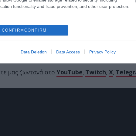
cation functionality and fraud prevention, and other user protection.
Ακολουθήστε το
pronews.gr
στο Google News και μ
πρώτοι όλες τις ειδήσεις
CONFIRM
CONFIRM
 PETER MCCULLOUGH
ΕΜΒΟΛΙΑ
ΕΜΒΟΛΙΑΣΜΟΙ
ΥΓΕΙΑ
Data Deletion
Data Access
Privacy Policy
ίτε μας ζωντανά στο
YouTube
,
Twitch
,
X
,
Teleg