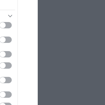
ΦΥΣΗ
11:59
Το έντομο που θεωρείται ένα από
τα μεγαλύτερα «θαύματα
μηχανικής» της φύσης
ΤΑΞΙΔΙΑ
11:55
Σοκότρα: Το «εξωγήινο» νησί της
Υεμένης με τα «δέντρα του
δράκου» και τα είδη που δεν
υπάρχουν πουθενά αλλού
ΚΟΣΜΟΣ
11:52
θηκε
Βίντεο: Υποψήφιος των
Δημοκρατικών τα βάζει με
μεγαλόσωμο αθλητή σε παραλία
ιος λάμπει
& εκείνος τον «ξαπλώνει» με μία
 που δεν
κίνηση!