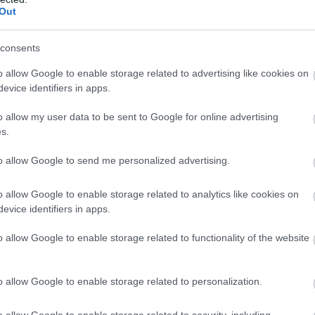
Out
consents
o allow Google to enable storage related to advertising like cookies on
evice identifiers in apps.
o allow my user data to be sent to Google for online advertising
s.
to allow Google to send me personalized advertising.
ΣΗΜΕΡΑ
o allow Google to enable storage related to analytics like cookies on
evice identifiers in apps.
λλήψεις για τον θάνατο του ηλικιωμένου που βρέ
 στα Άνω Λιόσια
o allow Google to enable storage related to functionality of the website
ο ουρανός του διαστήματος είναι μαύρος ενώ ο Ήλ
πνο κόλπο με τις κάρτες δωματίου στα ξενοδοχεία
o allow Google to enable storage related to personalization.
 ως τώρα
o allow Google to enable storage related to security, including