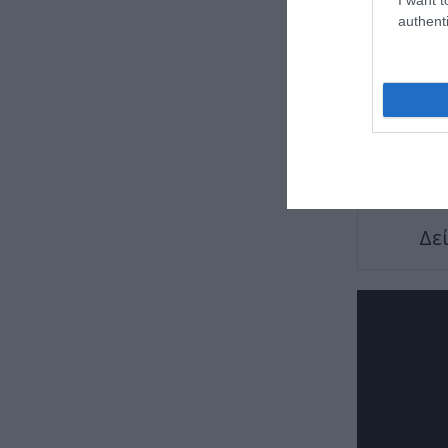
authenti
TAGS:
DR.
Δε