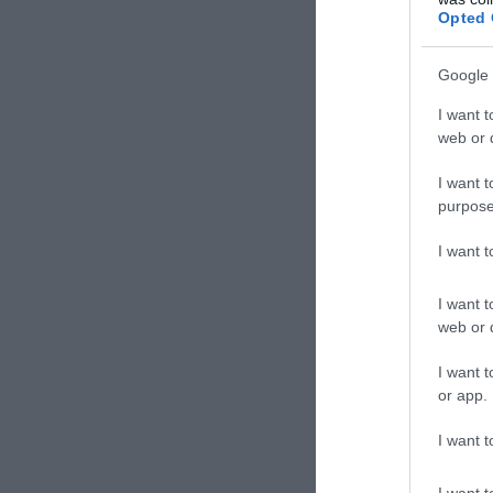
Opted 
Google 
I want t
web or d
I want t
purpose
I want 
ΕΙΔΗΣΕΙΣ 
I want t
web or d
Δύο συ
νεκρός
I want t
or app.
Γιατί 
Το έξυ
I want t
ξέρατε
I want t