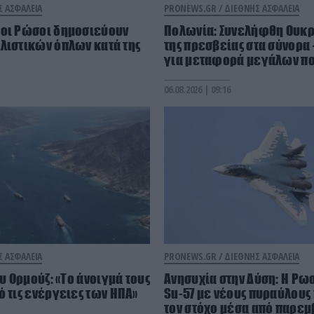
Σ ΑΣΦΑΛΕΙΑ
PRONEWS.GR /
ΔΙΕΘΝΗΣ ΑΣΦΑΛΕΙΑ
 οι Ρώσοι δημοσιεύουν
Πολωνία: Συνελήφθη Ουκρ
λιστικών όπλων κατά της
της πρεσβείας στα σύνορα
για μεταφορά μεγάλων πο
06.08.2026 | 09:16
Σ ΑΣΦΑΛΕΙΑ
PRONEWS.GR /
ΔΙΕΘΝΗΣ ΑΣΦΑΛΕΙΑ
ου Ορμούζ: «Το άνοιγμά τους
Ανησυχία στην Δύση: H Ρωσ
ό τις ενέργειες των ΗΠΑ»
Su-57 με νέους πυραύλους
τον στόχο μέσα από παρεμ