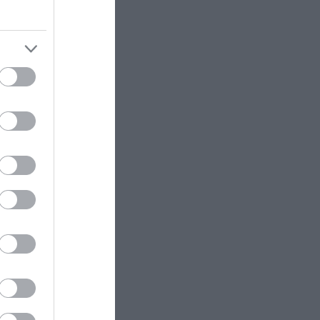
Κεφαλονιά: Προφυλακιστέος ο
44χρονος για την μεγάλη φωτιά
στην περιοχή της Πάστρας
ΚΑΤΟΙΚΙΔΙΑ
10:06
ram
Υιοθετήσατε αδέσποτο σκύλο; –
Τα λάθη που πρέπει να
αποφύγετε τις πρώτες ημέρες
GOOD LIFE
09:59
Οι πόρτες δεν ανοίγουν τυχαία: Η
λεπτομέρεια που επηρεάζει την
καθημερινότητά μας
ΠΑΡΑΣΚΗΝΙΟ
09:59
Πέθανε στα 38 του ο γιος του
Μαρκ Χιουζ: Τι είναι το
«σύνδρομο αιφνίδιου θανάτου»
που του στέρησε την ζωή