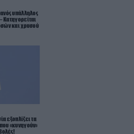
που «λύθηκε» μετά από 65
χρόνια: Πώς βρήκε την βιολογική
ανός υπάλληλος
του μητέρα
 – Κατηγορείται
σών και χρυσού
ΥΓΕΙΑ
09:36
Παρενέργεια εμβολίων κατά
Covid-19: «1,25 δις γυναίκες θα
τεκνοποιήσουν ένα είδος
ανθρώπου που δεν έχει υπάρξει
μέχρι στιγμής»
GOOD LIFE
09:33
Ε.Ντέστα: Η νεαρή από την
Αιθιοπία που προκάλεσε «χαμό»
με την φυσική ομορφιά της – Η
εντυπωσιακή μεταμόρφωσή της
ία εξοπλίζει τα
ΔΙΕΘΝΗΣ ΑΣΦΑΛΕΙΑ
09:25
 που «κυνηγούν»
Για πρώτη φορά οι Ρώσοι
βολές!