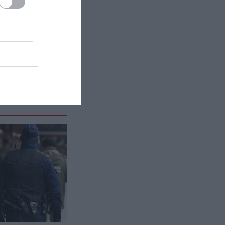
ΥΓΕΙΑ
09:51
Ενέσιμα φάρμακα απώλειας
βάρους: Οι 5 ελλείψεις που
μπορεί να εμφανιστούν σε όσους
τα χρησιμοποιούν
ΥΓΕΙΑ
09:50
Τρέμουλο στο βλέφαρο: Γιατί
συμβαίνει και πώς μπορεί να
αντιμετωπιστεί
ΙΣΤΟΡΙΑ
09:44
Ο χρυσός σταυρός του ναυαγίου
San Pedro: Το ανεκτίμητο εύρημα
που εξαφανίστηκε μυστηριωδώς
ΚΟΣΜΟΣ
09:42
Το μυστήριο του «Rainbow Baby»