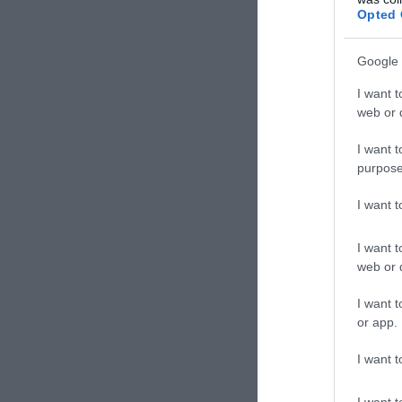
Opted 
TAGS:
ΑΜΕ
Google 
I want t
Δε
web or d
I want t
purpose
I want 
I want t
web or d
I want t
or app.
I want t
I want t