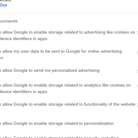
Out
ΡΙΚΑΝΟΣ ΑΞΙΩΜΑΤΟΥΧΟΣ
ΜΙΑΝΜΑΡ
ΝΕΚΡΟΣ
consents
o allow Google to enable storage related to advertising like cookies on
ίτε μας ζωντανά στο
YouTube
,
Twitch
,
X
,
Teleg
evice identifiers in apps.
o allow my user data to be sent to Google for online advertising
s.
to allow Google to send me personalized advertising.
o allow Google to enable storage related to analytics like cookies on
evice identifiers in apps.
o allow Google to enable storage related to functionality of the website
o allow Google to enable storage related to personalization.
o allow Google to enable storage related to security, including