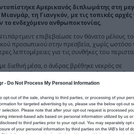
ντοπίστηκε Αμερικανός διπλωμάτης στη με
 Μιανμάρ, τη Γιανγκόν, με τις τοπικές αρχές
ν το ενδεχόμενο ανθρωποκτονίας.
 Ντιπάρτμεντ επιβεβαίωσε τον θάνατο μέλους τ
ικού προσωπικού στην πρεσβεία, χωρίς ωστόσο 
ρες λεπτομέρειες για τις συνθήκες του περιστα
ε διεθνή μέσα, ο άνδρας βρέθηκε νεκρός σε
ιακό συγκρότημα που χρησιμοποιείται συχνά α
ς και ξένους επισκέπτες, περίπου 1,5 χιλιόμετ
r -
Do Not Process My Personal Information
κανική πρεσβεία.
to opt-out of the sale, sharing to third parties, or processing of your per
ιο της έρευνας, οι αρχές φέρεται να έχουν προ
formation for targeted advertising by us, please use the below opt-out s
ψη γυναίκας από την Ταϊλάνδη, ενώ δεν έχουν δ
r selection. Please note that after your opt-out request is processed y
eing interest-based ads based on personal information utilized by us or
πληροφορίες για το κίνητρο ή τις συνθήκες του
disclosed to third parties prior to your opt-out. You may separately opt-
losure of your personal information by third parties on the IAB’s list of
 εξετάζεται μέσα σε ένα ιδιαίτερα ασταθές πολ