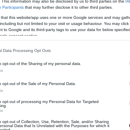
. This information may also be disclosed by us to third parties on the
IA
ν στη Μιανμάρ, όπου συνεχίζονται οι συγκρούσ
Participants
that may further disclose it to other third parties.
όπημα του 2021, γεγονός που δυσχεραίνει και τ
 that this website/app uses one or more Google services and may gath
 πληροφόρησης.
including but not limited to your visit or usage behaviour. You may click 
 to Google and its third-party tags to use your data for below specifi
ΣΗΜΕΡΑ
ogle consent section.
εις: Αυξάνονται από την 1η Ιανουαρίου 2027 – Τέλ
l Data Processing Opt Outs
ική διαφορά για 670.000 δικαιούχους
o opt-out of the Sharing of my personal data.
ην ώρα συγγενείς και φίλοι λένε το τελευταίο «αντ
In
διστή Λ.Χαλκιά (φωτο)
τάση που προκαλεί αντιδράσεις: Παίρνουν λίπος 
o opt-out of the Sale of my Personal Data.
ς για να κάνουν αυξητική στήθους και γλουτών!
In
to opt-out of processing my Personal Data for Targeted
ing.
Ακολουθήστε το
pronews.gr
στο Google News και μ
In
πρώτοι όλες τις ειδήσεις
o opt-out of Collection, Use, Retention, Sale, and/or Sharing
ersonal Data that Is Unrelated with the Purposes for which it
lected.