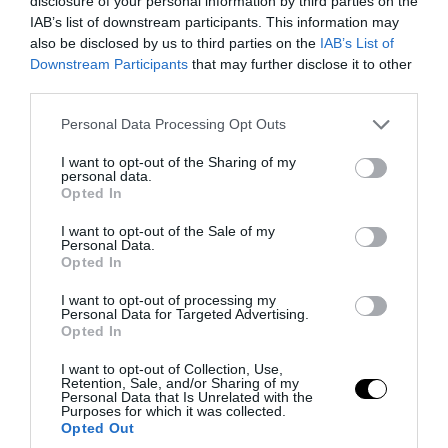
disclosure of your personal information by third parties on the
IAB’s list of downstream participants. This information may
also be disclosed by us to third parties on the
IAB’s List of
Downstream Participants
that may further disclose it to other
third parties.
Please note that this website/app uses one or more Google
Personal Data Processing Opt Outs
PRONEWS.GR /
ΔΙΕΘΝΗΣ ΑΣΦΑΛΕΙΑ
services and may gather and store information including but
Πολωνία: Συνελήφθη Ουκρανός
not limited to your visit or usage behaviour. You may click to
I want to opt-out of the Sharing of my
personal data.
grant or deny consent to Google and its third-party tags to
υπάλληλος της πρεσβείας στα σύνορα –
Opted In
use your data for below specified purposes in below Google
Κατηγορείται για μεταφορά μεγάλων
consent section.
I want to opt-out of the Sale of my
ποσών και χρυσού
Personal Data.
Opted In
06.08.2026 | 09:16
I want to opt-out of processing my
Personal Data for Targeted Advertising.
Opted In
I want to opt-out of Collection, Use,
Retention, Sale, and/or Sharing of my
Personal Data that Is Unrelated with the
Purposes for which it was collected.
Opted Out