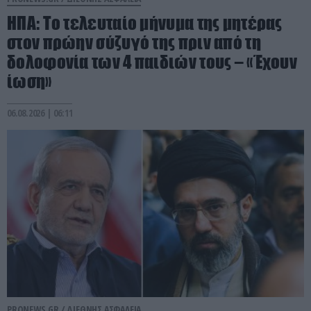
ΗΠΑ: Το τελευταίο μήνυμα της μητέρας
στον πρώην σύζυγό της πριν από τη
δολοφονία των 4 παιδιών τους – «Έχουν
ίωση»
06.08.2026 | 06:11
PRONEWS.GR /
ΔΙΕΘΝΗΣ ΑΣΦΑΛΕΙΑ