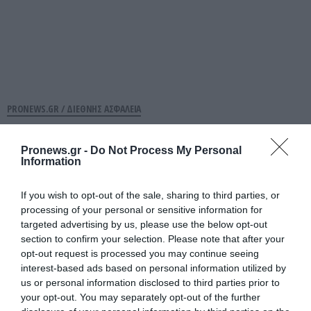
PRONEWS.GR /
ΔΙΕΘΝΗΣ ΑΣΦΑΛΕΙΑ
Για πρώτη φορά οι Ρώσοι δημοσιεύουν
εκτοξεύσεις βαλλιστικών όπλων κατά
Pronews.gr -
Do Not Process My Personal
Information
της Ουκρανίας
If you wish to opt-out of the sale, sharing to third parties, or
06.08.2026 | 09:25
processing of your personal or sensitive information for
targeted advertising by us, please use the below opt-out
section to confirm your selection. Please note that after your
opt-out request is processed you may continue seeing
interest-based ads based on personal information utilized by
us or personal information disclosed to third parties prior to
your opt-out. You may separately opt-out of the further