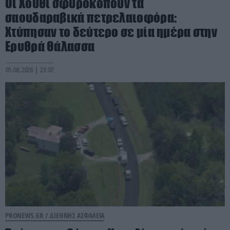
Οι Χούθι σφυροκοπούν τα
σαουδαραβικά πετρελαιοφόρα:
Χτύπησαν το δεύτερο σε μία ημέρα στην
Ερυθρά Θάλασσα
05.08.2026 | 23:07
PRONEWS.GR /
ΔΙΕΘΝΗΣ ΑΣΦΑΛΕΙΑ