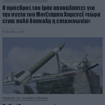
Ο πρόεδρος του Ιράν αποκαλύπτει για
την υγεία του Μοτζτάμπα Χαμενεΐ «τώρα
είναι πολύ δύσκολη η επικοινωνία»
05.08.2026 | 23:43
PRONEWS.GR /
ΔΙΕΘΝΗΣ ΑΣΦΑΛΕΙΑ