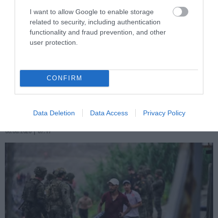
I want to allow Google to enable storage
related to security, including authentication
functionality and fraud prevention, and other
user protection.
PRONEWS.GR /
ΔΙΕΘΝΗΣ ΑΣΦΑΛΕΙΑ
Ανησυχία στην Δύση: H Ρωσία εξοπλίζει
τα Su-57 με νέους πυραύλους που
CONFIRM
«κυνηγούν» τον στόχο μέσα από
παρεμβολές!
Data Deletion
Data Access
Privacy Policy
06.08.2026 | 07:17