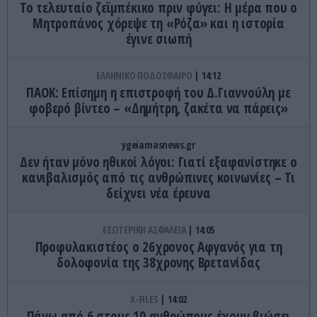
Το τελευταίο ζεϊμπέκικο πριν φύγει: Η μέρα που ο
Μητροπάνος χόρεψε τη «Ρόζα» και η ιστορία
έγινε σιωπή
ΕΛΛΗΝΙΚΟ ΠΟΔΟΣΦΑΙΡΟ
14:12
ΠΑΟΚ: Επίσημη η επιστροφή του Δ.Γιαννούλη με
φοβερό βίντεο – «Δημήτρη, ζακέτα να πάρεις»
ygeiamasnews.gr
Δεν ήταν μόνο ηθικοί λόγοι: Γιατί εξαφανίστηκε ο
κανιβαλισμός από τις ανθρώπινες κοινωνίες – Τι
δείχνει νέα έρευνα
ΕΣΩΤΕΡΙΚΗ ΑΣΦΑΛΕΙΑ
14:05
Προφυλακιστέος ο 26χρονος Αφγανός για τη
δολοφονία της 38χρονης Βρετανίδας
X-FILES
14:02
Πάνω από 6 στους 10 ανθρώπους έχουν βιώσει