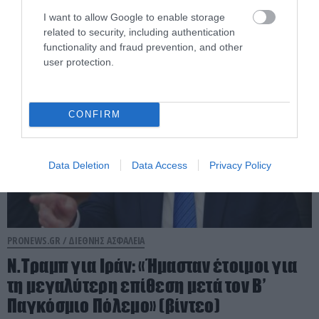
δολοφόνησε εν ψυχρώ νεαρό ζευγάρι
I want to allow Google to enable storage
related to security, including authentication
06.08.2026 | 06:35
functionality and fraud prevention, and other
user protection.
CONFIRM
Data Deletion
Data Access
Privacy Policy
PRONEWS.GR /
ΔΙΕΘΝΗΣ ΑΣΦΑΛΕΙΑ
Ν.Τραμπ για Ιράν: «Ήμασταν έτοιμοι για
τη μεγαλύτερη επίθεση μετά τον Β’
Παγκόσμιο Πόλεμο» (βίντεο)