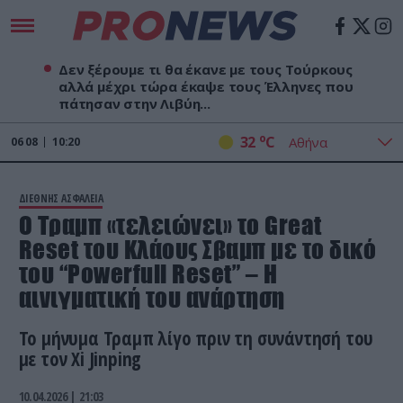
Δεν ξέρουμε τι θα έκανε με τους Τούρκους
αλλά μέχρι τώρα έκαψε τους Έλληνες που
πάτησαν στην Λιβύη...
o
32
C
06
08
10:20
ΔΙΕΘΝΗΣ ΑΣΦΑΛΕΙΑ
Ο Τραμπ «τελειώνει» το Great
Reset του Κλάους Σβαμπ με το δικό
του “Powerfull Reset” – Η
αινιγματική του ανάρτηση
Το μήνυμα Τραμπ λίγο πριν τη συνάντησή του
με τον Xi Jinping
10.04.2026 | 21:03