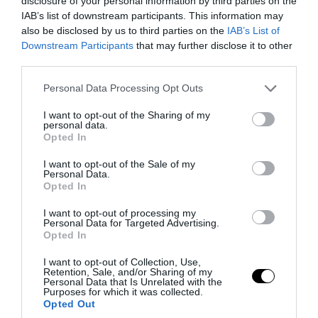
το προεδρικό ελικόπτερο Marine One –
disclosure of your personal information by third parties on the
IAB’s list of downstream participants. This information may
Βρέθηκε δίπλα σε επιβατικό
also be disclosed by us to third parties on the
IAB’s List of
αεροσκάφος
Downstream Participants
that may further disclose it to other
third parties.
06.08.2026 | 06:49
Please note that this website/app uses one or more Google
Personal Data Processing Opt Outs
services and may gather and store information including but
not limited to your visit or usage behaviour. You may click to
I want to opt-out of the Sharing of my
personal data.
grant or deny consent to Google and its third-party tags to
Opted In
use your data for below specified purposes in below Google
consent section.
I want to opt-out of the Sale of my
Personal Data.
Opted In
I want to opt-out of processing my
Personal Data for Targeted Advertising.
Opted In
I want to opt-out of Collection, Use,
Retention, Sale, and/or Sharing of my
PRONEWS.GR /
ΔΙΕΘΝΗΣ ΑΣΦΑΛΕΙΑ
Personal Data that Is Unrelated with the
Purposes for which it was collected.
Νέες εκρήξεις κοντά σε δεξαμενόπλοιο
Opted Out