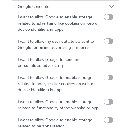
στα Στενά του Ορμούζ: Καλά στην υγεία
Google consents
του το πλήρωμα
I want to allow Google to enable storage
related to advertising like cookies on web or
06.08.2026 | 06:40
device identifiers in apps.
I want to allow my user data to be sent to
Google for online advertising purposes.
I want to allow Google to send me
personalized advertising.
I want to allow Google to enable storage
related to analytics like cookies on web or
device identifiers in apps.
I want to allow Google to enable storage
PRONEWS.GR /
ΔΙΕΘΝΗΣ ΑΣΦΑΛΕΙΑ
related to functionality of the website or app.
Βίντεο: Ένοπλος άνοιξε πυρ μέσα σε
I want to allow Google to enable storage
νυχτερινό κέντρο στην Κολομβία και
related to personalization.