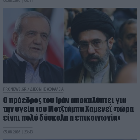
06.08.2026 | 06:11
PRONEWS.GR /
ΔΙΕΘΝΗΣ ΑΣΦΑΛΕΙΑ
Ο πρόεδρος του Ιράν αποκαλύπτει για
την υγεία του Μοτζτάμπα Χαμενεΐ «τώρα
είναι πολύ δύσκολη η επικοινωνία»
05.08.2026 | 23:43