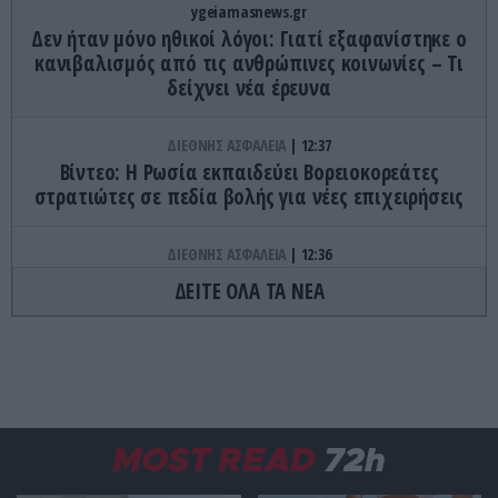
ygeiamasnews.gr
Δεν ήταν μόνο ηθικοί λόγοι: Γιατί εξαφανίστηκε ο
κανιβαλισμός από τις ανθρώπινες κοινωνίες – Τι
δείχνει νέα έρευνα
ΔΙΕΘΝΗΣ ΑΣΦΑΛΕΙΑ
12:37
Βίντεο: Η Ρωσία εκπαιδεύει Βορειοκορεάτες
στρατιώτες σε πεδία βολής για νέες επιχειρήσεις
ΔΙΕΘΝΗΣ ΑΣΦΑΛΕΙΑ
12:36
Β.Ζαλούζνι: «Η Ρωσία έχει βρει αντίμετρα για
ΔΕΙΤΕ ΟΛΑ ΤΑ ΝΕΑ
σχεδόν όλα τα οπλικά συστήματα του ΝΑΤΟ που
χρησιμοποιεί η Ουκρανία»
GOOD LIFE
12:30
Το τεστ προσωπικότητας που θα σας
αποκαλύψει τον μυστικό σας φόβο – Εσείς τι
MOST READ
72h
βλέπετε πρώτο; (φώτο)