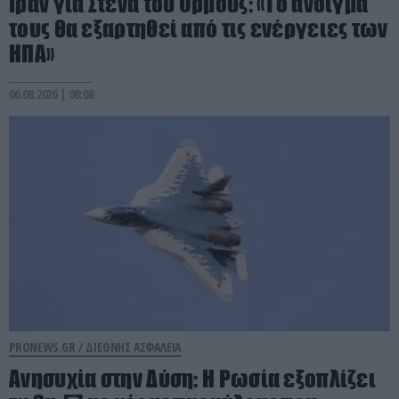
Ιράν για Στενά του Ορμούζ: «Το άνοιγμά
τους θα εξαρτηθεί από τις ενέργειες των
ΗΠΑ»
06.08.2026 | 08:08
PRONEWS.GR /
ΔΙΕΘΝΗΣ ΑΣΦΑΛΕΙΑ
Ανησυχία στην Δύση: H Ρωσία εξοπλίζει