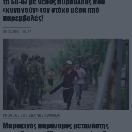
τα Su-57 με νέους πυραύλους που
«κυνηγούν» τον στόχο μέσα από
παρεμβολές!
06.08.2026 | 07:17
PRONEWS.GR /
ΔΙΕΘΝΗΣ ΑΣΦΑΛΕΙΑ
Μαροκινός παράνομος μετανάστης