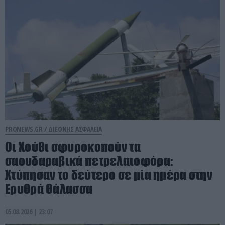
PRONEWS.GR /
ΔΙΕΘΝΗΣ ΑΣΦΑΛΕΙΑ
Οι Χούθι σφυροκοπούν τα
σαουδαραβικά πετρελαιοφόρα:
Χτύπησαν το δεύτερο σε μία ημέρα στην
Ερυθρά Θάλασσα
05.08.2026 | 23:07