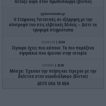
πέταξε αυγά στον πρωθυπουργό (βίντεο)
ygeiamasnews.gr
Ο Στέφανος Τσιτσιπάς σε εξόρμηση με την
σύντροφό του στις ελβετικές Άλπεις – Δείτε τα
τρυφερά στιγμιότυπα
GOOD LIFE
20:04
Σίγουρα έχεις πιει κάποιο: Τα πιο παράξενα
σφηνάκια που έμειναν στην ιστορία
ΚΟΣΜΟΣ
20:00
Μόσχα: Έχασαν την πτήση και έτρεχαν με την
βαλίτσα στον αεροδιάδρομο (βίντεο)
ΔΕΙΤΕ ΟΛΑ ΤΑ ΝΕΑ
ΟΙΚΟΝΟΜΙΑ
19:46
Αυτά είναι τα πιο περίεργα νομίσματα που
κυκλοφόρησαν ποτέ στην Ελλάδα