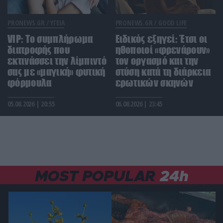
Αυτό το γνωρίζατε; – Πώς βγήκε η φράση «ο μήνας
έχει 9»;
PRONEWS.GR /
ΥΓΕΙΑ
PRONEWS.GR /
GOOD LIFE
VIP: To συμπλήρωμα
Ειδικός εξηγεί: Έτσι οι
διατροφής που
ΔΙΕΘΝΗΣ ΑΣΦΑΛΕΙΑ
ηθοποιοί «φρενάρουν»
18:58
Ουκρανία: Βίντεο με βίαιη αρπαγή 19χρονου για
εκτινάσσει την λίμπιντό
τον οργασμό και την
επιστράτευση προκαλεί αντιδράσεις
σας με «μαγική» φυτική
στύση κατά τη διάρκεια
φόρμουλα
ερωτικών σκηνών
ΑΓΡΙΑ ΖΩΗ
18:57
05.08.2026 | 20:55
06.08.2026 | 23:45
Βίντεο: Βόας ανέβηκε σε κολώνα ρεύματος στο
Περού για να κυνηγήσει περιστέρια και υπέστη
ηλεκτροπληξία
ΙΣΤΟΡΙΑ
18:52
Γιατί οι αρχαίοι Έλληνες έδιναν τόσο μεγάλη
MOST POPULAR
24h
σημασία στα όνειρα;
ΔΙΑΣΤΗΜΑ
18:45
Ο πυρήνας της Γης άλλαξε φορά κάτω από τον