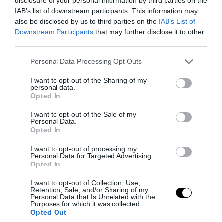
disclosure of your personal information by third parties on the
ΟΗΕ: «Στο υψηλότερο επίπεδο ο κίνδυνος
IAB’s list of downstream participants. This information may
νέας μεγάλης σύγκρουσης στην Υεμένη»
also be disclosed by us to third parties on the
IAB’s List of
Downstream Participants
that may further disclose it to other
third parties.
08.08.2026 | 10:21
Please note that this website/app uses one or more Google
Personal Data Processing Opt Outs
services and may gather and store information including but
not limited to your visit or usage behaviour. You may click to
I want to opt-out of the Sharing of my
personal data.
grant or deny consent to Google and its third-party tags to
Opted In
use your data for below specified purposes in below Google
consent section.
I want to opt-out of the Sale of my
Personal Data.
Opted In
I want to opt-out of processing my
Personal Data for Targeted Advertising.
Opted In
I want to opt-out of Collection, Use,
PRONEWS.GR /
ΔΙΕΘΝΗΣ ΑΣΦΑΛΕΙΑ
Retention, Sale, and/or Sharing of my
Personal Data that Is Unrelated with the
ΗΠΑ: Συνετρίβη πυροσβεστικό
Purposes for which it was collected.
Opted Out
ελικόπτερο που συμμετείχε σε