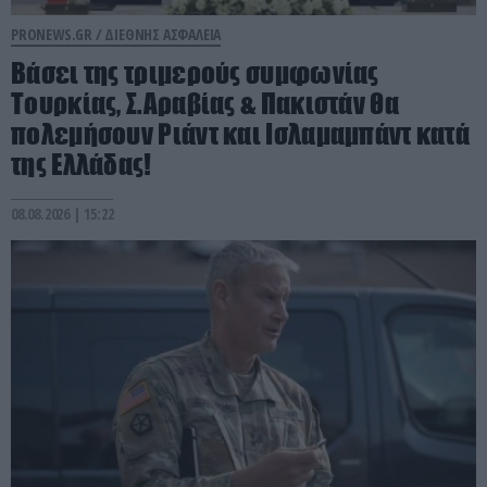
PRONEWS.GR /
ΔΙΕΘΝΗΣ ΑΣΦΑΛΕΙΑ
Βάσει της τριμερούς συμφωνίας
Τουρκίας, Σ.Αραβίας & Πακιστάν θα
πολεμήσουν Ριάντ και Ισλαμαμπάντ κατά
της Ελλάδας!
08.08.2026 | 15:22