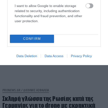
αεροσκαφών της 7ης Ιουλίου – Δείτε
I want to allow Google to enable storage
φωτογραφίες
related to security, including authentication
functionality and fraud prevention, and other
user protection.
08.08.2026 | 08:40
CONFIRM
Data Deletion
Data Access
Privacy Policy
PRONEWS.GR /
ΔΙΕΘΝΗΣ ΑΣΦΑΛΕΙΑ
Σκληρή γλώσσα της Ρωσίας κατά της
Γερμανίας για το drone με εκρηκτικά