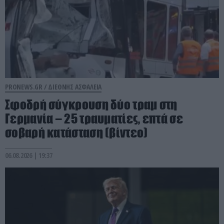
PRONEWS.GR /
ΔΙΕΘΝΗΣ ΑΣΦΑΛΕΙΑ
Σφοδρή σύγκρουση δύο τραμ στη
Γερμανία – 25 τραυματίες, επτά σε
σοβαρή κατάσταση (βίντεο)
06.08.2026 | 19:37