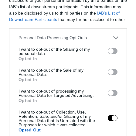
disclosure of your personal information by third parties on the
IAB’s list of downstream participants. This information may
Γερμανία: Συνελήφθη 31χρονος που
also be disclosed by us to third parties on the
IAB’s List of
εμπλέκεται στην εγκληματική
Downstream Participants
that may further disclose it to other
οργάνωση των τσιγαράδων του «Έντικ»
third parties.
Please note that this website/app uses one or more Google
Personal Data Processing Opt Outs
07.08.2026 | 10:51
services and may gather and store information including but
not limited to your visit or usage behaviour. You may click to
I want to opt-out of the Sharing of my
personal data.
grant or deny consent to Google and its third-party tags to
Opted In
use your data for below specified purposes in below Google
consent section.
I want to opt-out of the Sale of my
Personal Data.
Opted In
I want to opt-out of processing my
Personal Data for Targeted Advertising.
Opted In
I want to opt-out of Collection, Use,
Retention, Sale, and/or Sharing of my
Personal Data that Is Unrelated with the
Purposes for which it was collected.
PRONEWS.GR /
ΔΙΕΘΝΗΣ ΑΣΦΑΛΕΙΑ
Opted Out