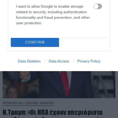
Μειωμένη η διέλευση πλοίων στα Στενά
I want to allow Google to enable storage
του Ορμούζ: Μόλις 33 διέσχισαν το
related to security, including authentication
θαλάσσιο πέρασμα μέσα σε 4 ημέρες
functionality and fraud prevention, and other
user protection.
07.08.2026 | 08:47
CONFIRM
Data Deletion
Data Access
Privacy Policy
PRONEWS.GR /
ΔΙΕΘΝΗΣ ΑΣΦΑΛΕΙΑ
Ν.Τραμπ: «Οι ΗΠΑ έχουν απεριόριστα