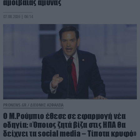
αμοιβαίας άμυνας
07.08.2026 | 06:14
PRONEWS.GR /
ΔΙΕΘΝΗΣ ΑΣΦΑΛΕΙΑ
Ο Μ.Ρούμπιο έθεσε σε εφαρμογή νέα
οδηγία: «Όποιος ζητά βίζα στις ΗΠΑ θα
δείχνει τα social media – Τίποτα κρυφό»