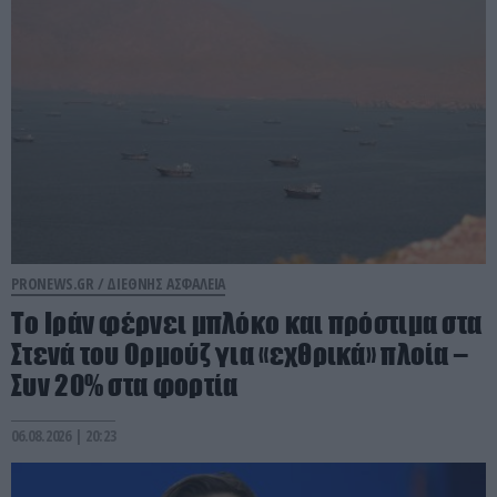
PRONEWS.GR /
ΔΙΕΘΝΗΣ ΑΣΦΑΛΕΙΑ
Το Ιράν φέρνει μπλόκο και πρόστιμα στα
Στενά του Ορμούζ για «εχθρικά» πλοία –
Συν 20% στα φορτία
06.08.2026 | 20:23