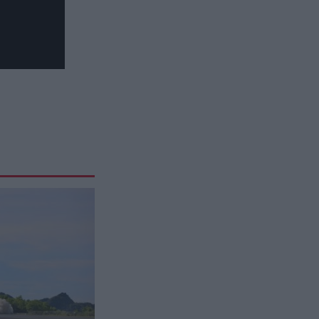
Το λάθος που κάνουν σχεδόν
όλοι όταν αποθηκεύουν
σημαντικά έγγραφα στο σπίτι
ΚΟΣΜΟΣ
18:34
Άμπου Ντάμπι: Χτίζουν «νησί
ευεξίας» 11 δισ. δολαρίων – Ένα
από τα πιο φιλόδοξα projects
GOOD LIFE
18:24
Η απλή τεχνική των 3 βημάτων
που μπορεί να βοηθήσει όταν σας
κατακλύζουν άγχος, θυμός και
ενοχές
ΙΣΤΟΡΙΑ
18:14
Το μυστήριο της Σαντορίνης – Ο
15χρονος που μπορεί να
ανατρέψει ολόκληρη την ιστορία