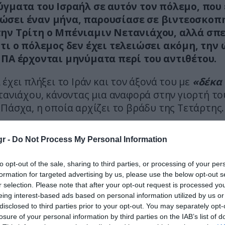
ύγματα του Ισραήλ σε αυτόν τον πόλεμο, που 
ώσει έναν μήνα, παρουσίασε σε βιντεοσκοπ
ην Τρίτη ο Μπένιαμιν Νετανιάχου, αλλά σπε
ότι ο πόλεμος δεν έχει τελειώσει ακόμη, την
ΗΠΑ έρχονται μηνύματα περί του αντιθέτου.
 έχει πλήξει το Ιράν και τον άξονά του με
«δέκα
τανιάχου, κάνοντας μια αναφορά στην γιορτή το
Πάσχα, η οποία αρχίζει το βράδυ της Τετάρτης.
ε τα πλήγματα που έχει επιφέρει το Ισραήλ στι
r -
Do Not Process My Personal Information
ικές ομάδες της Χαμάς στη Γάζα, της Χεζμπολά
ων Χούθι στην Υεμένη και άλλων στη Δυτική Όχθ
to opt-out of the sale, sharing to third parties, or processing of your per
καθεστώς του Άσαντ στη Συρία που ανατράπηκε σ
formation for targeted advertising by us, please use the below opt-out s
r selection. Please note that after your opt-out request is processed y
eing interest-based ads based on personal information utilized by us or
επίσης πέντε «πληγές» κατά του Ιράν: είναι 
disclosed to third parties prior to your opt-out. You may separately opt-
losure of your personal information by third parties on the IAB’s list of
 στο πυρηνικό του πρόγραμμα, στους βαλλι