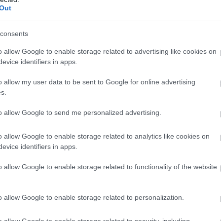
θνος στην περιοχή και παγκόσμια»,
τόνισε εν
Out
νέες συμμαχίες με σπουδαίες χώρες στην περιοχή
ειλής του Ιράν»
. Δεν είπε ωστόσο ποιοι είναι αυτο
consents
.
o allow Google to enable storage related to advertising like cookies on
evice identifiers in apps.
ΣΗΜΕΡΑ
o allow my user data to be sent to Google for online advertising
νομίζουμε ότι χτυπάει το κινητό ενώ δεν χτύπησε π
s.
μενο της «δόνησης-φάντασμα»
to allow Google to send me personalized advertising.
νος πολιτισμός του Αμαζονίου που έφτασε τα 3 εκ
ους – Χάραζαν πεντάγραμμα στη ζούγκλα (βίντεο)
o allow Google to enable storage related to analytics like cookies on
evice identifiers in apps.
ναι οι υπερβολικοί μύες το «κλειδί»: Το ποσοστό λ
το ανδρικό σώμα πιο ελκυστικό
o allow Google to enable storage related to functionality of the website
Ακολουθήστε το
pronews.gr
στο Google News και μ
o allow Google to enable storage related to personalization.
πρώτοι όλες τις ειδήσεις
o allow Google to enable storage related to security, including