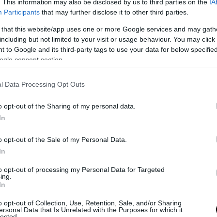
. This information may also be disclosed by us to third parties on the
IA
ς, στις υποδομές του καθεστώτος, στις εσωτ
Participants
that may further disclose it to other third parties.
 ασφαλείας και στους ανώτερους ηγέτες του.
 that this website/app uses one or more Google services and may gath
including but not limited to your visit or usage behaviour. You may click 
η, όπως αναφέρουν οι Times of Israel, ότι η επέ
 to Google and its third-party tags to use your data for below specifi
τομμυρίων δολαρίων»
που είχε κάνει το Ιράν σε
ogle consent section.
κούς πυραύλους, στον εμπλουτισμό ουρανίου και
ένοπλων αντιπροσώπων, με στόχο το Ισραήλ «πή
l Data Processing Opt Outs
o opt-out of the Sharing of my personal data.
κόμη ότι έχει σημειωθεί «στρατηγική ανατροπή
In
του Ιράν. Το καθεστώς στην Τεχεράνη «θέλησε ν
σει το Ισραήλ, αλλά τώρα το στραγγαλίζει το Ισρ
o opt-out of the Sale of my Personal Data.
In
τώς είναι πιο αδύναμο από ποτέ και αργά ή 
to opt-out of processing my Personal Data for Targeted
, είπε ο Νετανιάχου, ενώ το Ισραήλ είναι πιο
ing.
In
.
o opt-out of Collection, Use, Retention, Sale, and/or Sharing
αστε για να μεταμορφώσουμε το Ισραήλ σε έ
ersonal Data that Is Unrelated with the Purposes for which it
lected.