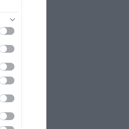
ώ έκανε
(βίντεο)
 κατά της
ί οι νέοι
GOOD LIFE
19:07
Το μυστηριώδες γράμμα στις
ετικέτες των ρούχων που έχει
συγκεκριμένη σημασία
οτέ; – Το
GOOD LIFE
19:00
Αυτό το γνωρίζατε; – Πώς βγήκε η
φράση «ο μήνας έχει 9»;
ατ.
ΔΙΕΘΝΗΣ ΑΣΦΑΛΕΙΑ
18:58
ίπους που
Ουκρανία: Βίντεο με βίαιη αρπαγή
19χρονου για επιστράτευση
προκαλεί αντιδράσεις
άθετε
ΑΓΡΙΑ ΖΩΗ
18:57
Βίντεο: Βόας ανέβηκε σε κολώνα