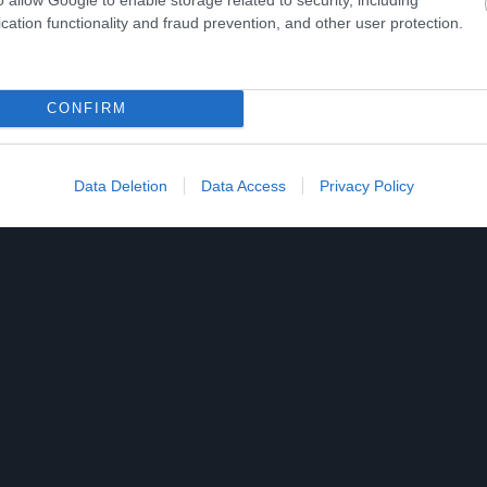
cation functionality and fraud prevention, and other user protection.
Ν
ΙΣΡΑΗΛ
ΝΕΤΑΝΙΑΧΟΥ
CONFIRM
ίτε μας ζωντανά στο
YouTube
,
Twitch
,
X
,
Teleg
Data Deletion
Data Access
Privacy Policy