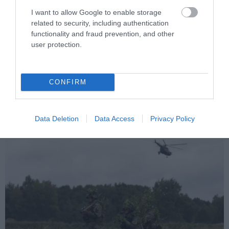
I want to allow Google to enable storage
related to security, including authentication
functionality and fraud prevention, and other
user protection.
PRONEWS.GR /
ΕΝΟΠΛΕΣ ΣΥΓΚΡΟΥΣΕΙΣ
Μαζικό κτύπημα της Ρωσίας στο Κίεβο
CONFIRM
με Iskander-Μ, S-400 & Zircon: Πάνω από
30 πύραυλοι εκτοξεύθηκαν σε 30 λεπτά!
Data Deletion
Data Access
Privacy Policy
05.08.2026 | 06:11