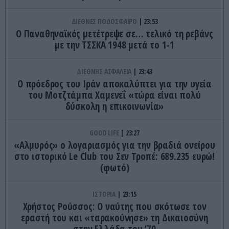
ΔΙΕΘΝΕΣ ΠΟΔΟΣΦΑΙΡΟ
23:53
Ο Παναθηναϊκός μετέτρεψε σε… τελικό τη ρεβάνς
με την ΤΣΣΚΑ 1948 μετά το 1-1
ΔΙΕΘΝΗΣ ΑΣΦΑΛΕΙΑ
23:43
Ο πρόεδρος του Ιράν αποκαλύπτει για την υγεία
του Μοτζτάμπα Χαμενεΐ «τώρα είναι πολύ
δύσκολη η επικοινωνία»
GOOD LIFE
23:27
«Αλμυρός» ο λογαριασμός για την βραδιά ονείρου
στο ιστορικό Le Club του Σεν Τροπέ: 689.235 ευρώ!
(φωτό)
ΙΣΤΟΡΙΑ
23:15
Χρήστος Ρούσσος: Ο ναύτης που σκότωσε τον
εραστή του και «ταρακούνησε» τη Δικαιοσύνη
στην Ελλάδα του ’70