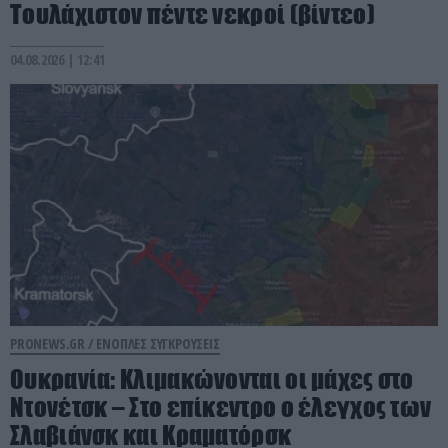
Τουλάχιστον πέντε νεκροί (βίντεο)
04.08.2026 | 12:41
PRONEWS.GR /
ΕΝΟΠΛΕΣ ΣΥΓΚΡΟΥΣΕΙΣ
Ουκρανία: Κλιμακώνονται οι μάχες στο
Ντονέτσκ – Στο επίκεντρο o έλεγχος των
Σλαβιάνσκ και Κραματόρσκ