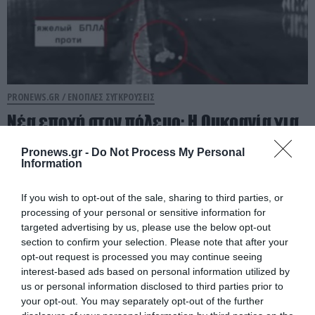
PRONEWS.GR /
ΕΝΟΠΛΕΣ ΣΥΓΚΡΟΥΣΕΙΣ
Νέα εποχή στον πόλεμο: Η Ουκρανία για
πρώτη φορά χρησιμοποίησε drone για
Pronews.gr -
Do Not Process My Personal
να μεταφέρει ρομπότ στο πεδίο της
Information
μάχης!
If you wish to opt-out of the sale, sharing to third parties, or
05.08.2026 | 09:38
processing of your personal or sensitive information for
targeted advertising by us, please use the below opt-out
section to confirm your selection. Please note that after your
opt-out request is processed you may continue seeing
interest-based ads based on personal information utilized by
us or personal information disclosed to third parties prior to
your opt-out. You may separately opt-out of the further