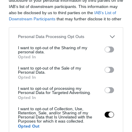
disclosure of your personal information by third parties on the
IAB’s list of downstream participants. This information may
also be disclosed by us to third parties on the
IAB’s List of
Downstream Participants
that may further disclose it to other
third parties.
Please note that this website/app uses one or more Google
Personal Data Processing Opt Outs
PRONEWS.GR /
ΕΝΟΠΛΕΣ ΣΥΓΚΡΟΥΣΕΙΣ
services and may gather and store information including but
not limited to your visit or usage behaviour. You may click to
I want to opt-out of the Sharing of my
Οι Χούθι βομβάρδισαν βιομηχανική
personal data.
grant or deny consent to Google and its third-party tags to
Opted In
περιοχή στο Ντουμπάι – ΗΠΑ και
use your data for below specified purposes in below Google
Σαουδική Αραβία απάντησαν με
consent section.
I want to opt-out of the Sale of my
Personal Data.
πλήγματα στη Σαναά
Opted In
I want to opt-out of processing my
05.08.2026 | 07:17
Personal Data for Targeted Advertising.
Opted In
I want to opt-out of Collection, Use,
Retention, Sale, and/or Sharing of my
Personal Data that Is Unrelated with the
Purposes for which it was collected.
Opted Out