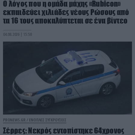
Ο λόγος που η ομάδα μάχης «Rubicon»
εκπαιδεύει χιλιάδες νέους Ρώσους από
τα 16 τους αποκαλύπτεται σε ένα βίντεο
04.08.2026 | 15:58
PRONEWS.GR /
ΕΝΟΠΛΕΣ ΣΥΓΚΡΟΥΣΕΙΣ
Σέρρες: Νεκρός εντοπίστηκε 64χρονος