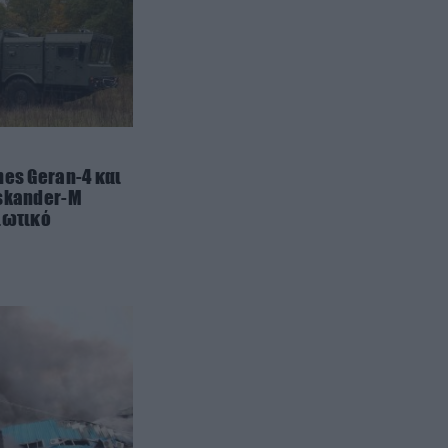
προτεραιότητα στους ελληνικούς
δρόμους
GOOD LIFE
14:30
Δροσιά με ένα κλικ – Ο
ανεμιστήρας που θα σώσει το
καλοκαίρι σου στην καλύτερη
θερινή προσφορά
nes Geran-4 και
Iskander-M
ιωτικό
ΙΣΤΟΡΙΑ
14:15
Αυτός ήταν ο αρχαίος Έλληνας
θαλασσοπόρος που ταξίδεψε
στην Ινδία: To άδοξο «τέλος» του
ΙΣΤΟΡΙΑ
14:00
Έχετε αναρωτηθεί; – Πόσο
ζύγιζαν οι Αρχαίοι Έλληνες;
ΠΟΛΙΤΙΚΗ ΠΡΟΣΤΑΣΙΑ
14:00