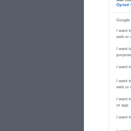
Opted 
Google 
I want t
web or d
I want t
TAGS:
ΛΒΙ
purpose
I want 
Δε
I want t
web or d
I want t
or app.
I want t
I want t