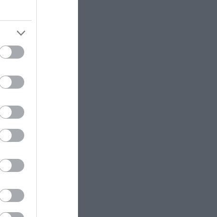
ΠΑΡΑΣΚΗΝΙΟ
14:58
άθετε
Μάριος Ηλιόπουλος σε Λόβρο
Μάγερ: «Έχεις το βλέμμα της…
τίγρης» (βίντεο)
CELEBRITIES
14:54
Η Κατερίνα Παπουτσάκη
απολαμβάνει το καλοκαίρι και
ποζάρει με μαγιό στη θάλασσα
ram
(φώτο)
ΦΥΣΗ
14:48
Οι κρυμμένες λίμνες της Βόρειας
Εύβοιας – Από τα ορυχεία σε
έναν φυσικό παράδεισο
GOOD LIFE
14:45