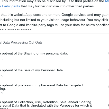
. This information may also be disclosed by us to third parties on the
IA
Participants
that may further disclose it to other third parties.
a_Z (@loraavra)
March 12, 2025
 that this website/app uses one or more Google services and may gath
χημένη καταδρομική επιχείρηση των Ρώσων 
including but not limited to your visit or usage behaviour. You may click 
σικού αερίου έχει προκαλέσει σοκ στην Ουκ
 to Google and its third-party tags to use your data for below specifi
ogle consent section.
πρώτη φορά που πραγματοποιήθηκε κάτι τέτο
 ιστορία και θεωρείται δεδομένο ότι θα διδ
l Data Processing Opt Outs
ις στρατιωτικές σχολές.
o opt-out of the Sharing of my personal data.
In
ΣΗΜΕΡΑ
o opt-out of the Sale of my Personal Data.
α: Νεκρός 48χρονος οδηγός φορτηγού μετά από π
In
 (βίντεο)
to opt-out of processing my Personal Data for Targeted
τ ισορροπίας που δείχνει αν κινδυνεύετε να πεθάν
ing.
όμενη 10ετία
In
γαράκη: «Θα γίνετε ρόμπα – Σας στέλνω γλυκά την
o opt-out of Collection, Use, Retention, Sale, and/or Sharing
ersonal Data that Is Unrelated with the Purposes for which it
πό Αντίπαρο»
lected.