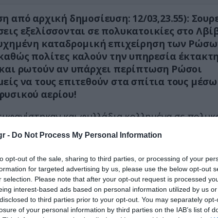
η από αρχική δημοσίευση: 12/03,23.55):
Σουρ
εις εξελίσσονται σε πολυκατοικίες στο Λβί
υχημένη καταδρομική επιχείρηση των Ρώσω
καθώς πολίτες καλούν την υπηρεσία έκτακτ
και ρωτούν αν υπάρχει περίπτωση Ρώσοι
είς να τους επιτεθούν στα σπίτια τους μέσω
υσικού αερίου!
εμφανίστηκαν και φυλλάδια κολλημένα σε πολυκ
ουν ότι δεν χωράνε στρατιώτες μέσα από τους 
r -
Do Not Process My Personal Information
ών.
to opt-out of the sale, sharing to third parties, or processing of your per
ι δεν θα μπορέσουν να μπουν στο σπίτι σας μέσ
formation for targeted advertising by us, please use the below opt-out s
 σωλήνα αερίου, είναι μικρός! Σταματήστε να κα
r selection. Please note that after your opt-out request is processed y
έκτακτης ανάγκης!,
eing interest-based ads based on personal information utilized by us or
disclosed to third parties prior to your opt-out. You may separately opt-
witter.com/916bt43ofi
losure of your personal information by third parties on the IAB’s list of