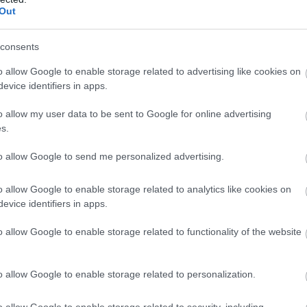
Out
Ακολουθήστε το
pronews.gr
στο Google News και μ
consents
πρώτοι όλες τις ειδήσεις
o allow Google to enable storage related to advertising like cookies on
evice identifiers in apps.
o allow my user data to be sent to Google for online advertising
Β
ΟΥΚΡΑΝΙΑ
ΡΩΣΙΑ
s.
to allow Google to send me personalized advertising.
ίτε μας ζωντανά στο
YouTube
,
Twitch
,
X
,
Teleg
o allow Google to enable storage related to analytics like cookies on
evice identifiers in apps.
o allow Google to enable storage related to functionality of the website
o allow Google to enable storage related to personalization.
o allow Google to enable storage related to security, including