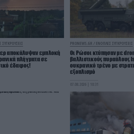
 ΣΥΓΚΡΟΥΣΕΙΣ
PRONEWS.GR /
ΕΝΟΠΛΕΣ ΣΥΓΚΡΟΥΣΕΙΣ
κερ αποκάλυψαν εμπλοκή
Οι Ρώσοι κτύπησαν με dro
ρανικά πλήγματα σε
βαλλιστικούς πυραύλους 
σικό έδαφος!
ουκρανικό τρένο με στρατ
εξοπλισμό
07.08.2026 | 10:31