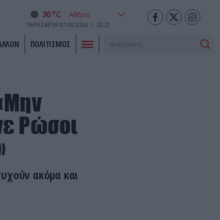
o
30
C
ΠΑΡΑΣΚΕΥΗ
07
08
2026
20:21
ΑΛΛΟΝ
ΠΟΛΙΤΙΣΜΟΣ
 «Μην
νε Ρώσοι
»
συχούν ακόμα και