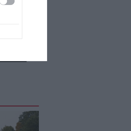
Κι όμως: Το αγαπημένο σας
χρώμα δείχνει τον πιο κρυφό σας
φόβο
ΚΟΣΜΟΣ
14:42
ΗΠΑ: 15χρονος ντυμένος κλόουν
σκότωσε 78χρονο σε στάση
λεωφορείου και μετά έψαχνε…
κόσμο σε σπίτια (βίντεο)
ΕΣΩΤΕΡΙΚΗ ΑΣΦΑΛΕΙΑ
14:35
Καταδικάστηκε ο 55χρονος στον
Μυστρα: «Δεν ήταν οικονομικά
τα κίνητρά μου – Είχα την ανάγκη
να τον κρατήσω άφθαρτο»
AUTO - MOTO
14:30
9 στους 10 οδηγούς δεν τη
γνωρίζουν: Η πινακίδα που δίνει