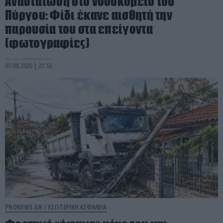
Αναστάτωση στο νοσοκομείο του
Πύργου: Φίδι έκανε αισθητή την
παρουσία του στα επείγοντα
(φωτογραφίες)
07.08.2026 | 21:55
PRONEWS.GR /
ΕΣΩΤΕΡΙΚΗ ΑΣΦΑΛΕΙΑ