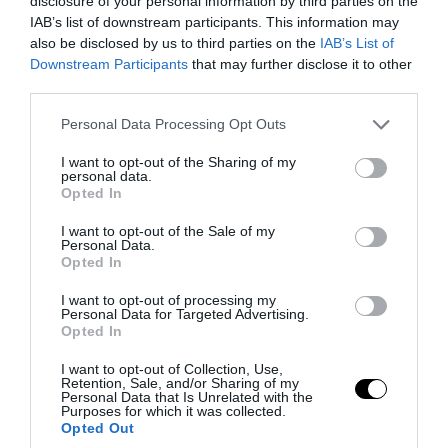
disclosure of your personal information by third parties on the
IAB’s list of downstream participants. This information may
also be disclosed by us to third parties on the
IAB’s List of
Downstream Participants
that may further disclose it to other
third parties.
Please note that this website/app uses one or more Google
Personal Data Processing Opt Outs
services and may gather and store information including but
not limited to your visit or usage behaviour. You may click to
I want to opt-out of the Sharing of my
personal data.
grant or deny consent to Google and its third-party tags to
Opted In
use your data for below specified purposes in below Google
consent section.
I want to opt-out of the Sale of my
Personal Data.
PRONEWS.GR /
ΕΣΩΤΕΡΙΚΗ ΑΣΦΑΛΕΙΑ
Opted In
Χειροπέδες σε 35χρονο στο Μαρούσι:
I want to opt-out of processing my
Μαζί με δύο άλλα άτομα «έσπρωχνε»
Personal Data for Targeted Advertising.
Opted In
ναρκωτικά σε προαύλιο σχολείου
(φωτο)
I want to opt-out of Collection, Use,
Retention, Sale, and/or Sharing of my
Personal Data that Is Unrelated with the
Purposes for which it was collected.
07.08.2026 | 16:41
Opted Out