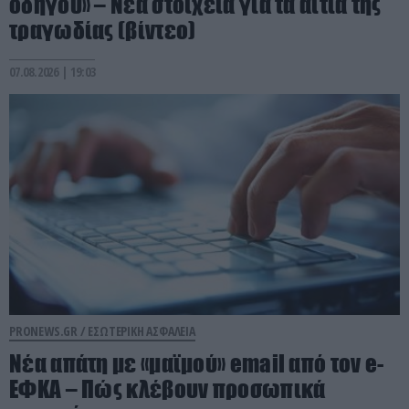
οδηγού» – Νέα στοιχεία για τα αίτια της
τραγωδίας (βίντεο)
07.08.2026 | 19:03
PRONEWS.GR /
ΕΣΩΤΕΡΙΚΗ ΑΣΦΑΛΕΙΑ
Νέα απάτη με «μαϊμού» email από τον e-
ΕΦΚΑ – Πώς κλέβουν προσωπικά