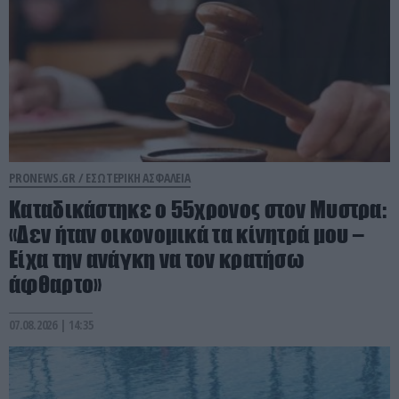
PRONEWS.GR /
ΕΣΩΤΕΡΙΚΗ ΑΣΦΑΛΕΙΑ
Καταδικάστηκε ο 55χρονος στον Μυστρα:
«Δεν ήταν οικονομικά τα κίνητρά μου –
Είχα την ανάγκη να τον κρατήσω
άφθαρτο»
07.08.2026 | 14:35