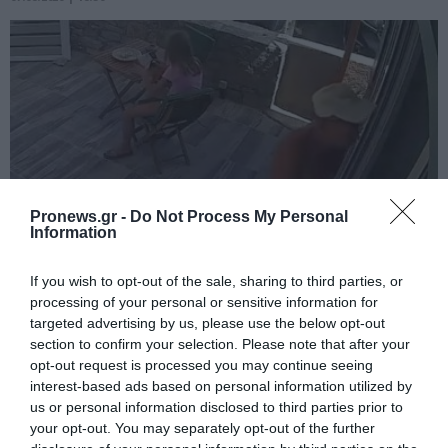
Pronews.gr -
Do Not Process My Personal
Information
PRONEWS.GR /
ΕΣΩΤΕΡΙΚΗ ΑΣΦΑΛΕΙΑ
If you wish to opt-out of the sale, sharing to third parties, or
processing of your personal or sensitive information for
Σοκ στην Κρήτη: Ημίγυμνος τουρίστας
targeted advertising by us, please use the below opt-out
πλησιάζει γυναίκα σε επιχείρηση και
section to confirm your selection. Please note that after your
ζητά «τιμή» για ανήλικο κορίτσι! (βίντεο)
opt-out request is processed you may continue seeing
interest-based ads based on personal information utilized by
us or personal information disclosed to third parties prior to
07.08.2026 | 18:35
your opt-out. You may separately opt-out of the further