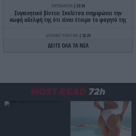
ΠΕΡΙΒΑΛΛΟΝ
22:34
Συγκινητικό βίντεο: Σκυλίτσα ενημερώνει την
κωφή αδελφή της ότι είναι έτοιμο το φαγητό της
ΔΙΕΘΝΗΣ ΠΟΛΙΤΙΚΗ
22:23
ΗΠΑ: Η Γερουσία ενέκρινε νέο πακέτο κυρώσεων
ΔΕΙΤΕ ΟΛΑ ΤΑ ΝΕΑ
κατά της Ρωσίας
ΚΟΣΜΟΣ
22:21
Κλιφ Λάιονς Ντόμπι: Δραπέτευσε ο
καταδικασμένος παιδοβιαστής στη Σκωτία – Οι
οδηγίες των Αρχών προς τους πολίτες
MOST READ
72h
ΚΑΙΡΟΣ
22:14
Όχι δεν είναι Al: Κεραυνός άστραψε και
«χτύπησε» ουράνιο τόξο – Δείτε φωτογραφία
από το εντυπωσιακό φαινόμενο