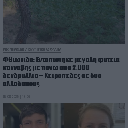
PRONEWS.GR /
ΕΣΩΤΕΡΙΚΗ ΑΣΦΑΛΕΙΑ
Φθιώτιδα: Εντοπίστηκε μεγάλη φυτεία
κάνναβης με πάνω από 2.000
δενδρύλλια – Xειροπέδες σε δύο
αλλοδαπούς
07.08.2026 | 13:06