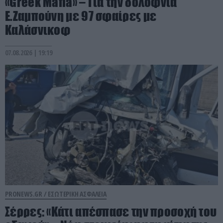
«Greek Mafia» – Για την δολοφνία
Ε.Ζαμπούνη με 97 σφαίρες με
Καλάσνικοφ
07.08.2026 | 19:19
PRONEWS.GR /
ΕΣΩΤΕΡΙΚΗ ΑΣΦΑΛΕΙΑ
Σέρρες: «Κάτι απέσπασε την προσοχή του