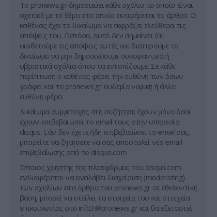
Tο pronews.gr δημοσιεύει κάθε σχόλιο το οποίο είναι
σχετικό με το θέμα στο οποίο αναφέρεται το άρθρο. Ο
καθένας έχει το δικαίωμα να εκφράζει ελεύθερα τις
απόψεις του. Ωστόσο, αυτό δεν σημαίνει ότι
υιοθετούμε τις απόψεις αυτές και διατηρούμε το
δικαίωμα να μην δημοσιεύουμε συκοφαντικά ή
υβριστικά σχόλια όπου τα εντοπίζουμε. Σε κάθε
περίπτωση ο καθένας φέρει την ευθύνη των όσων
γράφει και το pronews.gr ουδεμία νομική ή άλλα
ευθύνη φέρει.
Δικαίωμα συμμετοχής στη συζήτηση έχουν μόνο όσοι
έχουν επιβεβαιώσει το email τους στην υπηρεσία
disqus. Εάν δεν έχετε ήδη επιβεβαιώσει το email σας,
μπορείτε να ζητήσετε να σας αποσταλεί νέο email
επιβεβαίωσης από το disqus.com
Όποιος χρήστης της πλατφόρμας του disqus.com
ενδιαφέρεται να αναλάβει διαχείριση (moderating)
των σχολίων στα άρθρα του pronews.gr σε εθελοντική
βάση, μπορεί να στείλει τα στοιχεία του και στοιχεία
επικοινωνίας στο
info3@pronews.gr
και θα εξεταστεί