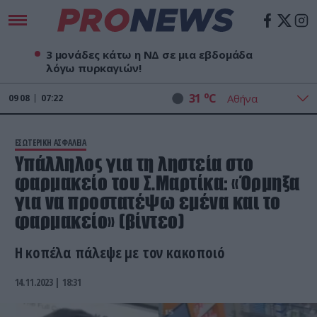
3 μονάδες κάτω η ΝΔ σε μια εβδομάδα
λόγω πυρκαγιών!
o
31
C
09
08
07:22
ΕΣΩΤΕΡΙΚΗ ΑΣΦΑΛΕΙΑ
Υπάλληλος για τη ληστεία στο
φαρμακείο του Σ.Μαρτίκα: «Όρμηξα
για να προστατέψω εμένα και το
φαρμακείο» (βίντεο)
Η κοπέλα πάλεψε με τον κακοποιό
14.11.2023 | 18:31