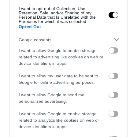
κόσμου
I want to opt-out of Collection, Use,
Retention, Sale, and/or Sharing of my
Personal Data that Is Unrelated with the
ΔΙΕΘΝΗΣ ΑΣΦΑΛΕΙΑ
10:12
Purposes for which it was collected.
Opted Out
Η Ισπανία νομιμοποιεί παράνομους μετανάστες
από την Αφρική – Για αυτή την Ρωσίδα όμως
Google consents
επέλεξαν την απέλαση
I want to allow Google to enable storage
related to advertising like cookies on web or
ΥΓΕΙΑ
10:07
device identifiers in apps.
Αυτά τα τρόφιμα δεν πρέπει να μπαίνουν στο
ψυγείο – Ποια είναι η σωστή αποθήκευση
I want to allow my user data to be sent to
Google for online advertising purposes.
AUTO - MOTO
09:57
Νέο ψηφιακό σύστημα για τις πινακίδες
I want to allow Google to send me
κυκλοφορίας – Τέλος στις καθυστερήσεις
personalized advertising.
I want to allow Google to enable storage
ΔΙΕΘΝΗΣ ΑΣΦΑΛΕΙΑ
09:52
related to analytics like cookies on web or
Το Ιράν «παγώνει» τις ΗΠΑ για άνοιγμα των
device identifiers in apps.
Στενών του Ορμούζ: «Δίνετε άμεσα 300