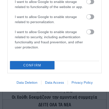
δισ.δολάρια και διόδια» (upd)
I want to allow Google to enable storage
related to functionality of the website or app.
GOOD LIFE
09:51
I want to allow Google to enable storage
Γιατί οι φυσαλίδες της σαμπάνιας ανεβαίνουν
related to personalization.
πάντα προς τα πάνω;
I want to allow Google to enable storage
related to security, including authentication
ygeiamasnews.gr
functionality and fraud prevention, and other
Γιατί το μέλι δεν χαλάει σχεδόν ποτέ; – Η
user protection.
επιστήμη δίνει την απάντηση
PROVOCATEUR
09:45
CONFIRM
Με αιφνιδιασμό ο Α.Τσίπρας στην ΔΕΘ – Το
πρόγραμμα ομιλιών του για να «χτυπήσει» τον
Κ.Μητσοτάκη
Data Deletion
Data Access
Privacy Policy
ΔΙΕΘΝΗΣ ΑΣΦΑΛΕΙΑ
09:45
Οι Χούθι δοκιμάζουν την αμυντική συμμαχία
Τουρκίας-Σ.Αραβίας – Το παράδοξο των
ΔΕΙΤΕ ΟΛΑ ΤΑ ΝΕΑ
ελληνικών Patriot στην περιοχή