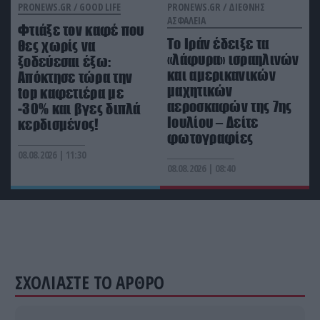
PRONEWS.GR /
GOOD LIFE
PRONEWS.GR /
ΔΙΕΘΝΗΣ
ΑΣΦΑΛΕΙΑ
Φτιάξε τον καφέ που
ΔΙΕΘΝΗΣ ΑΣΦΑΛΕΙΑ
23:28
Το Ιράν έδειξε τα
Νέο κτύπημα στα Στενά του Ορμούζ: Πύραυλος
θες χωρίς να
«λάφυρα» ισραηλινών
έπληξε πλοίο κοντά στο Ομάν
ξοδεύεσαι έξω:
και αμερικανικών
Απόκτησε τώρα την
μαχητικών
top καφετιέρα με
αεροσκαφών της 7ης
-30% και βγες διπλά
Ιουλίου – Δείτε
κερδισμένος!
φωτογραφίες
08.08.2026 | 11:30
08.08.2026 | 08:40
ΣΧΟΛΙΑΣΤΕ ΤΟ ΑΡΘΡΟ