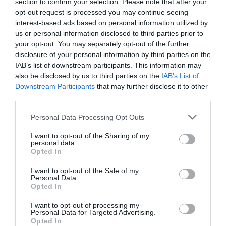
section to confirm your selection. Please note that after your
opt-out request is processed you may continue seeing
interest-based ads based on personal information utilized by
us or personal information disclosed to third parties prior to
your opt-out. You may separately opt-out of the further
disclosure of your personal information by third parties on the
IAB’s list of downstream participants. This information may
ΔΙΑΔΩΣΤΕ ΤΟ ΑΡΘΡΟ
also be disclosed by us to third parties on the
IAB’s List of
Downstream Participants
that may further disclose it to other
third parties.
Please note that this website/app uses one or more Google
Personal Data Processing Opt Outs
services and may gather and store information including but
not limited to your visit or usage behaviour. You may click to
I want to opt-out of the Sharing of my
personal data.
grant or deny consent to Google and its third-party tags to
Opted In
use your data for below specified purposes in below Google
consent section.
I want to opt-out of the Sale of my
Personal Data.
ΤΕΛΕΥΤΑΙΕΣ ΕΙΔΗΣΕΙΣ
Opted In
I want to opt-out of processing my
TRAVEL
10:20
Personal Data for Targeted Advertising.
Opted In
Οι πιο παράξενες σιδηροδρομικές διαδρομές του