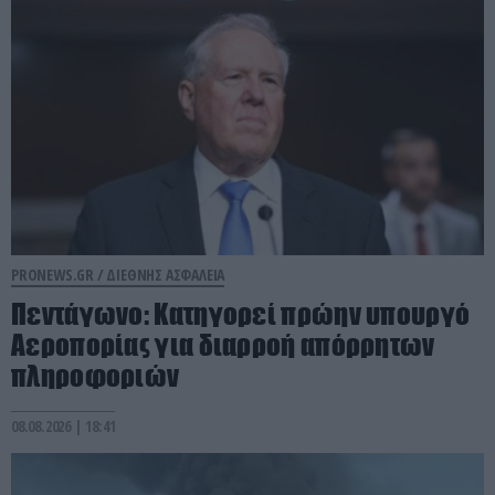
PRONEWS.GR /
ΔΙΕΘΝΗΣ ΑΣΦΑΛΕΙΑ
Πεντάγωνο: Κατηγορεί πρώην υπουργό
Αεροπορίας για διαρροή απόρρητων
πληροφοριών
08.08.2026 | 18:41