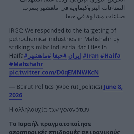
الصناعات البتروكيماوية في ماهشهر بضرب
صناعات مشابهة في حيفا
IRGC: We responded to the targeting of
petrochemical industries in Mahshahr by
striking similar industrial facilities in
Haifa
#ماهشهر
#حيفا
#إيران
#Iran
#Haifa
#Mahshahr
pic.twitter.com/D0qEMNWKcN
— Beirut Politics (@beirut_politics)
June 8,
2026
Η αλληλουχία των γεγονότων
Το Ισραήλ πραγματοποίησε
αεροπορικές επιδρομές σε ιρανικούς