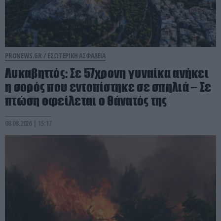
PRONEWS.GR /
ΕΣΩΤΕΡΙΚΗ ΑΣΦΑΛΕΙΑ
Λυκαβηττός: Σε 57χρονη γυναίκα ανήκει
η σορός που εντοπίστηκε σε σπηλιά – Σε
πτώση οφείλεται ο θάνατός της
08.08.2026 | 15:17