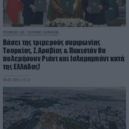
PRONEWS.GR /
ΔΙΕΘΝΗΣ ΑΣΦΑΛΕΙΑ
Βάσει της τριμερούς συμφωνίας
Τουρκίας, Σ.Αραβίας & Πακιστάν θα
πολεμήσουν Ριάντ και Ισλαμαμπάντ κατά
της Ελλάδας!
08.08.2026 | 15:22