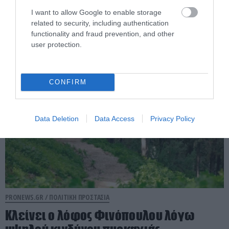
Επιχειρούν επίγειες και εναέριες
I want to allow Google to enable storage
related to security, including authentication
δυνάμεις
functionality and fraud prevention, and other
user protection.
08.08.2026 | 20:28
CONFIRM
Data Deletion
Data Access
Privacy Policy
PRONEWS.GR /
ΠΟΛΙΤΙΚΗ ΠΡΟΣΤΑΣΙΑ
Κλείνει ο λόφος Φινόπουλου λόγω