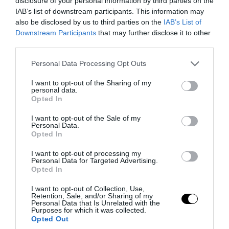
disclosure of your personal information by third parties on the
IAB’s list of downstream participants. This information may
also be disclosed by us to third parties on the
IAB’s List of
PRONEWS.GR /
ΔΙΕΘΝΗΣ ΑΣΦΑΛΕΙΑ
Downstream Participants
that may further disclose it to other
Ιράν: «Φρένο» στο άνοιγμα των Στενών
third parties.
του Ορμούζ – Ζητά αποζημιώσεις και
Please note that this website/app uses one or more Google
Personal Data Processing Opt Outs
αποχώρηση των ΗΠΑ
services and may gather and store information including but
not limited to your visit or usage behaviour. You may click to
I want to opt-out of the Sharing of my
personal data.
08.08.2026 | 20:52
grant or deny consent to Google and its third-party tags to
Opted In
use your data for below specified purposes in below Google
consent section.
I want to opt-out of the Sale of my
Personal Data.
Opted In
I want to opt-out of processing my
Personal Data for Targeted Advertising.
Opted In
I want to opt-out of Collection, Use,
Retention, Sale, and/or Sharing of my
Personal Data that Is Unrelated with the
Purposes for which it was collected.
Opted Out