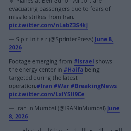
🔹 Planes at Ben Gurion Airport are
evacuating passengers due to fears of
missile strikes from Iran.
pic.twitter.com/nLabZ3S4kJ
— S p r i n t e r (@SprinterPress)
June 8,
2026
Footage emerging from
#Israel
shows
the energy center in
#Haifa
being
targeted during the latest
operation.
#Iran
#War
#BreakingNews
pic.twitter.com/LxIYSlI9Ce
— Iran in Mumbai (@IRANinMumbai)
June
8, 2026
الحرس الثوري الإيراني: رددنا على استهداف