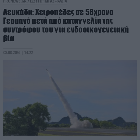
PRONEWS.GR /
ΕΣΩΤΕΡΙΚΗ ΑΣΦΑΛΕΙΑ
Λευκάδα: Χειροπέδες σε 58χρονο
Γερμανό μετά από καταγγελία της
συντρόφου του για ενδοοικογενειακή
βία
08.08.2026 | 14:22