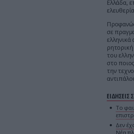
Ελλάδα, ε
ελευθερία
Προφανώς
σε πραγμα
ελληνικά 
ρητορική
του ελλην
στο ποιος
την τεχνο
αντιπάλο
ΕΙΔΗΣΕΙΣ 
Το φαι
επιστρ
Δεν έχ
Νέα πλ