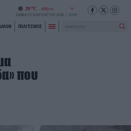
o
29
C
ΣΆΒΒΑΤΟ
8
ΑΥΓΟΎΣΤΟΥ
2026
07:01
ΑΛΛΟΝ
ΠΟΛΙΤΙΣΜΟΣ
μα
δα» που