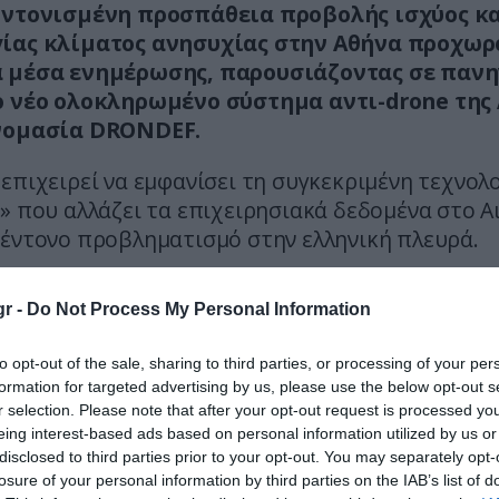
υντονισμένη προσπάθεια προβολής ισχύος κ
ίας κλίματος ανησυχίας στην Αθήνα προχωρ
 μέσα ενημέρωσης, παρουσιάζοντας σε πανη
ο νέο ολοκληρωμένο σύστημα αντι-drone της
νομασία DRONDEF.
επιχειρεί να εμφανίσει τη συγκεκριμένη τεχνολ
» που αλλάζει τα επιχειρησιακά δεδομένα στο Αι
 έντονο προβληματισμό στην ελληνική πλευρά.
εντρο του τουρκικού αφηγήματος βρίσκεται η δ
r -
Do Not Process My Personal Information
υεπίπεδης αμυντικής «ομπρέλας» απέναντι σε μη
ένα αεροσκάφη. Σύμφωνα με τα δημοσιεύματα 
to opt-out of the sale, sharing to third parties, or processing of your per
ο δίκτυο DRONDEF έχει τη δυνατότητα να εντοπί
formation for targeted advertising by us, please use the below opt-out s
θεί, να παρεμβάλλει και να εξουδετερώνει εχθ
r selection. Please note that after your opt-out request is processed y
κόμη και σε σύνθετα σενάρια όπου αυτά κινούντ
eing interest-based ads based on personal information utilized by us or
disclosed to third parties prior to your opt-out. You may separately opt-
arms) ή ελέγχονται μέσω οπτικής ίνας για την 
losure of your personal information by third parties on the IAB’s list of
ικών αντιμέτρων.