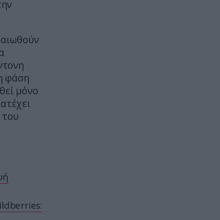
την
Μ.Χαμενεΐ – «Μπορεί να πεθάνει
από μέρα σε μέρα»
βαιωθούν
CELEBRITIES
09:14
α
Απόπειρα αυτοκτονίας για τη
δημοσιογράφο Ιωάννα Κουλούρη:
έντονη
«Αναγκάστηκαν να με δέσουν
η φάση
χέρια – πόδια στο κρεβάτι»
θεί μόνο
κατέχει
ΚΟΙΝΩΝΙΑ
09:10
 του
Τροχαίο δυστύχημα στις Σέρρες:
Φορτηγό συγκρούστηκε μετωπικά
με ΙΧ – Δύο νεκροί
ΚΟΣΜΟΣ
09:02
ωή
Tαϊλάνδη: Μαθητής άνοιξε πυρ σε
σχολείο βόρεια της Μπανγκόκ –
Τουλάχιστον έξι νεκροί και 15
ldberries:
τραυματίες (upd)