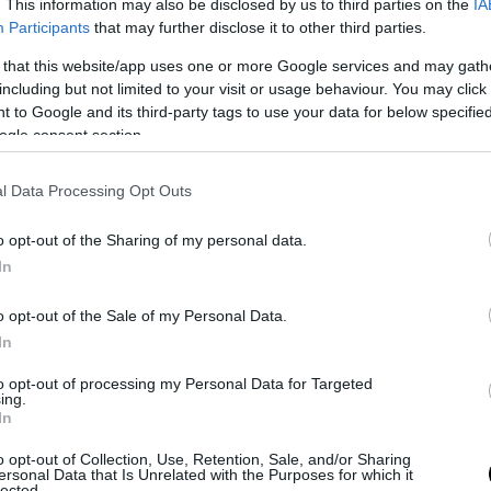
. This information may also be disclosed by us to third parties on the
IA
Participants
that may further disclose it to other third parties.
on savunma teknolojisini canlı testlerle sergiledi
 that this website/app uses one or more Google services and may gath
including but not limited to your visit or usage behaviour. You may click 
ini ve mikro İHA tehditlerine karşı geliştirdiği yap
 to Google and its third-party tags to use your data for below specifi
RONDEF sistemini Ankara’da gerçekleştirdiği canlı 
ogle consent section.
 denedi ve yabancı askeri heyetlere katmanlı savu
rini…
pic.twitter.com/zewSYZuM6s
l Data Processing Opt Outs
azetesi (@dunyagazetesii)
June 10, 2026
o opt-out of the Sharing of my personal data.
In
 στην περίπτωση της οπτικής ίνας δεν εννοούν
αρεμβολή αλλά κατάρριψη.
o opt-out of the Sale of my Personal Data.
In
ικό αφήγημα που στοχεύει την Αθήνα
to opt-out of processing my Personal Data for Targeted
ing.
ή ανάγνωση επιχειρεί να συνδέσει άμεσα αυτή τ
In
ε την Ελλάδα, υποστηρίζοντας ότι η Αθήνα παρα
o opt-out of Collection, Use, Retention, Sale, and/or Sharing
 με ανησυχία την ταχύτητα με την οποία η Τουρ
ersonal Data that Is Unrelated with the Purposes for which it
lected.