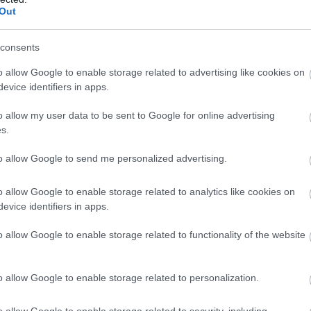
όχι μόνο στην παραγωγή επιθετικών UAV, αλλά κ
Out
α ανάσχεσής τους.
consents
 που εκπέμπεται από την Άγκυρα είναι σαφές: 
 βιομηχανία επιδιώκει να παρουσιάσει το DROND
o allow Google to enable storage related to advertising like cookies on
θα περιορίσει την επιχειρησιακή αξία των ελλη
evice identifiers in apps.
ημιουργώντας μια νέα πραγματικότητα στον τομ
o allow my user data to be sent to Google for online advertising
ης και της αναγνώρισης πάνω από το Αρχιπέλαγο
s.
η παρουσίαση του DRONDEF πραγματοποιήθηκε
to allow Google to send me personalized advertising.
ατά τη διάρκεια ζωντανής επίδειξης στην Άγκυρ
 ξένων αντιπροσωπειών από περίπου 20 χώρες.
o allow Google to enable storage related to analytics like cookies on
evice identifiers in apps.
ε τα τεχνικά στοιχεία που προβάλλουν οι Τούρ
o allow Google to enable storage related to functionality of the website
προσφέρει εμβέλεια εντοπισμού απειλών έως και
α, επιλέγοντας στη συνέχεια τον πλέον ενδεδει
ουδετέρωσης.
o allow Google to enable storage related to personalization.
o allow Google to enable storage related to security, including