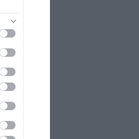
Έβερεστ: Τα ευρήματα που
αι στα
δείχνουν ότι κάποτε βρισκόταν
στον βυθό της θάλασσας!
η τουρκική
ΥΓΕΙΑ
09:43
EF ως ένα
Καρκίνος του δέρματος: 10
νικών
σημάδια που μπορεί να
έα της
εμφανιστούν χωρίς να υπάρχει
ς.
αλλαγή σε ελιά
 από την
ΠΟΛΙΤΙΚΗ ΠΡΟΣΤΑΣΙΑ
09:37
α,
Κλειστή μέχρι νεωτέρας η
παραλία Λυκοδήμου στα Κύθηρα
για λόγους ασφαλείας
κοι, το
 10
LIFESTYLE
09:37
γμένο
Πέρεζ Χίλτον: «Χρειάζομαι
βοήθεια» – Η πρώτη δήλωση μετά
τον live αυτοτραυματισμό του