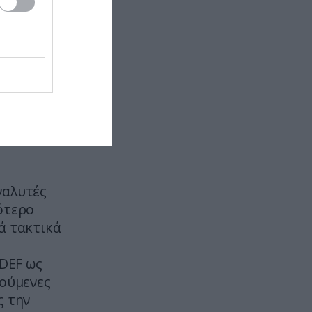
υνένωση
στο TikTok
 ενιαίο
ρμες που
ΦΑΓΗΤΟ
09:29
Το μυστικό πίσω από το ποπ
υ, όπλα
κορν που «σκάει»
πως τα:
υμάτων
ΙΣΤΟΡΙΑ
09:29
ς και τα
Οι ιστορικές συμπτώσεις που
μοιάζουν βγαλμένες από
κινηματογραφικό σενάριο
ΕΣΩΤΕΡΙΚΗ ΑΣΦΑΛΕΙΑ
09:24
ναλυτές
Νεκρή 53χρονη στο Γουδί: Έκανε
ότερο
«βουτιά» από τον 5ο όροφο
ά τακτικά
πολυκατοικίας
DEF ως
ΔΙΕΘΝΗΣ ΠΟΛΙΤΙΚΗ
09:20
νούμενες
Ιρανικά ΜΜΕ: Ιδιαίτερα κρίσιμη η
ς την
κατάσταση της υγείας του