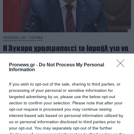
PRONEWS.GR /
ΤΟΥΡΚΙΑ
Η Άγκυρα χρησιμοποιεί το Ισραήλ για να
απειλεί πάλι την Κύπρο:
«Παρακολουθούμε στενά τις κινήσεις
Pronews.gr -
Do Not Process My Personal
Information
του Ισραήλ»
If you wish to opt-out of the sale, sharing to third parties, or
02.08.2026 | 18:58
processing of your personal or sensitive information for
targeted advertising by us, please use the below opt-out
section to confirm your selection. Please note that after your
opt-out request is processed you may continue seeing
interest-based ads based on personal information utilized by
us or personal information disclosed to third parties prior to
your opt-out. You may separately opt-out of the further