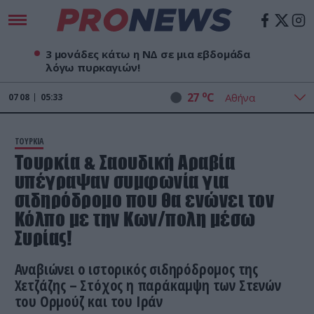
3 μονάδες κάτω η ΝΔ σε μια εβδομάδα
λόγω πυρκαγιών!
o
27
C
07
08
05:33
ΤΟΥΡΚΙΑ
Τουρκία & Σαουδική Αραβία
υπέγραψαν συμφωνία για
σιδηρόδρομο που θα ενώνει τον
Κόλπο με την Κων/πολη μέσω
Συρίας!
Αναβιώνει ο ιστορικός σιδηρόδρομος της
Χετζάζης – Στόχος η παράκαμψη των Στενών
του Ορμούζ και του Ιράν