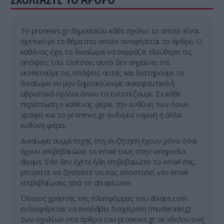
Tο pronews.gr δημοσιεύει κάθε σχόλιο το οποίο είναι
σχετικό με το θέμα στο οποίο αναφέρεται το άρθρο. Ο
καθένας έχει το δικαίωμα να εκφράζει ελεύθερα τις
απόψεις του. Ωστόσο, αυτό δεν σημαίνει ότι
υιοθετούμε τις απόψεις αυτές και διατηρούμε το
δικαίωμα να μην δημοσιεύουμε συκοφαντικά ή
υβριστικά σχόλια όπου τα εντοπίζουμε. Σε κάθε
περίπτωση ο καθένας φέρει την ευθύνη των όσων
γράφει και το pronews.gr ουδεμία νομική ή άλλα
ευθύνη φέρει.
Δικαίωμα συμμετοχής στη συζήτηση έχουν μόνο όσοι
έχουν επιβεβαιώσει το email τους στην υπηρεσία
disqus. Εάν δεν έχετε ήδη επιβεβαιώσει το email σας,
μπορείτε να ζητήσετε να σας αποσταλεί νέο email
επιβεβαίωσης από το disqus.com
Όποιος χρήστης της πλατφόρμας του disqus.com
ενδιαφέρεται να αναλάβει διαχείριση (moderating)
των σχολίων στα άρθρα του pronews.gr σε εθελοντική