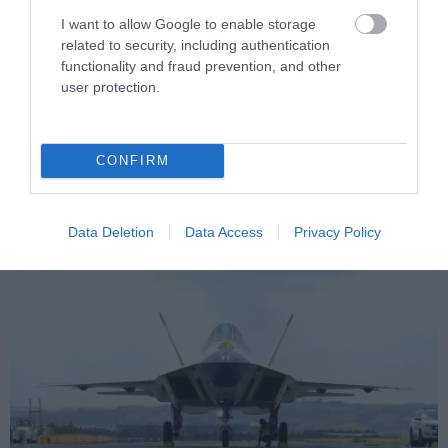
I want to allow Google to enable storage
related to security, including authentication
functionality and fraud prevention, and other
PRONEWS.GR /
ΤΟΥΡΚΙΑ
user protection.
Η Τουρκία και το Ιράκ υπέγραψαν
συμφωνία για τον αγωγό πετρελαίου –
Μεταφορά έως 750.000 βαρέλια
CONFIRM
ημερησίως
Data Deletion
Data Access
Privacy Policy
01.08.2026 | 16:05