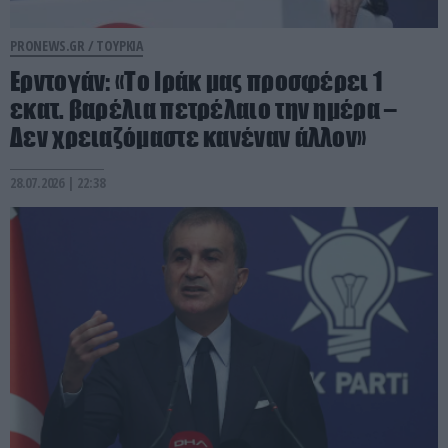
PRONEWS.GR /
ΤΟΥΡΚΙΑ
Ερντογάν: «Το Ιράκ μας προσφέρει 1
εκατ. βαρέλια πετρέλαιο την ημέρα –
Δεν χρειαζόμαστε κανέναν άλλον»
28.07.2026 | 22:38