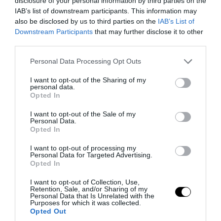
disclosure of your personal information by third parties on the
IAB’s list of downstream participants. This information may
also be disclosed by us to third parties on the
IAB’s List of
Downstream Participants
that may further disclose it to other
third parties.
Please note that this website/app uses one or more Google
Personal Data Processing Opt Outs
PRONEWS.GR /
ΤΟΥΡΚΙΑ
services and may gather and store information including but
Ξεκίνησε η κατασκευή των νέων
not limited to your visit or usage behaviour. You may click to
I want to opt-out of the Sharing of my
personal data.
τουρκικών Eurofighter – Θα
grant or deny consent to Google and its third-party tags to
Opted In
use your data for below specified purposes in below Google
συνοδεύονται από Meteor
consent section.
I want to opt-out of the Sale of my
Personal Data.
02.08.2026 | 15:17
Opted In
I want to opt-out of processing my
Personal Data for Targeted Advertising.
Opted In
I want to opt-out of Collection, Use,
Retention, Sale, and/or Sharing of my
Personal Data that Is Unrelated with the
Purposes for which it was collected.
Opted Out