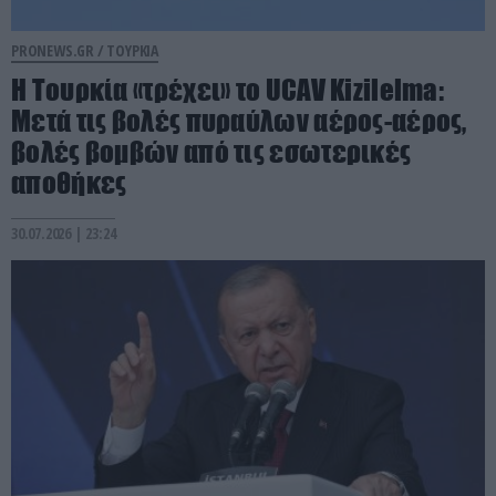
PRONEWS.GR /
ΤΟΥΡΚΙΑ
Η Τουρκία «τρέχει» το UCAV Kizilelma:
Μετά τις βολές πυραύλων αέρος-αέρος,
βολές βομβών από τις εσωτερικές
αποθήκες
30.07.2026 | 23:24