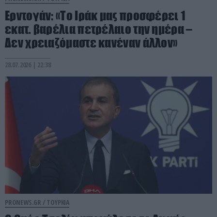
Ερντογάν: «Το Ιράκ μας προσφέρει 1
εκατ. βαρέλια πετρέλαιο την ημέρα –
Δεν χρειαζόμαστε κανέναν άλλον»
28.07.2026 | 22:38
PRONEWS.GR /
ΤΟΥΡΚΙΑ