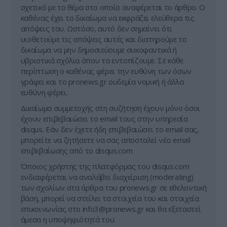
σχετικό με το θέμα στο οποίο αναφέρεται το άρθρο. Ο
καθένας έχει το δικαίωμα να εκφράζει ελεύθερα τις
απόψεις του. Ωστόσο, αυτό δεν σημαίνει ότι
υιοθετούμε τις απόψεις αυτές και διατηρούμε το
δικαίωμα να μην δημοσιεύουμε συκοφαντικά ή
υβριστικά σχόλια όπου τα εντοπίζουμε. Σε κάθε
περίπτωση ο καθένας φέρει την ευθύνη των όσων
γράφει και το pronews.gr ουδεμία νομική ή άλλα
ευθύνη φέρει.
Δικαίωμα συμμετοχής στη συζήτηση έχουν μόνο όσοι
έχουν επιβεβαιώσει το email τους στην υπηρεσία
disqus. Εάν δεν έχετε ήδη επιβεβαιώσει το email σας,
μπορείτε να ζητήσετε να σας αποσταλεί νέο email
επιβεβαίωσης από το disqus.com
Όποιος χρήστης της πλατφόρμας του disqus.com
ενδιαφέρεται να αναλάβει διαχείριση (moderating)
των σχολίων στα άρθρα του pronews.gr σε εθελοντική
βάση, μπορεί να στείλει τα στοιχεία του και στοιχεία
επικοινωνίας στο
info3@pronews.gr
και θα εξεταστεί
άμεσα η υποψηφιότητά του.