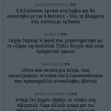
ΕΝΟΠΛΕΣ ΣΥΓΚΡΟΥΣΕΙΣ
19:59
Ο Β.Ζελέσνσκι έφτασε στη Σερβία και θα
συναντηθεί με τον Α.Βούτσιτς – Όλα τα βλέμματα
στις σχέσεις με τη Ρωσία
ΚΟΣΜΟΣ
19:50
Σαχάρ Ταμπάρ: Η Ιρανή που χαρακτηρίστηκε ως
το «ζόμπι της Αντζελίνα Τζολί» δείχνει πώς είναι
πραγματικά (φωτο)
ΠΑΡΑΣΚΗΝΙΟ
19:50
«Όταν σου πετάνε μια πέτρα, τους
καταστρέφεις»: Η ατάκα του Δ.Γιαννακόπουλου
που προαναγγέλλει αποκαλύψεις (βίντεο)
ΔΙΕΘΝΕΣ ΠΟΔΟΣΦΑΙΡΟ
19:42
H Παρί Σεν Ζερμέν «βγάζει το «λάδι» στη
Λίβερπουλ: Τώρα άλλαξε γνώμη για τον
Μπαρκολά και αύξησε ραγδαία την τιμή