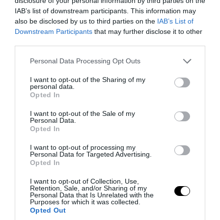
disclosure of your personal information by third parties on the
IAB’s list of downstream participants. This information may
also be disclosed by us to third parties on the
IAB’s List of
Downstream Participants
that may further disclose it to other
PRONEWS.GR /
ΤΟΥΡΚΙΑ
third parties.
Η Άγκυρα χρησιμοποιεί το Ισραήλ για να
Please note that this website/app uses one or more Google
Personal Data Processing Opt Outs
απειλεί πάλι την Κύπρο:
services and may gather and store information including but
«Παρακολουθούμε στενά τις κινήσεις
not limited to your visit or usage behaviour. You may click to
I want to opt-out of the Sharing of my
personal data.
grant or deny consent to Google and its third-party tags to
του Ισραήλ»
Opted In
use your data for below specified purposes in below Google
consent section.
I want to opt-out of the Sale of my
02.08.2026 | 18:58
Personal Data.
Opted In
I want to opt-out of processing my
Personal Data for Targeted Advertising.
Opted In
I want to opt-out of Collection, Use,
Retention, Sale, and/or Sharing of my
Personal Data that Is Unrelated with the
Purposes for which it was collected.
Opted Out