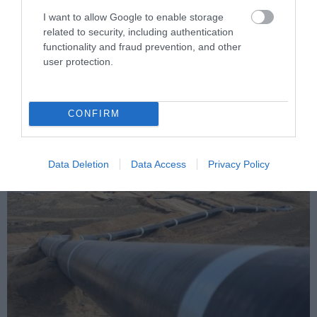
I want to allow Google to enable storage
related to security, including authentication
PRONEWS.GR /
ΤΟΥΡΚΙΑ
functionality and fraud prevention, and other
Τουρκάλα τραγουδίστρια βγήκε στην
user protection.
σκηνή με αποκαλυπτικό φόρεμα και…
ξεχνώντας να φορέσει εσώρουχο!
CONFIRM
01.08.2026 | 23:20
Data Deletion
Data Access
Privacy Policy