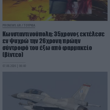
PRONEWS.GR /
ΤΟΥΡΚΙΑ
Κωνσταντινούπολη: 35χρονος εκτέλεσε
εν ψυχρώ την 26χρονη πρώην
σύντροφό του έξω από φαρμακείο
(βίντεο)
07.08.2026 | 06:40