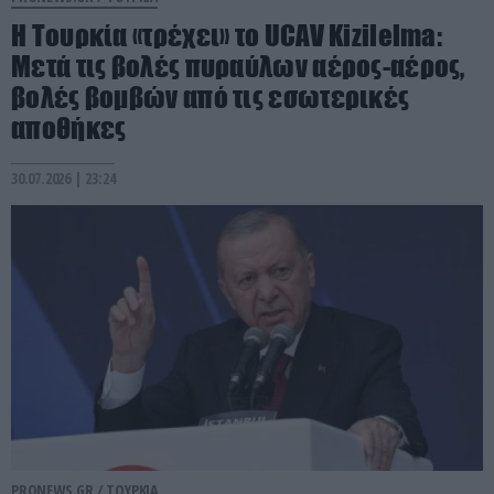
Η Τουρκία «τρέχει» το UCAV Kizilelma:
Μετά τις βολές πυραύλων αέρος-αέρος,
βολές βομβών από τις εσωτερικές
αποθήκες
30.07.2026 | 23:24
PRONEWS.GR /
ΤΟΥΡΚΙΑ