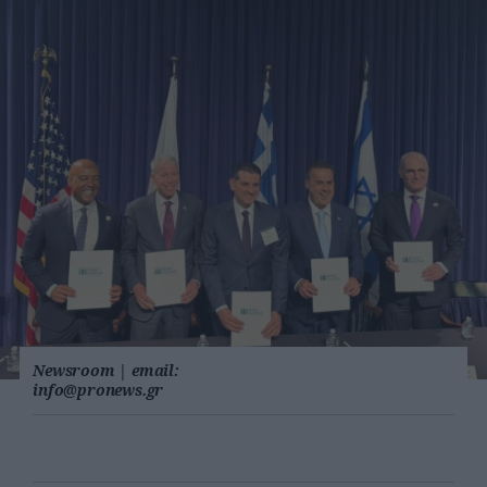
Newsroom
|
email:
info@pronews.gr