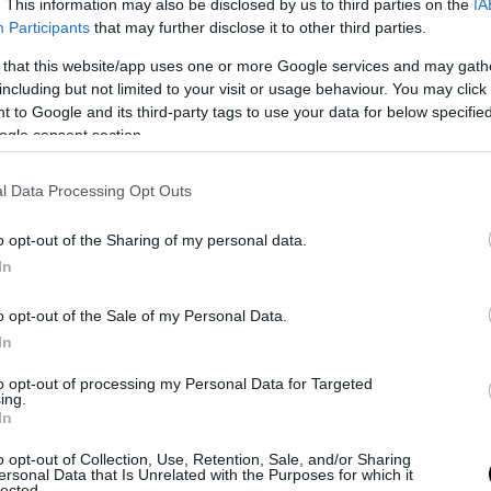
. This information may also be disclosed by us to third parties on the
IA
Participants
that may further disclose it to other third parties.
 that this website/app uses one or more Google services and may gath
including but not limited to your visit or usage behaviour. You may click 
 to Google and its third-party tags to use your data for below specifi
ogle consent section.
l Data Processing Opt Outs
o opt-out of the Sharing of my personal data.
In
ε αυτή τη δημοσίευση στο Instagram.
o opt-out of the Sale of my Personal Data.
In
to opt-out of processing my Personal Data for Targeted
ing.
In
o opt-out of Collection, Use, Retention, Sale, and/or Sharing
ersonal Data that Is Unrelated with the Purposes for which it
lected.