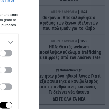
B’s List of
ΔΙΕΘΝΗΣ ΑΣΦΑΛΕΙΑ
14:25
er and store
Ουκρανία: Αποκαλύφθηκε ο
to grant or
αριθμός των ξένων εθελοντών
ed purposes
που πολεμούν για το Κίεβο
ΔΙΕΘΝΗΣ ΑΣΦΑΛΕΙΑ
14:20
ΗΠΑ: Θεατές webcam
αποκάλυψαν κύκλωμα trafficking
με επιρροές από τον Andrew Tate
ygeiamasnews.gr
Δεν ήταν μόνο ηθικοί λόγοι: Γιατί
εξαφανίστηκε ο κανιβαλισμός
από τις ανθρώπινες κοινωνίες –
Τι δείχνει νέα έρευνα
ΔΕΙΤΕ ΟΛΑ ΤΑ ΝΕΑ
ΠΡΟΣΩΠΑ
14:15