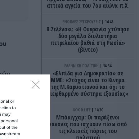
αττικά αγγεία του 7ου αιώνα π.Χ.
ΕΝΟΠΛΕΣ ΣΥΓΚΡΟΥΣΕΙΣ
14:43
Β.Ζελένσκι: «Η Ουκρανία χτύπησε
δύο μεγάλα διυλιστήρια
πετρελαίου βαθιά στη Ρωσία»
ου
(βίντεο)
ΕΛΛΗΝΙΚΗ ΠΟΛΙΤΙΚΗ
14:34
«Ελπίδα για Δημοκρατία» σε
κών
ΜΜΕ: «Στόχος είναι το Κίνημα
τέφερε
της Μ.Καρυστιανού και όχι το
διεφθαρμένο σύστημα εξουσίας»
sonal or
ection to
GOOD LIFE
14:30
ou may
Μπάκιγχαμ: Οι παράξενοι
 personal
κανόνες που ισχύουν πίσω από
out of the
τις κλειστές πόρτες του
 downstream
παλατιού