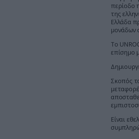
περίοδο π
της ελλην
Ελλάδα π
μονάδων σ
Το UNROCA
επίσημο 
Δημιουργ
Σκοπός το
μεταφορέ
αποσταθε
εμπιστοσ
Είναι εθε
συμπληρώ