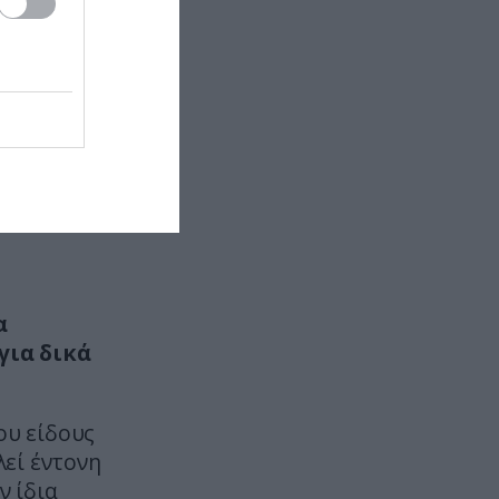
ένιωσαν την παρουσία κάποιου
tional
GOOD LIFE
14:00
opelled
Γιατί οι περισσότεροι άνθρωποι
1 105mm
είναι δεξιόχειρες – Οι παράγοντες
t.
που το εξηγούν
CELEBRITIES
13:58
Κατερίνα Γερονικολού: Ποζάρει με
μαύρο μπικίνι στη Λευκάδα και
«αναστατώνει» με τις αναλογίες
της (φώτο)
α
για δικά
ΤΕΧΝΟΛΟΓΙΑ
13:57
Γιατί δεν βλέπουν όλοι τις ίδιες
αναρτήσεις στα social media;
ου είδους
εί έντονη
ΠΡΟΣΩΠΑ
13:52
 ίδια
«Έφυγε» από τη ζωή σε ηλικία 86