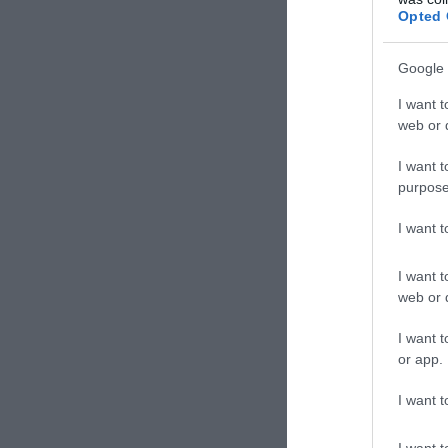
Opted 
Google 
I want t
web or d
Συγκεκρι
I want t
66 αυτοκ
purpose
I want 
68 ρυμο
56 ρυμο
I want t
web or d
Πρόκειτα
I want t
απο αυτά 
or app.
οποία απ
I want t
Οι Ουκραν
I want t