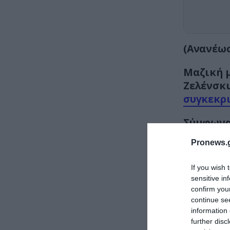
(Ανανέωσ
Μαζική μ
Ζελένσκ
συγκεκρι
Σύμφωνα
Όπλων το
Pronews.g
συνολικά
If you wish 
sensitive in
confirm you
continue se
information 
further disc