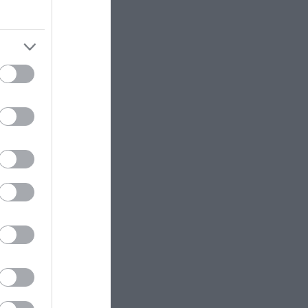
Το τελευταίο ζεϊμπέκικο πριν
φύγει: Η μέρα που ο Μητροπάνος
χόρεψε τη «Ρόζα» και η ιστορία
έγινε σιωπή
ΕΛΛΗΝΙΚΟ ΠΟΔΟΣΦΑΙΡΟ
14:12
ΠΑΟΚ: Επίσημη η επιστροφή του
Δ.Γιαννούλη με φοβερό βίντεο –
«Δημήτρη, ζακέτα να πάρεις»
ΕΣΩΤΕΡΙΚΗ ΑΣΦΑΛΕΙΑ
14:05
Προφυλακιστέος ο 26χρονος
Αφγανός για τη δολοφονία της
38χρονης Βρετανίδας
σσότερα
και τα
X-FILES
14:02
Πάνω από 6 στους 10 ανθρώπους
έχουν βιώσει ανεξήγητες
αίνει ότι
εμπειρίες: «Άκουσαν» φωνές ή