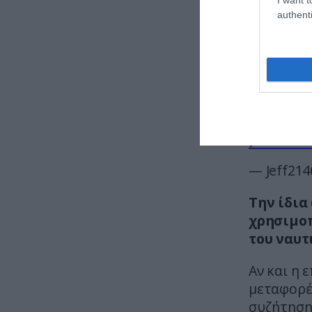
η δικαιολ
authenti
🇬🇷🇨🇿 
Arms repo
Howitzer
Towed How
Previously
pic.twit
— Jeff214
Την ίδια
χρησιμοπ
του ναυτ
Αν και η 
μεταφορέ
συζήτηση