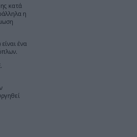
ετών ο θρυλικός Ιταλός
της κατά
τραγουδοποιός Φραντσέσκο
ράλληλα η
Γκουτσίνι
άμωση
ΠΟΛΙΤΙΚΗ ΠΡΟΣΤΑΣΙΑ
13:49
Αγρίνιο: Φωτιά στην περιοχή της
 είναι ένα
Μεγάλης Χώρας – Επιχειρούν και
όπλων.
εναέρια μέσα
.
ΙΣΤΟΡΙΑ
13:45
Μια «σικέ» πριγκίπισσα που
κορόιδεψε ένα ολόκληρο χωριό!
ν
υργηθεί
ΕΣΩΤΕΡΙΚΗ ΑΣΦΑΛΕΙΑ
13:45
Μυστράς: Από παθολογικά αίτια
ο θάνατος του 90χρονου που
ο
βρέθηκε σε καταψύκτη
ξενοδοχείου