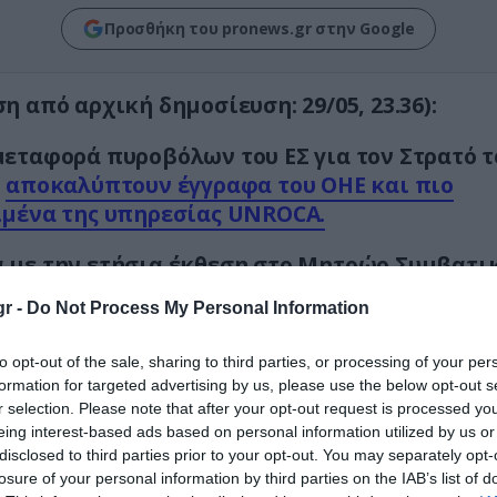
Προσθήκη του pronews.gr στην Google
η από αρχική δημοσίευση: 29/05, 23.36):
εταφορά πυροβόλων του ΕΣ για τον Στρατό τ
ι
αποκαλύπτουν έγγραφα του ΟΗΕ και πιο
μένα της υπηρεσίας UNROCA.
 με την ετήσια έκθεση στο Μητρώο Συμβατι
υ ΟΗΕ (UNROCA) για το 2025, η χώρα μας με
r -
Do Not Process My Personal Information
 190 πυροβόλα στην Τσεχία.
to opt-out of the sale, sharing to third parties, or processing of your per
formation for targeted advertising by us, please use the below opt-out s
r selection. Please note that after your opt-out request is processed y
eing interest-based ads based on personal information utilized by us or
disclosed to third parties prior to your opt-out. You may separately opt-
losure of your personal information by third parties on the IAB’s list of