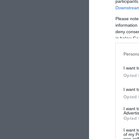
participants
Downstream 
Please note
information 
deny consent
in below Go
Persona
I want t
Opted 
Δείτ
I want t
Opted 
I want 
Advertis
Opted 
I want t
of my P
was col