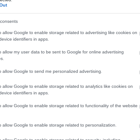
Out
Η δημοσίευση κοινοποιήθηκε από το χρήστη pronews.gr (@pronews.gr)
consents
o allow Google to enable storage related to advertising like cookies on
evice identifiers in apps.
μένα παραδόθηκαν:
o allow my user data to be sent to Google for online advertising
ινούμενα πυροβόλα M110A2 (203mm)
s.
to allow Google to send me personalized advertising.
υλκούμενα πυροβόλα M114 (155mm)
υλκούμενα πυροβόλα M101 (105mm)
o allow Google to enable storage related to analytics like cookies on
evice identifiers in apps.
ι μεν για παλαιά συστήματα πλην όμως τα περι
o allow Google to enable storage related to functionality of the website
υπηρετούσαν σε νησιά του ανατολικού Αιγαίου 
οσύρονται χωρίς αντικατάσταση.
o allow Google to enable storage related to personalization.
οί τα βρίσκουν ιδιαίτερα χρήσιμα, κάτι που σημ
o allow Google to enable storage related to security, including