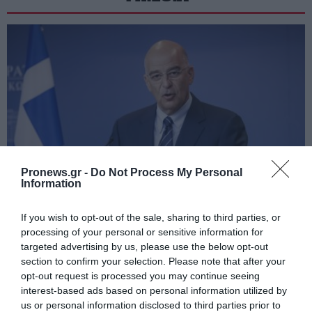
Pronews.gr -
Do Not Process My Personal
Information
PRONEWS.GR /
ΥΠ.ΕΘ.Α
If you wish to opt-out of the sale, sharing to third parties, or
Υπογράφηκε η κοινή υπουργική
processing of your personal or sensitive information for
απόφαση για το επίδομα διοίκησης σε
targeted advertising by us, please use the below opt-out
section to confirm your selection. Please note that after your
στελέχη των Ενόπλων Δυνάμεων
opt-out request is processed you may continue seeing
interest-based ads based on personal information utilized by
31.07.2026 | 09:30
us or personal information disclosed to third parties prior to