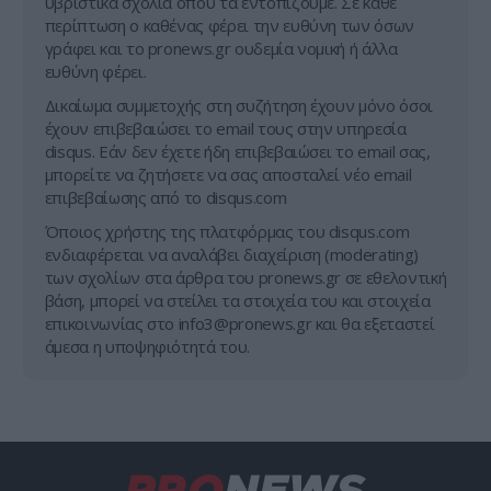
υβριστικά σχόλια όπου τα εντοπίζουμε. Σε κάθε
περίπτωση ο καθένας φέρει την ευθύνη των όσων
γράφει και το pronews.gr ουδεμία νομική ή άλλα
ευθύνη φέρει.
Δικαίωμα συμμετοχής στη συζήτηση έχουν μόνο όσοι
έχουν επιβεβαιώσει το email τους στην υπηρεσία
disqus. Εάν δεν έχετε ήδη επιβεβαιώσει το email σας,
μπορείτε να ζητήσετε να σας αποσταλεί νέο email
επιβεβαίωσης από το disqus.com
Όποιος χρήστης της πλατφόρμας του disqus.com
ενδιαφέρεται να αναλάβει διαχείριση (moderating)
των σχολίων στα άρθρα του pronews.gr σε εθελοντική
βάση, μπορεί να στείλει τα στοιχεία του και στοιχεία
επικοινωνίας στο
info3@pronews.gr
και θα εξεταστεί
άμεσα η υποψηφιότητά του.