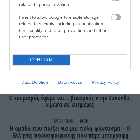
ΔΙΑΔΩΣΤΕ ΤΟ ΑΡΘΡΟ
related to personalization.
I want to allow Google to enable storage
related to security, including authentication
functionality and fraud prevention, and other
user protection.
CONFIRM
ΤΕΛΕΥΤΑΙΕΣ ΕΙΔΗΣΕΙΣ
Data Deletion
Data Access
Privacy Policy
ΚΟΙΝΩΝΙΑ
18:50
Ο τουρισμός έφερε και… βιασμούς στην Ζάκυνθο:
8 μέσα σε 20 ημέρες
ΠΑΡΑΣΚΗΝΙΟ
18:38
Η ομάδα που παίζει για μια πόλη-φάντασμα – Ο
Έλληνας ποδοσφαιριστής που πήρε μεταγραφή