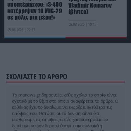
υποπτέραρχου: «S-400
Vladimir Komarov
Το σοκαριστικό βίντεο με μοτοσικλέτα που
κατέρριψαν 10 MiG-29
(βίντεο)
εξαφανίζεται σε δευτερόλεπτα
σε μόλις μια μέρα!»
05.08.2026 | 19:15
05.08.2026 | 22:12
ΣΧΟΛΙΑΣΤΕ ΤΟ ΑΡΘΡΟ
Tο pronews.gr δημοσιεύει κάθε σχόλιο το οποίο είναι
σχετικό με το θέμα στο οποίο αναφέρεται το άρθρο. Ο
καθένας έχει το δικαίωμα να εκφράζει ελεύθερα τις
απόψεις του. Ωστόσο, αυτό δεν σημαίνει ότι
υιοθετούμε τις απόψεις αυτές και διατηρούμε το
δικαίωμα να μην δημοσιεύουμε συκοφαντικά ή