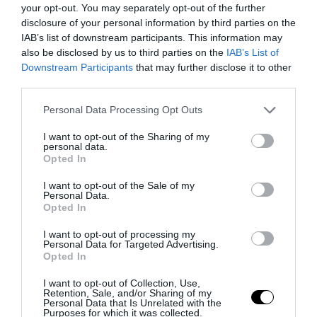
your opt-out. You may separately opt-out of the further
disclosure of your personal information by third parties on the
IAB’s list of downstream participants. This information may
also be disclosed by us to third parties on the
IAB’s List of
Downstream Participants
that may further disclose it to other
third parties.
Please note that this website/app uses one or more Google
Personal Data Processing Opt Outs
services and may gather and store information including but
not limited to your visit or usage behaviour. You may click to
I want to opt-out of the Sharing of my
personal data.
grant or deny consent to Google and its third-party tags to
Opted In
use your data for below specified purposes in below Google
consent section.
I want to opt-out of the Sale of my
PRONEWS.GR /
ΥΠ.ΕΘ.Α
Personal Data.
Opted In
Την βαθύτατη θλίψη για τους δύο
πυροσβέστες που έχασαν τη ζωή τους εν
I want to opt-out of processing my
Personal Data for Targeted Advertising.
ώρα καθήκοντος εξέφρασε ο Ν.Δένδιας
Opted In
I want to opt-out of Collection, Use,
29.07.2026 | 18:25
Retention, Sale, and/or Sharing of my
Personal Data that Is Unrelated with the
Purposes for which it was collected.