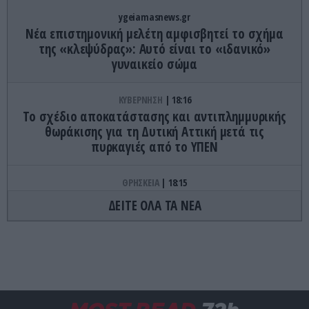
ygeiamasnews.gr
Νέα επιστημονική μελέτη αμφισβητεί το σχήμα
της «κλεψύδρας»: Αυτό είναι το «ιδανικό»
γυναικείο σώμα
ΚΥΒΕΡΝΗΣΗ
18:16
Το σχέδιο αποκατάστασης και αντιπλημμυρικής
θωράκισης για τη Δυτική Αττική μετά τις
πυρκαγιές από το ΥΠΕΝ
ΘΡΗΣΚΕΙΑ
18:15
Άγνωστες προφητείες που συζητούν ακόμη οι
ΔΕΙΤΕ ΟΛΑ ΤΑ ΝΕΑ
πιστοί
ΔΙΕΘΝΗΣ ΑΣΦΑΛΕΙΑ
18:13
Τελεσίγραφο του Ιράν στις χώρες του Κόλπου:
«Σταματήστε τον Τραμπ αλλιώς θα σας
χτυπήσουμε σκληρά»