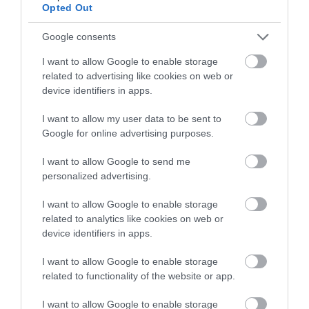
Opted Out
Google consents
I want to allow Google to enable storage
related to advertising like cookies on web or
device identifiers in apps.
I want to allow my user data to be sent to
Google for online advertising purposes.
I want to allow Google to send me
PRONEWS.GR /
ΥΠ.ΕΘ.Α
personalized advertising.
Ευχαριστίες από τον Σαουδάραβα ΥΠΑΜ
I want to allow Google to enable storage
σε Ν.Δένδια για τη συμβολή των
related to analytics like cookies on web or
ελληνικών Patriot στην άμυνα της χώρας
device identifiers in apps.
25.07.2026 | 19:45
I want to allow Google to enable storage
related to functionality of the website or app.
I want to allow Google to enable storage