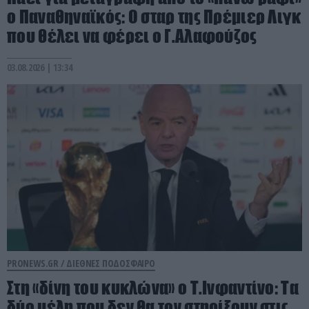
ο Παναθηναϊκός: Ο σταρ της Πρέμιερ Λιγκ
που θέλει να φέρει ο Γ.Αλαφούζος
03.08.2026 | 13:34
PRONEWS.GR /
ΔΙΕΘΝΕΣ ΠΟΔΟΣΦΑΙΡΟ
Στη «δίνη του κυκλώνα» ο Τ.Ινφαντίνο: Τα
δύο μέλη που δεν θα τον στηρίξουν στις