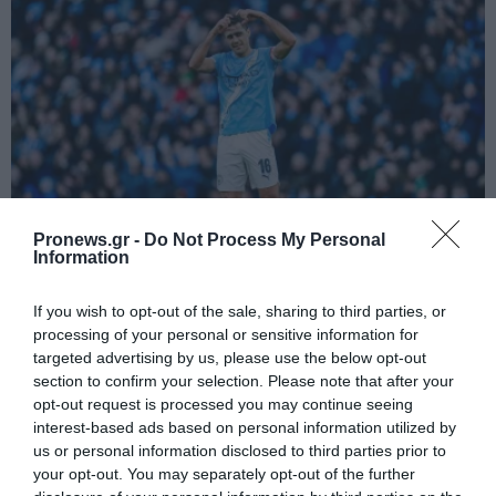
Pronews.gr -
Do Not Process My Personal
Information
PRONEWS.GR /
ΔΙΕΘΝΕΣ ΠΟΔΟΣΦΑΙΡΟ
If you wish to opt-out of the sale, sharing to third parties, or
Ο Ρόντρι «κλείνει» στην Μπαρτσελόνα
processing of your personal or sensitive information for
και η Μαν.Σίτι τα «σκάει» χοντρά για τον
targeted advertising by us, please use the below opt-out
section to confirm your selection. Please note that after your
18χρονο αντικαταστάτη του (φωτο)
opt-out request is processed you may continue seeing
interest-based ads based on personal information utilized by
07.08.2026 | 17:11
us or personal information disclosed to third parties prior to
your opt-out. You may separately opt-out of the further