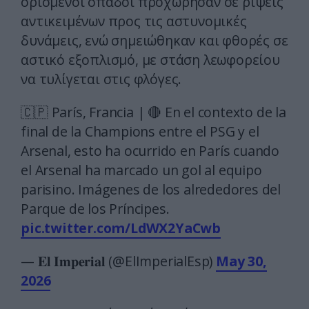
ορισμένοι οπαδοί προχώρησαν σε ρίψεις
αντικειμένων προς τις αστυνομικές
δυνάμεις, ενώ σημειώθηκαν και φθορές σε
αστικό εξοπλισμό, με στάση λεωφορείου
να τυλίγεται στις φλόγες.
🇨🇵 París, Francia | 🔴 En el contexto de la
final de la Champions entre el PSG y el
Arsenal, esto ha ocurrido en París cuando
el Arsenal ha marcado un gol al equipo
parisino. Imágenes de los alrededores del
Parque de los Príncipes.
pic.twitter.com/LdWX2YaCwb
— 𝐄𝐥 𝐈𝐦𝐩𝐞𝐫𝐢𝐚𝐥 (@ElImperialEsp)
May 30,
2026