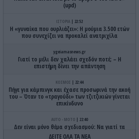
(upd)
ΙΣΤΟΡΙΑ
22:52
Η «γυναίκα που ουρλιάζει»: Η μούμια 3.500 ετών
που συνεχίζει να προκαλεί ανατριχίλα
ygeiamasnews.gr
Γιατί το μέλι δεν χαλάει σχεδόν ποτέ; – Η
επιστήμη δίνει την απάντηση
ΚΟΣΜΟΣ
22:44
Πήγε για κάμπινγκ και έχασε προσωρινά την ακοή
του – Όταν το «τραγούδι» των τζιτζικιών γίνεται
επικίνδυνο
AUTO - MOTO
22:40
Δεν είναι μόνο θέμα σχεδιασμού: Να γιατί τα
πίσω φώτα των αυτοκινήτων έχουν κόκκινο
ΔΕΙΤΕ ΟΛΑ ΤΑ ΝΕΑ