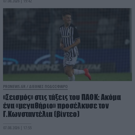
07.08.2026 | 19:42
PRONEWS.GR /
ΔΙΕΘΝΕΣ ΠΟΔΟΣΦΑΙΡΟ
«Σεισμός» στις τάξεις του ΠΑΟΚ: Aκόμα
ένα «μεγαθήριο» προσέλκυσε τον
Γ.Κωνσταντέλια (βίντεο)
07.08.2026 | 17:55