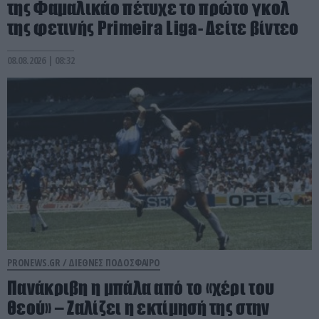
της Φαμαλικάο πέτυχε το πρώτο γκολ
της φετινής Primeira Liga- Δείτε βίντεο
08.08.2026 | 08:32
PRONEWS.GR /
ΔΙΕΘΝΕΣ ΠΟΔΟΣΦΑΙΡΟ
Πανάκριβη η μπάλα από το «χέρι του
θεού» – Ζαλίζει η εκτίμησή της στην