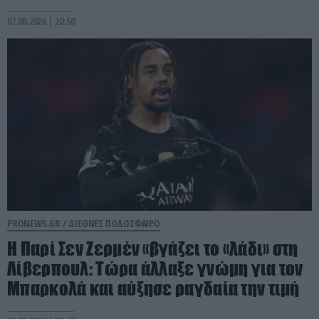
07.08.2026 | 20:50
PRONEWS.GR /
ΔΙΕΘΝΕΣ ΠΟΔΟΣΦΑΙΡΟ
H Παρί Σεν Ζερμέν «βγάζει το «λάδι» στη
Λίβερπουλ: Τώρα άλλαξε γνώμη για τον
Μπαρκολά και αύξησε ραγδαία την τιμή