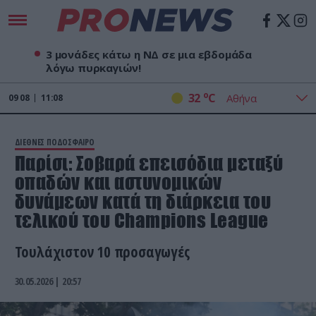
3 μονάδες κάτω η ΝΔ σε μια εβδομάδα
λόγω πυρκαγιών!
o
32
C
09
08
11:08
ΔΙΕΘΝΕΣ ΠΟΔΟΣΦΑΙΡΟ
Παρίσι: Σοβαρά επεισόδια μεταξύ
οπαδών και αστυνομικών
δυνάμεων κατά τη διάρκεια του
τελικού του Champions League
Τουλάχιστον 10 προσαγωγές
30.05.2026 | 20:57