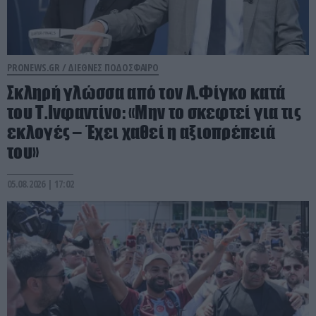
PRONEWS.GR /
ΔΙΕΘΝΕΣ ΠΟΔΟΣΦΑΙΡΟ
Σκληρή γλώσσα από τον Λ.Φίγκο κατά
του Τ.Ινφαντίνο: «Μην το σκεφτεί για τις
εκλογές – Έχει χαθεί η αξιοπρέπειά
του»
05.08.2026 | 17:02