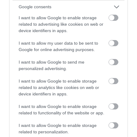
Google consents
I want to allow Google to enable storage
related to advertising like cookies on web or
device identifiers in apps.
I want to allow my user data to be sent to
Google for online advertising purposes.
I want to allow Google to send me
personalized advertising.
PRONEWS.GR /
ΔΙΕΘΝΕΣ ΠΟΔΟΣΦΑΙΡΟ
Ο παικταράς της Μάντσεστερ Σίτι που
I want to allow Google to enable storage
related to analytics like cookies on web or
«παρατάει» τη Ρεάλ και είναι έτοιμος να
device identifiers in apps.
υπογράψει με τη Μπαρτσελόνα
I want to allow Google to enable storage
06.08.2026 | 17:34
related to functionality of the website or app.
I want to allow Google to enable storage
related to personalization.