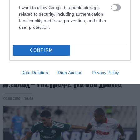
I want to allow Google to enable storage
related to security, including authentication
functionality and fraud prevention, and other
user protection.
CONFIRM
PRONEWS.GR /
ΔΙΕΘΝΕΣ ΠΟΔΟΣΦΑΙΡΟ
Data Deletion
Data Access
Privacy Policy
Επίσημη η «βόμβα» της Τράμπζονσπορ με
Μ.Σαλάχ – Υπέγραψε για δύο χρόνια
06.08.2026 | 16:46