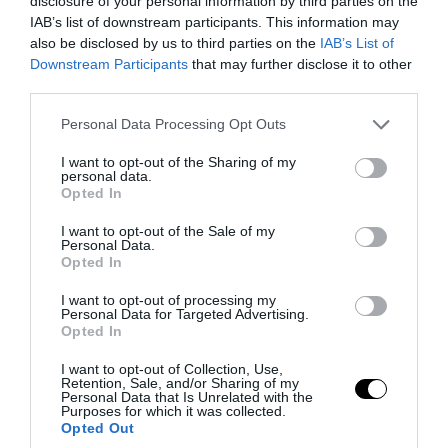
disclosure of your personal information by third parties on the
IAB’s list of downstream participants. This information may
also be disclosed by us to third parties on the
IAB’s List of
Downstream Participants
that may further disclose it to other
third parties.
Please note that this website/app uses one or more Google
Personal Data Processing Opt Outs
services and may gather and store information including but
not limited to your visit or usage behaviour. You may click to
I want to opt-out of the Sharing of my
personal data.
grant or deny consent to Google and its third-party tags to
Opted In
use your data for below specified purposes in below Google
consent section.
I want to opt-out of the Sale of my
PRONEWS.GR /
ΔΙΕΘΝΕΣ ΠΟΔΟΣΦΑΙΡΟ
Personal Data.
Από το κακό στο χειρότερο ο Ι.Τόνεϊ:
Opted In
Έριξε κουτουλιά σε θαμώνα μπαρ που
I want to opt-out of processing my
Personal Data for Targeted Advertising.
του ζήτησε να βγάλουν μαζί
Opted In
φωτογραφία
I want to opt-out of Collection, Use,
Retention, Sale, and/or Sharing of my
07.08.2026 | 16:21
Personal Data that Is Unrelated with the
Purposes for which it was collected.
Opted Out