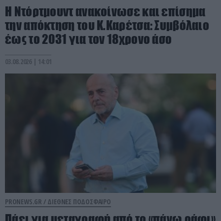
Η Ντόρτμουντ ανακοίνωσε και επίσημα
την απόκτηση του Κ.Καρέτσα: Συμβόλαιο
έως το 2031 για τον 18χρονο άσο
03.08.2026 | 14:01
PRONEWS.GR /
ΔΙΕΘΝΕΣ ΠΟΔΟΣΦΑΙΡΟ
Πάει για μεταγραφή από το «πάνω ράφι»