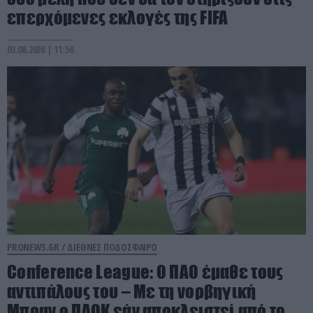
επερχόμενες εκλογές της FIFA
03.08.2026 | 11:56
PRONEWS.GR /
ΔΙΕΘΝΕΣ ΠΟΔΟΣΦΑΙΡΟ
Conference League: Ο ΠΑΟ έμαθε τους
αντιπάλους του – Με τη νορβηγική
Μπραν ο ΠΑΟΚ εάν αποκλειστεί από το