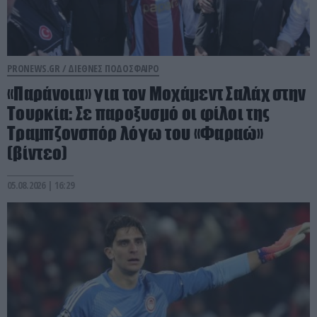
PRONEWS.GR /
ΔΙΕΘΝΕΣ ΠΟΔΟΣΦΑΙΡΟ
«Παράνοια» για τον Μοχάμεντ Σαλάχ στην
Τουρκία: Σε παροξυσμό οι φίλοι της
Τραμπζονσπόρ λόγω του «Φαραώ»
(βίντεο)
05.08.2026 | 16:29