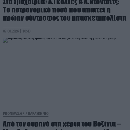
Στα «μαχαίρια» Α.Γκολτές & Λ.Ντόντσιτς:
Το αστρονομικό ποσό που απαιτεί η
πρώην σύντροφος του μπασκετμπολίστα
07.08.2026 | 10:43
PRONEWS.GR /
ΠΑΡΑΣΚΗΝΙΟ
Από τον ουρανό στα χέρια του Βοζίνια –