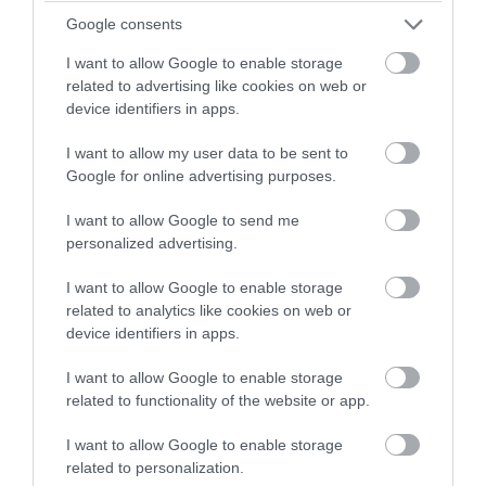
Google consents
I want to allow Google to enable storage
related to advertising like cookies on web or
device identifiers in apps.
PRONEWS.GR /
ΠΑΡΑΣΚΗΝΙΟ
«Θα τον ανατινάξω με τέσσερις βόμβες» –
I want to allow my user data to be sent to
Google for online advertising purposes.
Αποκαλύψεις του FBI για απειλές
θανάτου κατά του Λιονέλ Μέσι στο
I want to allow Google to send me
Μουντιάλ
personalized advertising.
I want to allow Google to enable storage
07.08.2026 | 16:42
related to analytics like cookies on web or
device identifiers in apps.
I want to allow Google to enable storage
related to functionality of the website or app.
I want to allow Google to enable storage
related to personalization.