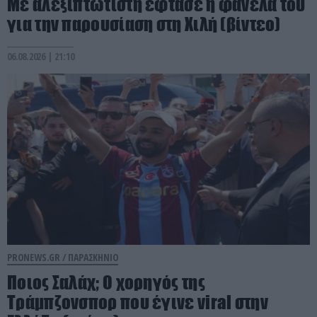
Με αλεξιπτωτιστή έφτασε η φανέλα του
για την παρουσίαση στη Χιλή (βίντεο)
06.08.2026 | 21:10
PRONEWS.GR /
ΠΑΡΑΣΚΗΝΙΟ
Ποιος Σαλάχ; Ο χορηγός της
Τράμπζονσπορ που έγινε viral στην