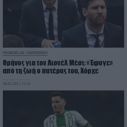
PRONEWS.GR /
ΠΑΡΑΣΚΗΝΙΟ
Θρήνος για τον Λιονέλ Μέσι: «Έφυγε»
από τη ζωή ο πατέρας του, Χόρχε
08.08.2026 | 15:24