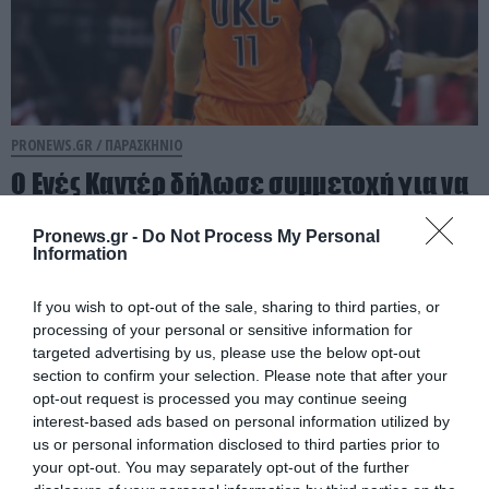
PRONEWS.GR /
ΠΑΡΑΣΚΗΝΙΟ
Ο Ενές Καντέρ δήλωσε συμμετοχή για να
αγωνιστεί στο γυναικείο NBA και
Pronews.gr -
Do Not Process My Personal
προκάλεσε αντιδράσεις (φώτο)
Information
07.08.2026 | 22:10
If you wish to opt-out of the sale, sharing to third parties, or
processing of your personal or sensitive information for
targeted advertising by us, please use the below opt-out
section to confirm your selection. Please note that after your
opt-out request is processed you may continue seeing
interest-based ads based on personal information utilized by
us or personal information disclosed to third parties prior to
your opt-out. You may separately opt-out of the further