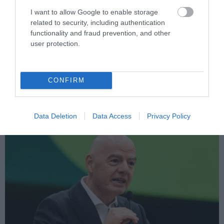
I want to allow Google to enable storage
related to security, including authentication
functionality and fraud prevention, and other
user protection.
PRONEWS.GR /
ΠΑΡΑΣΚΗΝΙΟ
Νέα στοιχεία για τον θάνατο του
CONFIRM
Ν.Μαραντόνα: ««Δεν θέλω τίποτα –
Τελείωσε»
Data Deletion
Data Access
Privacy Policy
07.08.2026 | 16:19