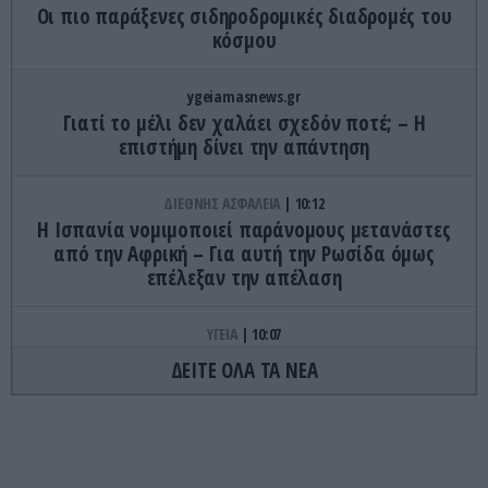
Οι πιο παράξενες σιδηροδρομικές διαδρομές του
κόσμου
ygeiamasnews.gr
Γιατί το μέλι δεν χαλάει σχεδόν ποτέ; – Η
επιστήμη δίνει την απάντηση
ΔΙΕΘΝΗΣ ΑΣΦΑΛΕΙΑ
10:12
Η Ισπανία νομιμοποιεί παράνομους μετανάστες
από την Αφρική – Για αυτή την Ρωσίδα όμως
επέλεξαν την απέλαση
ΥΓΕΙΑ
10:07
Αυτά τα τρόφιμα δεν πρέπει να μπαίνουν στο
ΔΕΙΤΕ ΟΛΑ ΤΑ ΝΕΑ
ψυγείο – Ποια είναι η σωστή αποθήκευση
AUTO - MOTO
09:57
Νέο ψηφιακό σύστημα για τις πινακίδες