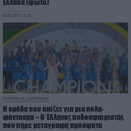
Ελλάδα (φώτο)
06.08.2026 | 20:08
PRONEWS.GR /
ΠΑΡΑΣΚΗΝΙΟ
Η ομάδα που παίζει για μια πόλη-
φάντασμα – Ο Έλληνας ποδοσφαιριστής
που πήρε μεταγραφή πρόσφατα