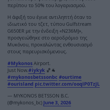
περίπου το 50% του λογαριασμού.
Η άφιξή του έγινε αντιληπτή όταν το
ιδιωτικό του τζετ, τύπου Gulfstream
G650ER με την ένδειξη «N236MJ»,
προσγειώθηκε στο αεροδρόμιο της
Μυκόνου, προκαλώντας ενθουσιασμό
στους παρευρισκόμενους.
#Mykonos
Airport.
Just Now.
#iykyk
🏀🐐
#mykonosbetssonbc
#ourtime
#ourisland
pic.twitter.com/ooqIP0TzJL
— MYKONOS BETSSON B.C.
(@mykonos_bc)
June 3, 2026