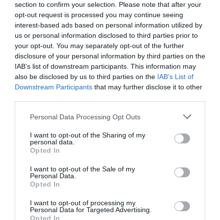
section to confirm your selection. Please note that after your
opt-out request is processed you may continue seeing
interest-based ads based on personal information utilized by
us or personal information disclosed to third parties prior to
your opt-out. You may separately opt-out of the further
disclosure of your personal information by third parties on the
IAB’s list of downstream participants. This information may
also be disclosed by us to third parties on the
IAB’s List of
Downstream Participants
that may further disclose it to other
third parties.
Please note that this website/app uses one or more Google
Personal Data Processing Opt Outs
services and may gather and store information including but
PRONEWS.GR /
ΚΥΒΕΡΝΗΣΗ
not limited to your visit or usage behaviour. You may click to
I want to opt-out of the Sharing of my
personal data.
Κ.Μητσοτάκης: «Βαθιά θλίψη για τους
grant or deny consent to Google and its third-party tags to
Opted In
use your data for below specified purposes in below Google
πυροσβέστες που χάθηκαν – Δύσκολες
consent section.
I want to opt-out of the Sale of my
ημέρες μπροστά μας με τις φωτιές»
Personal Data.
Opted In
30.07.2026 | 11:39
I want to opt-out of processing my
Personal Data for Targeted Advertising.
Opted In