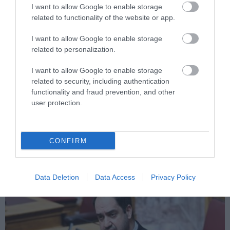
I want to allow Google to enable storage
related to functionality of the website or app.
I want to allow Google to enable storage
related to personalization.
I want to allow Google to enable storage
related to security, including authentication
functionality and fraud prevention, and other
user protection.
PRONEWS.GR /
ΚΥΒΕΡΝΗΣΗ
Στο Υπουργικό Συμβούλιο αύριο Πέμπτη
θα συσταθεί επιτροπή για την πυρηνική
CONFIRM
ενέργεια
Data Deletion
Data Access
Privacy Policy
29.07.2026 | 19:38