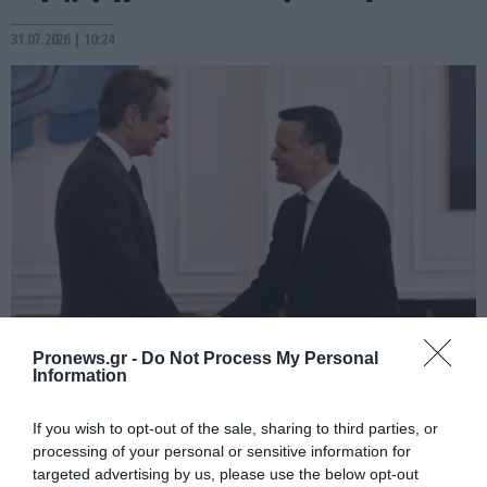
31.07.2026 | 10:24
PRONEWS.GR /
ΚΥΒΕΡΝΗΣΗ
Pronews.gr -
Do Not Process My Personal
Information
Συνάντηση Κ.Μητσοτάκη – Χ.Δούκα την
Παρασκευή στο Μέγαρο Μαξίμου
If you wish to opt-out of the sale, sharing to third parties, or
processing of your personal or sensitive information for
30.07.2026 | 23:36
targeted advertising by us, please use the below opt-out