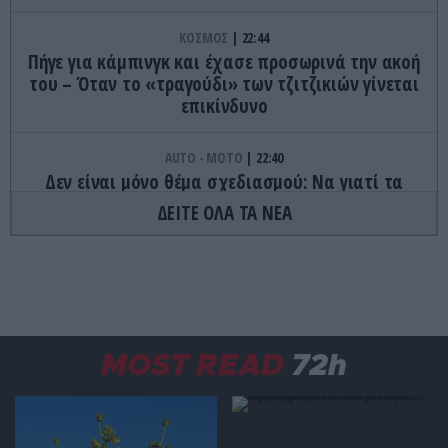
ΚΟΣΜΟΣ
22:44
Πήγε για κάμπινγκ και έχασε προσωρινά την ακοή
του – Όταν το «τραγούδι» των τζιτζικιών γίνεται
επικίνδυνο
AUTO - MOTO
22:40
Δεν είναι μόνο θέμα σχεδιασμού: Να γιατί τα
πίσω φώτα των αυτοκινήτων έχουν κόκκινο
ΔΕΙΤΕ ΟΛΑ ΤΑ ΝΕΑ
χρώμα
ΦΑΓΗΤΟ
22:32
Τα γλυκά της Τήνου που κρύβουν ιστορίες αιώνων
και κρατούν ζωντανή την παράδοση
MOST READ
72h
ΔΙΑΤΡΟΦΗ
22:27
Το φρούτο που μπορεί να «ξεγελάσει» τη γλώσσα
και να κάνει τα ξινά… γλυκά