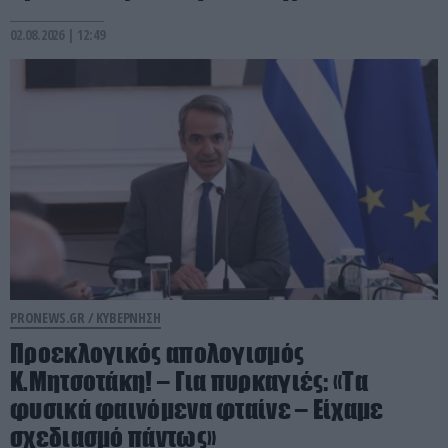
02.08.2026 | 12:49
PRONEWS.GR /
ΚΥΒΕΡΝΗΣΗ
Προεκλογικός απολογισμός
Κ.Μητσοτάκη! – Για πυρκαγιές: «Τα
φυσικά φαινόμενα φταίνε – Είχαμε
σχεδιασμό πάντως»