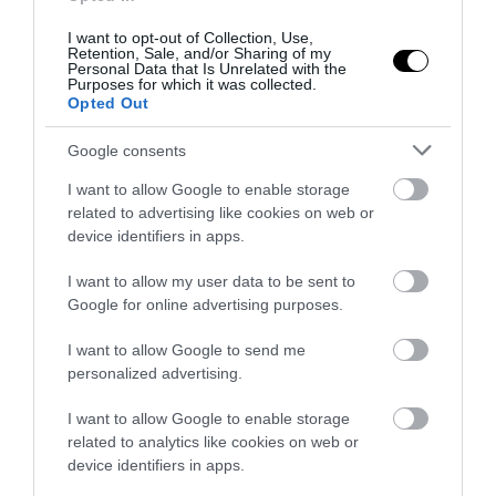
I want to opt-out of Collection, Use,
Retention, Sale, and/or Sharing of my
Personal Data that Is Unrelated with the
Purposes for which it was collected.
Opted Out
Google consents
I want to allow Google to enable storage
related to advertising like cookies on web or
device identifiers in apps.
PRONEWS.GR /
ΚΥΒΕΡΝΗΣΗ
I want to allow my user data to be sent to
Συλλυπητήρια Κ.Μητσοτάκη για τον
Google for online advertising purposes.
θάνατο των τριών πυροσβεστών σε
I want to allow Google to send me
Ρέθυμνο και Γύθειο
personalized advertising.
29.07.2026 | 21:42
I want to allow Google to enable storage
related to analytics like cookies on web or
device identifiers in apps.