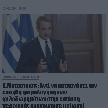
02.08.2026 | 10:30
PRONEWS.GR /
ΚΥΒΕΡΝΗΣΗ
Κ.Μητσοτάκης: Αντί να καταργήσει την
επαχθή φορολόγηση των
φιλοδωρημάτων στην εστίαση
περιχαρής ανακοίνωσε μείωση!