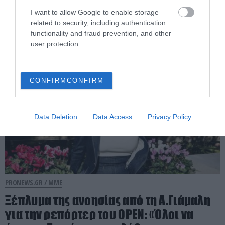
«μαζέψει» για τη δημοσιογράφο που
I want to allow Google to enable storage
γέλασε σε ρεπορτάζ για τις φωτιές
related to security, including authentication
functionality and fraud prevention, and other
04.08.2026 | 08:57
user protection.
CONFIRM
CONFIRM
Data Deletion
Data Access
Privacy Policy
PRONEWS.GR /
ΜΜΕ
Ξέπλυμα της ανοησίας από τη Α.Γιάμαλη
για την ρεπόρτερ του ΟΡΕΝ: «Όλοι να