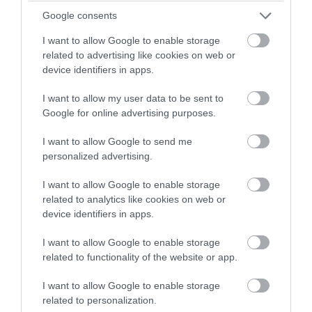
Σωματείου Πυροσβεστών για την
Google consents
δημοσιογράφο του OPEN που γέλασε στη
φωτιά
I want to allow Google to enable storage
related to advertising like cookies on web or
device identifiers in apps.
04.08.2026 | 11:12
I want to allow my user data to be sent to
Google for online advertising purposes.
I want to allow Google to send me
personalized advertising.
I want to allow Google to enable storage
related to analytics like cookies on web or
device identifiers in apps.
I want to allow Google to enable storage
related to functionality of the website or app.
PRONEWS.GR /
ΜΜΕ
I want to allow Google to enable storage
O διευθυντής του OPEN προσπαθεί να τα
related to personalization.