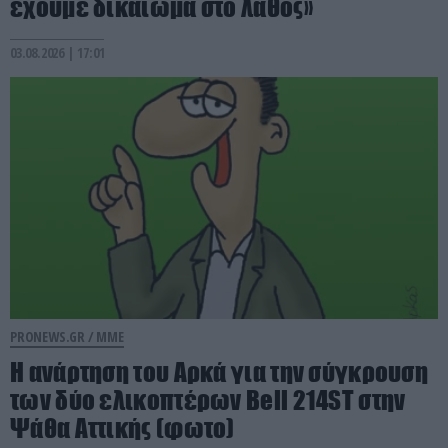
έχουμε δικαίωμα στο λάθος»
03.08.2026 | 17:01
PRONEWS.GR /
ΜΜΕ
Η ανάρτηση του Αρκά για την σύγκρουση
των δύο ελικοπτέρων Bell 214ST στην
Ψάθα Αττικής (φωτο)