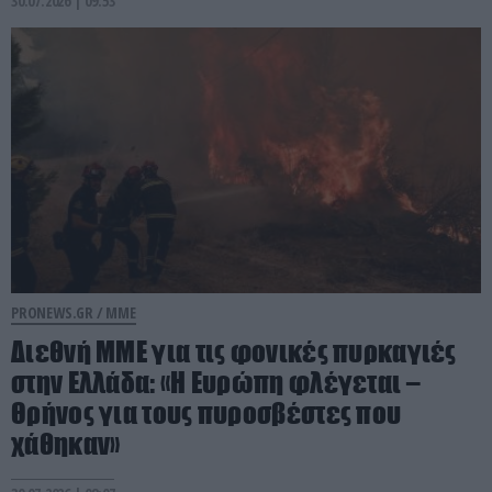
30.07.2026 | 09:53
PRONEWS.GR /
ΜΜΕ
Διεθνή ΜΜΕ για τις φονικές πυρκαγιές
στην Ελλάδα: «Η Ευρώπη φλέγεται –
Θρήνος για τους πυροσβέστες που
χάθηκαν»