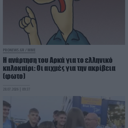
PRONEWS.GR /
ΜΜΕ
Η ανάρτηση του Αρκά για το ελληνικό
καλοκαίρι: Οι αιχμές για την ακρίβεια
(φωτο)
28.07.2026 | 09:37