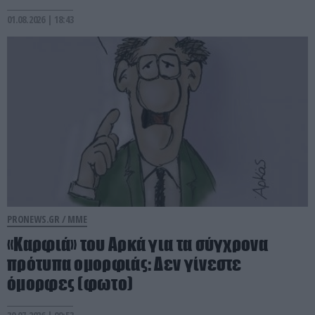
01.08.2026 | 18:43
PRONEWS.GR /
ΜΜΕ
«Καρφιά» του Αρκά για τα σύγχρονα
πρότυπα ομορφιάς: Δεν γίνεστε
όμορφες (φωτο)