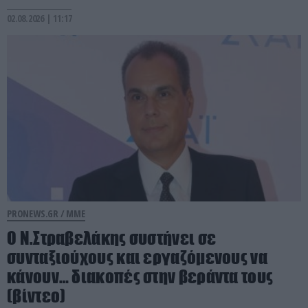
02.08.2026 | 11:17
PRONEWS.GR /
ΜΜΕ
Ο Ν.Στραβελάκης συστήνει σε
συνταξιούχους και εργαζόμενους να
κάνουν… διακοπές στην βεράντα τους
(βίντεο)