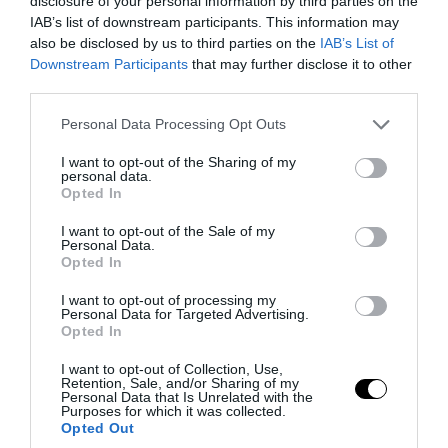
«Οι εντελώς αθώοι»: Η ανάρτηση του
disclosure of your personal information by third parties on the
IAB’s list of downstream participants. This information may
Αρκά για τα ζώα που χάθηκαν στις
also be disclosed by us to third parties on the
IAB’s List of
πυρκαγιές της Αττικής (φωτο)
Downstream Participants
that may further disclose it to other
third parties.
06.08.2026 | 07:43
Please note that this website/app uses one or more Google
Personal Data Processing Opt Outs
services and may gather and store information including but
not limited to your visit or usage behaviour. You may click to
I want to opt-out of the Sharing of my
personal data.
grant or deny consent to Google and its third-party tags to
Opted In
use your data for below specified purposes in below Google
consent section.
I want to opt-out of the Sale of my
Personal Data.
Opted In
I want to opt-out of processing my
Personal Data for Targeted Advertising.
Opted In
I want to opt-out of Collection, Use,
Retention, Sale, and/or Sharing of my
PRONEWS.GR /
ΜΜΕ
Personal Data that Is Unrelated with the
Purposes for which it was collected.
Η ανακοίνωση του Πανελλήνιου
Opted Out