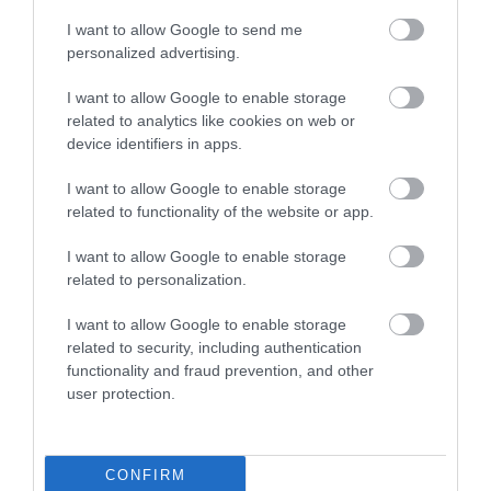
I want to allow Google to send me
ΠΑΡΑΣΚΗΝΙΟ
19:50
personalized advertising.
«Όταν σου πετάνε μια πέτρα, τους
καταστρέφεις»: Η ατάκα του Δ.Γιαννακόπουλου
I want to allow Google to enable storage
που προαναγγέλλει αποκαλύψεις (βίντεο)
related to analytics like cookies on web or
device identifiers in apps.
ΔΙΕΘΝΕΣ ΠΟΔΟΣΦΑΙΡΟ
19:42
I want to allow Google to enable storage
H Παρί Σεν Ζερμέν «βγάζει το «λάδι» στη
related to functionality of the website or app.
Λίβερπουλ: Τώρα άλλαξε γνώμη για τον
Μπαρκολά και αύξησε ραγδαία την τιμή
I want to allow Google to enable storage
related to personalization.
ΕΝΟΠΛΕΣ ΣΥΓΚΡΟΥΣΕΙΣ
19:42
I want to allow Google to enable storage
Νέα ρωσικά πλήγματα σε πλοία και λιμενικές
related to security, including authentication
εγκαταστάσεις της Ουκρανίας – Δύο νεκροί στην
functionality and fraud prevention, and other
Κριμαία
user protection.
TRAVEL
19:38
Οι ωραιότερες παραλίες της Αστυπάλαιας – Οι
CONFIRM
κρυφοί παράδεισοι της «πεταλούδας του