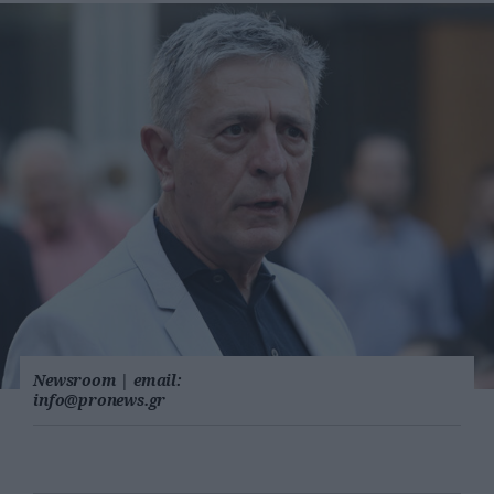
Newsroom
|
email:
info@pronews.gr