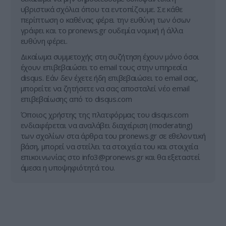
υβριστικά σχόλια όπου τα εντοπίζουμε. Σε κάθε
περίπτωση ο καθένας φέρει την ευθύνη των όσων
γράφει και το pronews.gr ουδεμία νομική ή άλλα
ευθύνη φέρει.
Δικαίωμα συμμετοχής στη συζήτηση έχουν μόνο όσοι
έχουν επιβεβαιώσει το email τους στην υπηρεσία
disqus. Εάν δεν έχετε ήδη επιβεβαιώσει το email σας,
μπορείτε να ζητήσετε να σας αποσταλεί νέο email
επιβεβαίωσης από το disqus.com
Όποιος χρήστης της πλατφόρμας του disqus.com
ενδιαφέρεται να αναλάβει διαχείριση (moderating)
των σχολίων στα άρθρα του pronews.gr σε εθελοντική
βάση, μπορεί να στείλει τα στοιχεία του και στοιχεία
επικοινωνίας στο
info3@pronews.gr
και θα εξεταστεί
άμεσα η υποψηφιότητά του.