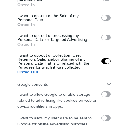
personal data.
grant or deny consent to Google and its third-party tags to
Opted In
use your data for below specified purposes in below Google
consent section.
I want to opt-out of the Sale of my
Personal Data.
ΔΙΑΔΩΣΤΕ ΤΟ ΑΡΘΡΟ
Opted In
I want to opt-out of processing my
Personal Data for Targeted Advertising.
Opted In
I want to opt-out of Collection, Use,
Retention, Sale, and/or Sharing of my
Personal Data that Is Unrelated with the
Purposes for which it was collected.
Opted Out
Google consents
ΤΕΛΕΥΤΑΙΕΣ ΕΙΔΗΣΕΙΣ
I want to allow Google to enable storage
related to advertising like cookies on web or
ΚΟΣΜΟΣ
19:50
device identifiers in apps.
Σαχάρ Ταμπάρ: Η Ιρανή που χαρακτηρίστηκε ως
το «ζόμπι της Αντζελίνα Τζολί» δείχνει πώς είναι
I want to allow my user data to be sent to
πραγματικά (φωτο)
Google for online advertising purposes.