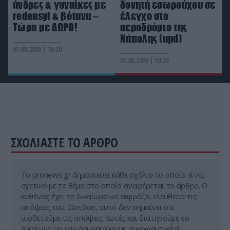
άνδρες & γυναίκες με
δονητή εσωρούχου σε
«Σεισμός» στις τάξεις του ΠΑΟΚ: Aκόμα ένα
redensyl & βότανα –
έλεγχο στο
«μεγαθήριο» προσέλκυσε τον Γ.Κωνσταντέλια
Τώρα με ΔΩΡΟ!
αεροδρόμιο της
(βίντεο)
Νάπολης (upd)
07.08.2026 | 16:20
CELEBRITIES
17:51
07.08.2026 | 10:33
Η Μ.Μενούνος μαγεύτηκε από την Ελλάδα:
«Ταξίδι που δεν θα ξεχάσω ποτέ» – Το μπικίνι με
τα χρώματα της σημαία (φώτο)
X-FILES
17:41
Τα μυστικά αρχεία UFO των ΗΠΑ ανοίγουν ξανά:
ΣΧΟΛΙΑΣΤΕ ΤΟ ΑΡΘΡΟ
Ιπτάμενα τρίγωνα, μεταλλικές σφαίρες και
ανεξήγητα φαινόμενα (βίντεο)
Tο pronews.gr δημοσιεύει κάθε σχόλιο το οποίο είναι
σχετικό με το θέμα στο οποίο αναφέρεται το άρθρο. Ο
καθένας έχει το δικαίωμα να εκφράζει ελεύθερα τις
απόψεις του. Ωστόσο, αυτό δεν σημαίνει ότι
υιοθετούμε τις απόψεις αυτές και διατηρούμε το
δικαίωμα να μην δημοσιεύουμε συκοφαντικά ή