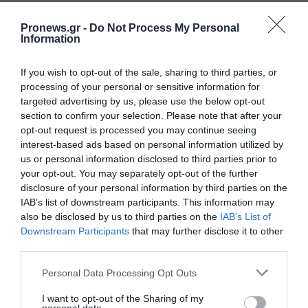
Pronews.gr -
Do Not Process My Personal
TAGS:
ΜΕΡΑ25
ΣΤΕΛΙΟΣ ΚΟΥΛΟΓΛΟΥ
ΣΥΡΙΖΑ
Information
If you wish to opt-out of the sale, sharing to third parties, or
processing of your personal or sensitive information for
Δείτε μας ζωντανά στο
YouTube
,
targeted advertising by us, please use the below opt-out
Twitch
,
X
,
Telegram
section to confirm your selection. Please note that after your
opt-out request is processed you may continue seeing
interest-based ads based on personal information utilized by
us or personal information disclosed to third parties prior to
your opt-out. You may separately opt-out of the further
disclosure of your personal information by third parties on the
IAB’s list of downstream participants. This information may
also be disclosed by us to third parties on the
IAB’s List of
Downstream Participants
that may further disclose it to other
third parties.
Please note that this website/app uses one or more Google
Personal Data Processing Opt Outs
services and may gather and store information including but
not limited to your visit or usage behaviour. You may click to
I want to opt-out of the Sharing of my