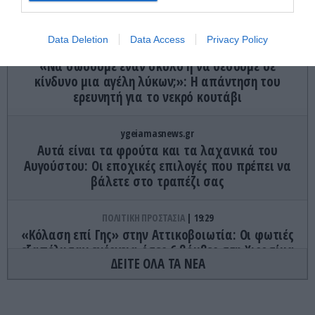
Αιγαίου»
Data Deletion
Data Access
Privacy Policy
ΦΥΣΗ
19:32
«Να σώσουμε έναν σκύλο ή να θέσουμε σε
κίνδυνο μια αγέλη λύκων;»: Η απάντηση του
ερευνητή για το νεκρό κουτάβι
ygeiamasnews.gr
Αυτά είναι τα φρούτα και τα λαχανικά του
Αυγούστου: Οι εποχικές επιλογές που πρέπει να
βάλετε στο τραπέζι σας
ΠΟΛΙΤΙΚΗ ΠΡΟΣΤΑΣΙΑ
19:29
«Κόλαση επί Γης» στην Αττικοβοιωτία: Οι φωτιές
εξαπέλυσαν ενέργεια όσες 6 βόμβες στη Χιροσίμα
ΔΕΙΤΕ ΟΛΑ ΤΑ ΝΕΑ
(γραφήματα)
ΤΕΧΝΟΛΟΓΙΑ
19:24