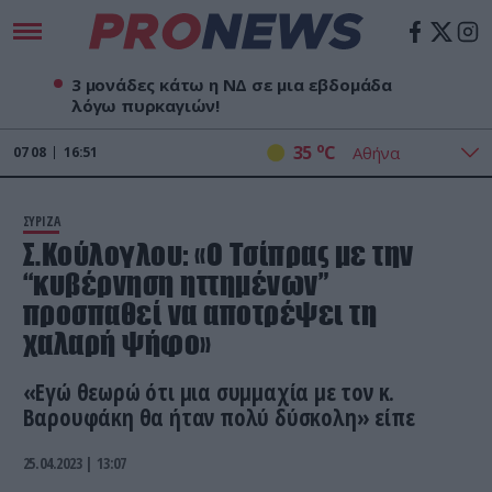
3 μονάδες κάτω η ΝΔ σε μια εβδομάδα
λόγω πυρκαγιών!
o
35
C
07
08
16:51
ΣΥΡΙΖΑ
Σ.Κούλογλου: «O Τσίπρας με την
“κυβέρνηση ηττημένων”
προσπαθεί να αποτρέψει τη
χαλαρή ψήφο»
«Εγώ θεωρώ ότι μια συμμαχία με τον κ.
Βαρουφάκη θα ήταν πολύ δύσκολη» είπε
25.04.2023 | 13:07