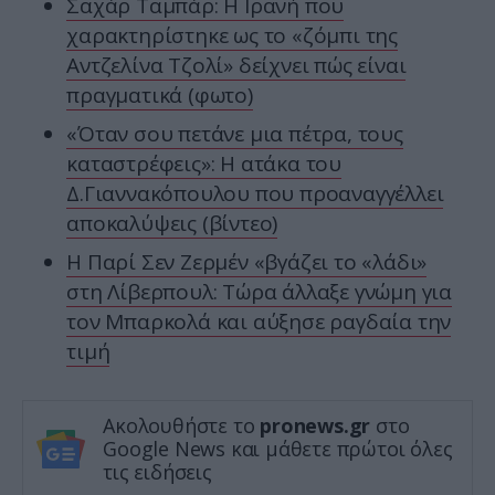
Σαχάρ Ταμπάρ: Η Ιρανή που
χαρακτηρίστηκε ως το «ζόμπι της
Αντζελίνα Τζολί» δείχνει πώς είναι
πραγματικά (φωτο)
«Όταν σου πετάνε μια πέτρα, τους
καταστρέφεις»: Η ατάκα του
Δ.Γιαννακόπουλου που προαναγγέλλει
αποκαλύψεις (βίντεο)
H Παρί Σεν Ζερμέν «βγάζει το «λάδι»
στη Λίβερπουλ: Τώρα άλλαξε γνώμη για
τον Μπαρκολά και αύξησε ραγδαία την
τιμή
Ακολουθήστε το
pronews.gr
στο
Google News και μάθετε πρώτοι όλες
τις ειδήσεις