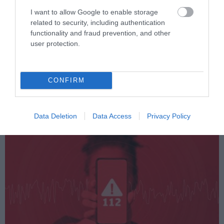
I want to allow Google to enable storage
related to security, including authentication
functionality and fraud prevention, and other
user protection.
PRONEWS.GR /
ΤΕΧΝΟΛΟΓΙΑ
Βίντεο: Το τρομακτικό
CONFIRM
ρομπότ-«κένταυρος» με το αλυσοπρίονο
Data Deletion
Data Access
Privacy Policy
31.07.2026 | 07:00