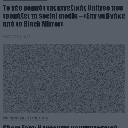
Το νέο ρομπότ της κινεζικής Unitree που
τρομάζει τα social media – «Σαν να βγήκε
από το Black Mirror»
28.07.2026 | 16:22
PRONEWS.GR /
ΤΕΧΝΟΛΟΓΙΑ
Ghost Font: Η «αόρατη» γραμματοσειρά