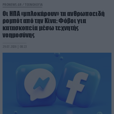
PRONEWS.GR /
ΤΕΧΝΟΛΟΓΙΑ
Οι ΗΠΑ «μπλοκάρουν» τα ανθρωποειδή
ρομπότ από την Κίνα: Φόβοι για
κατασκοπεία μέσω τεχνητής
νοημοσύνης
29.07.2026 | 08:23