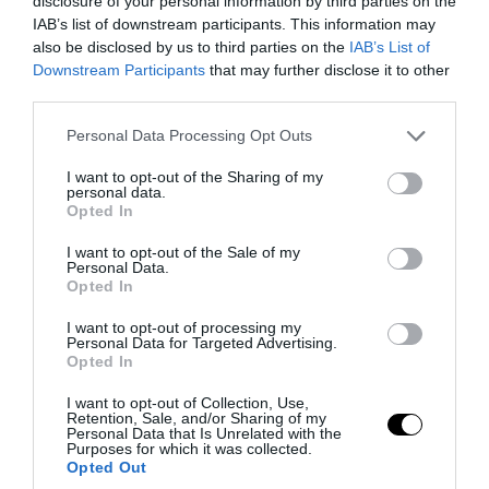
disclosure of your personal information by third parties on the
IAB’s list of downstream participants. This information may
also be disclosed by us to third parties on the
IAB’s List of
Downstream Participants
that may further disclose it to other
third parties.
Please note that this website/app uses one or more Google
Personal Data Processing Opt Outs
services and may gather and store information including but
not limited to your visit or usage behaviour. You may click to
I want to opt-out of the Sharing of my
personal data.
PRONEWS.GR /
ΤΕΧΝΟΛΟΓΙΑ
grant or deny consent to Google and its third-party tags to
Opted In
use your data for below specified purposes in below Google
Γιατί το χρειάζεστε: Το power bank 22,5
consent section.
I want to opt-out of the Sale of my
W φορτίζει τις συσκευές σας όπου και αν
Personal Data.
Opted In
βρίσκεστε!
I want to opt-out of processing my
Personal Data for Targeted Advertising.
01.08.2026 | 17:30
Opted In
I want to opt-out of Collection, Use,
Retention, Sale, and/or Sharing of my
Personal Data that Is Unrelated with the
Purposes for which it was collected.
Opted Out