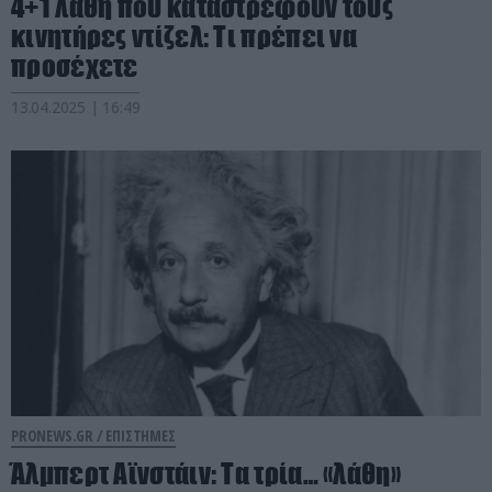
4+1 λάθη που καταστρέφουν τους
κινητήρες ντίζελ: Τι πρέπει να
προσέχετε
13.04.2025 | 16:49
PRONEWS.GR /
ΕΠΙΣΤΗΜΕΣ
Άλμπερτ Αϊνστάιν: Τα τρία… «λάθη»