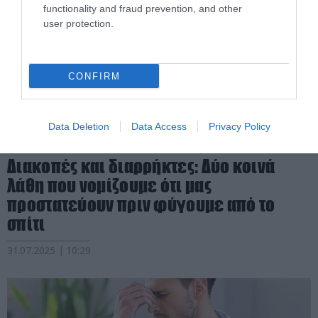
functionality and fraud prevention, and other
user protection.
CONFIRM
Data Deletion
Data Access
Privacy Policy
PRONEWS.GR /
ΕΣΩΤΕΡΙΚΗ ΑΣΦΑΛΕΙΑ
Διακοπές και διαρρήκτες: Δύο κοινά
λάθη που νομίζουμε ότι μας
προστατεύουν πριν φύγουμε από το
σπίτι
31.07.2025 | 10:29