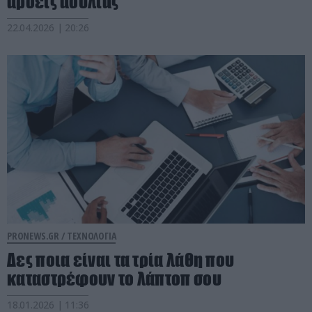
άρσεις ασυλίας
22.04.2026 | 20:26
PRONEWS.GR /
ΤΕΧΝΟΛΟΓΙΑ
Δες ποια είναι τα τρία λάθη που
καταστρέφουν το λάπτοπ σου
18.01.2026 | 11:36