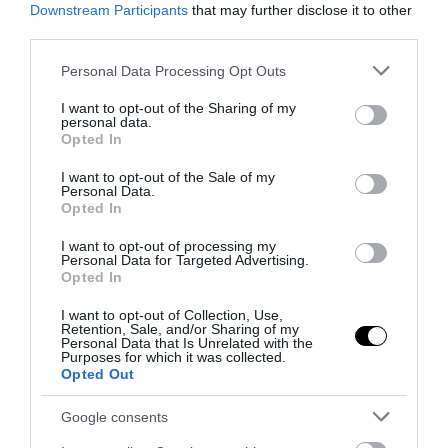
Downstream Participants
that may further disclose it to other
third parties.
Please note that this website/app uses one or more Google
Personal Data Processing Opt Outs
services and may gather and store information including but
not limited to your visit or usage behaviour. You may click to
I want to opt-out of the Sharing of my
personal data.
grant or deny consent to Google and its third-party tags to
Opted In
use your data for below specified purposes in below Google
consent section.
I want to opt-out of the Sale of my
Personal Data.
Opted In
PRONEWS.GR /
ΙΣΤΟΡΙΑ
I want to opt-out of processing my
Η ιστορία της γυναίκας που
Personal Data for Targeted Advertising.
ανακάλυψε το… blanco – Η
Opted In
γραμματέας που έγινε πλούσια
I want to opt-out of Collection, Use,
διορθώνοντας λάθη
Retention, Sale, and/or Sharing of my
Personal Data that Is Unrelated with the
Purposes for which it was collected.
20.10.2025 | 14:45
Opted Out
Google consents