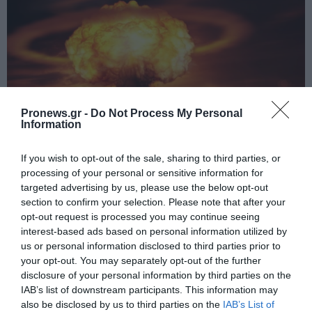
Pronews.gr -
Do Not Process My Personal
Information
If you wish to opt-out of the sale, sharing to third parties, or
PRONEWS.GR /
ΙΣΤΟΡΙΑ
processing of your personal or sensitive information for
targeted advertising by us, please use the below opt-out
Όταν οι προφητείες αποτυγχάνουν:
section to confirm your selection. Please note that after your
12+1 απίστευτες προβλέψεις που
opt-out request is processed you may continue seeing
αποδείχτηκαν εντελώς λάθος
interest-based ads based on personal information utilized by
us or personal information disclosed to third parties prior to
17.11.2025 | 16:15
your opt-out. You may separately opt-out of the further
disclosure of your personal information by third parties on the
IAB’s list of downstream participants. This information may
also be disclosed by us to third parties on the
IAB’s List of