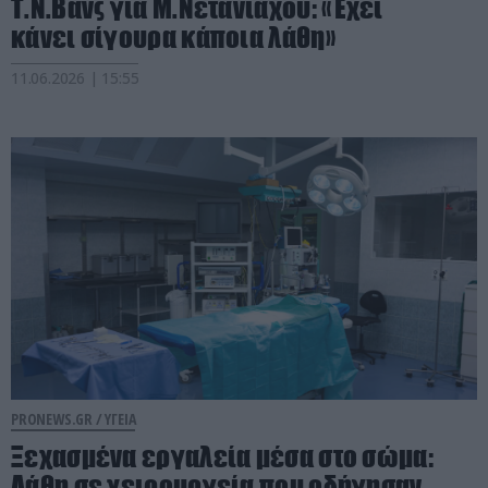
Τ.Ν.Βανς για Μ.Νετανιάχου: «Έχει
κάνει σίγουρα κάποια λάθη»
11.06.2026 | 15:55
PRONEWS.GR /
ΥΓΕΙΑ
Ξεχασμένα εργαλεία μέσα στο σώμα:
Λάθη σε χειρουργεία που οδήγησαν