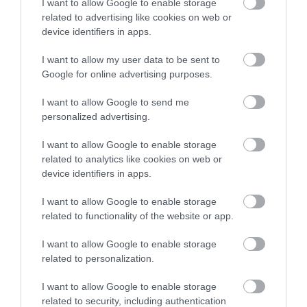
I want to allow Google to enable storage
related to advertising like cookies on web or
device identifiers in apps.
I want to allow my user data to be sent to
Google for online advertising purposes.
I want to allow Google to send me
personalized advertising.
I want to allow Google to enable storage
PRONEWS.GR /
ΥΓΕΙΑ
related to analytics like cookies on web or
ΕΣΥ – Νέα μελέτη: Έξι στους δέκα
device identifiers in apps.
νοσηλευτές έχουν χορηγήσει λάθος
I want to allow Google to enable storage
φάρμακο
related to functionality of the website or app.
10.10.2025 | 12:46
I want to allow Google to enable storage
related to personalization.
I want to allow Google to enable storage
related to security, including authentication