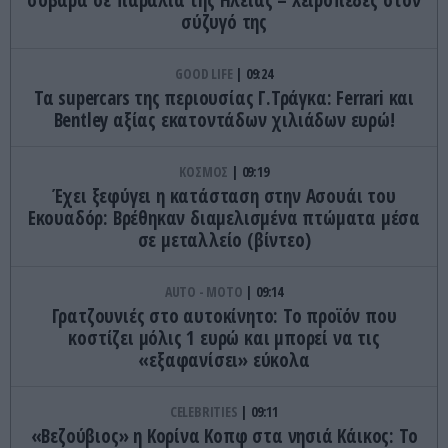
σύζυγό της
GOOD LIFE
09:24
Τα supercars της περιουσίας Γ.Τράγκα: Ferrari και
Bentley αξίας εκατοντάδων χιλιάδων ευρώ!
ΚΟΣΜΟΣ
09:19
Έχει ξεφύγει η κατάσταση στην Ασουάι του
Εκουαδόρ: Βρέθηκαν διαμελισμένα πτώματα μέσα
σε μεταλλείο (βίντεο)
AUTO - MOTO
09:14
Γρατζουνιές στο αυτοκίνητο: Το προϊόν που
κοστίζει μόλις 1 ευρώ και μπορεί να τις
«εξαφανίσει» εύκολα
CELEBRITIES
09:11
«Βεζούβιος» η Κορίνα Κοπφ στα νησιά Κάικος: Το