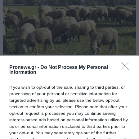
PRONEWS.GR /
ΚΟΙΝΩΝΙΑ
Pronews.gr -
Do Not Process My Personal
Λέσβος: Τον έβαλαν να θανατώσει τα
Information
υγιή ζώα του και πέθανε από την
στεναχώρια του!
If you wish to opt-out of the sale, sharing to third parties, or
processing of your personal or sensitive information for
targeted advertising by us, please use the below opt-out
09.08.2026 | 13:12
section to confirm your selection. Please note that after your
opt-out request is processed you may continue seeing
interest-based ads based on personal information utilized by
us or personal information disclosed to third parties prior to
your opt-out. You may separately opt-out of the further