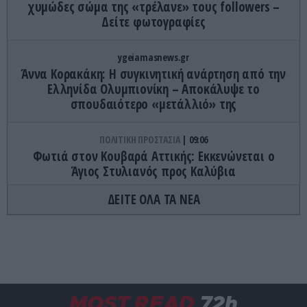
χυμώδες σώμα της «τρέλανε» τους followers –
Δείτε φωτογραφίες
ygeiamasnews.gr
Άννα Κορακάκη: Η συγκινητική ανάρτηση από την
Ελληνίδα Ολυμπιονίκη – Αποκάλυψε το
σπουδαιότερο «μετάλλιό» της
ΠΟΛΙΤΙΚΗ ΠΡΟΣΤΑΣΙΑ
09:06
Φωτιά στον Κουβαρά Αττικής: Εκκενώνεται ο
Άγιος Στυλιανός προς Καλύβια
ΔΕΙΤΕ ΟΛΑ ΤΑ ΝΕΑ
ΚΟΣΜΟΣ
08:59
Ισπανοί στο Σεν Τροπέ έστησαν παγίδα σε
Βραζιλιάνο και του άρπαξαν πανάκριβο ρολόι
αξίας 260.000 ευρώ
ΔΙΕΘΝΗΣ ΑΣΦΑΛΕΙΑ
08:58
MOST READ
72h
Αμερικανικό drone MQ-9 Reaper συνετρίβη στο