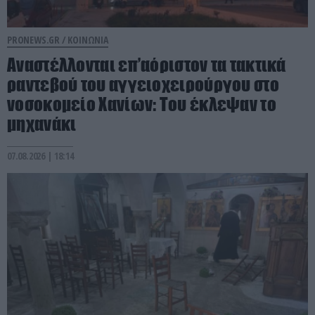
PRONEWS.GR /
ΚΟΙΝΩΝΙΑ
Αναστέλλονται επ’αόριστον τα τακτικά
ραντεβού του αγγειοχειρούργου στο
νοσοκομείο Χανίων: Του έκλεψαν το
μηχανάκι
07.08.2026 | 18:14