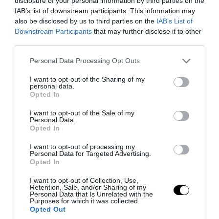
disclosure of your personal information by third parties on the
IAB’s list of downstream participants. This information may
also be disclosed by us to third parties on the
IAB’s List of
Downstream Participants
that may further disclose it to other
third parties.
Please note that this website/app uses one or more Google
Personal Data Processing Opt Outs
services and may gather and store information including but
not limited to your visit or usage behaviour. You may click to
I want to opt-out of the Sharing of my
PRONEWS.GR /
ΚΟΙΝΩΝΙΑ
personal data.
grant or deny consent to Google and its third-party tags to
Opted In
Γιατί τα μουσεία κρατούν χιλιάδες
use your data for below specified purposes in below Google
αντικείμενα που δεν εκθέτουν ποτέ στο
consent section.
I want to opt-out of the Sale of my
Personal Data.
κοινό;
Opted In
I want to opt-out of processing my
08.08.2026 | 20:37
Personal Data for Targeted Advertising.
Opted In
I want to opt-out of Collection, Use,
Retention, Sale, and/or Sharing of my
Personal Data that Is Unrelated with the
Purposes for which it was collected.
Opted Out