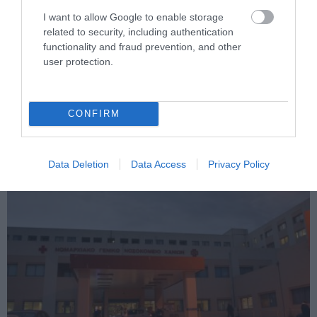
I want to allow Google to enable storage
related to security, including authentication
functionality and fraud prevention, and other
PRONEWS.GR /
ΚΟΙΝΩΝΙΑ
user protection.
Τραγωδία στην Πάτρα: Βρέφος μόλις 8
ημερών έχασε τη ζωή του μετά την άνιση
CONFIRM
«μάχη» με διάφορα θέματα υγείας
07.08.2026 | 20:01
Data Deletion
Data Access
Privacy Policy