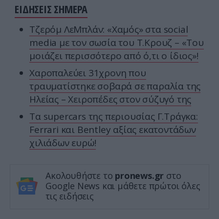
ΕΙΔΗΣΕΙΣ ΣΗΜΕΡΑ
Τζερόμ ΛεΜπλάν: «Χαμός» στα social
media με τον σωσία του Τ.Κρουζ – «Του
μοιάζει περισσότερο από ό,τι ο ίδιος»!
Χαροπαλεύει 31χρονη που
τραυματίστηκε σοβαρά σε παραλία της
Ηλείας – Χειροπέδες στον σύζυγό της
Τα supercars της περιουσίας Γ.Τράγκα:
Ferrari και Bentley αξίας εκατοντάδων
χιλιάδων ευρώ!
Ακολουθήστε το
pronews.gr
στο
Google News και μάθετε πρώτοι όλες
τις ειδήσεις