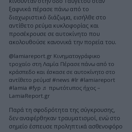
κινούνταν στην οδό Ταϋγέτου όταν
ξαφνικά πέρασε πάνω από το
διαχωριστικό διάζωμα, εισήλθε στο
αντίθετο ρεύμα κυκλοφορίας και
προσέκρουσε σε αυτοκίνητο που
ακολουθούσε κανονικά την πορεία του.
@lamiareport.gr
Κινηματογράφικο
τροχαίο στη Λαμία Πέρασε πάνω από το
κράσπεδο και έσκασε σε αυτοκίνητο στο
αντίθετο ρεύμα!
#news
#lr
#lamiareport
#lamia
#fyp
♬ πρωτότυπος ήχος –
LamiaReport.gr
Παρά τη σφοδρότητα της σύγκρουσης,
δεν αναφέρθηκαν τραυματισμοί, ενώ στο
σημείο έσπευσε προληπτικά ασθενοφόρο