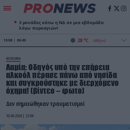
3 μονάδες κάτω η ΝΔ σε μια εβδομάδα
λόγω πυρκαγιών!
o
28
C
10
08
06:40
ΚΟΙΝΩΝΙΑ
Λαμία: Oδηγός υπό την επήρεια
αλκοόλ πέρασε πάνω από νησίδα
και συγκρούστηκε με διερχόμενο
όχημα! (βίντεο – φωτο)
Δεν σημειώθηκαν τραυματισμοί
10.06.2026 | 22:06