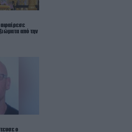
ΕΣΩΤΕΡΙΚΗ ΑΣΦΑΛΕΙΑ
21:55
Σκιάθος: Φυλάκιση 15 μηνών στη
Βρετανίδα που μέθυσε με την
ανήλικη κόρη της και προκάλεσε
ι αφαίρεσε
επεισόδιο – Τι υποστήριξε
αξιώματα από την
ΕΣΩΤΕΡΙΚΗ ΑΣΦΑΛΕΙΑ
21:55
Αναστάτωση στο νοσοκομείο του
Πύργου: Φίδι έκανε αισθητή την
παρουσία του στα επείγοντα
(φωτογραφίες)
ΔΙΕΘΝΗΣ ΑΣΦΑΛΕΙΑ
21:46
Ρωσική επίθεση προκάλεσε
σοβαρές ζημιές στο γήπεδο της
Τσερνομόρετς (βίντεο)
ΕΝΟΠΛΕΣ ΣΥΓΚΡΟΥΣΕΙΣ
21:44
«Μούδιασε» η Naftogaz που
έτευσε ο