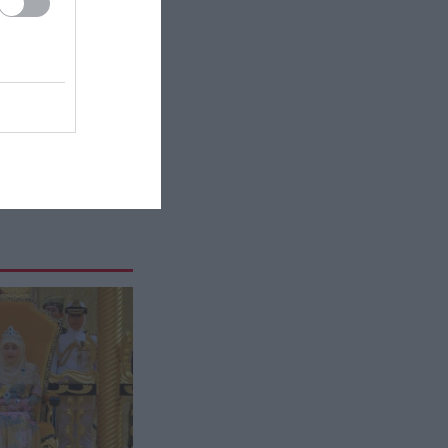
ΠΑΡΑΣΚΗΝΙΟ
22:10
Ο Ενές Καντέρ δήλωσε συμμετοχή
για να αγωνιστεί στο γυναικείο
NBA και προκάλεσε αντιδράσεις
(φώτο)
ΕΣΩΤΕΡΙΚΗ ΑΣΦΑΛΕΙΑ
22:05
Πόρτο Γερμενό: Σκύλος γύρισε
σοβαρά τραυματισμένος στο
σπίτι που τον φρόντιζαν μία
εβδομάδα μετά τη φωτιά (φώτο)
ΚΥΠΡΟΣ
22:04
Μοναχός στην Πάφο επιτέθηκε με
μαχαίρι και τραυμάτισε δύο
άτομα