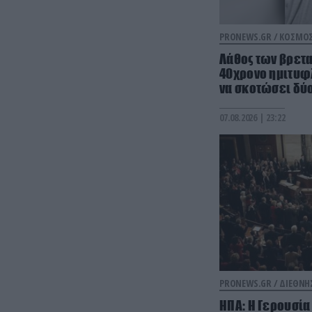
PRONEWS.GR /
ΚΟΣΜΟ
Λάθος των βρετ
40χρονο ημιτυφλ
να σκοτώσει δύ
07.08.2026 | 23:22
PRONEWS.GR /
ΔΙΕΘΝΗ
ΗΠΑ: Η Γερουσία