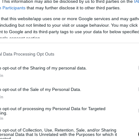
. This information may also be disclosed by us to third parties on the
IA
κός των υπηρεσιών πληροφοριών του υπουργείο
Participants
that may further disclose it to other third parties.
ειο κατοικίας δεύτερου συλληφθέντος, πρώην
 that this website/app uses one or more Google services and may gath
ού, εντοπίστηκαν αντικείμενα που ενισχύουν τ
including but not limited to your visit or usage behaviour. You may click 
 to Google and its third-party tags to use your data for below specifi
ύ, όπως τσεκούρια και στρώμα με κηλίδες αίμα
ogle consent section.
ΣΗΜΕΡΑ
l Data Processing Opt Outs
στη Νέα Αγχίαλο: 66χρονος αυνανιζόταν με 13χρο
o opt-out of the Sharing of my personal data.
ισσά του – Πώς έγινε αντιληπτός
In
των βρετανικών Αρχών άφησε 40χρονο ημιτυφλό 
σει και να σκοτώσει δύο ιερόδουλες
o opt-out of the Sale of my Personal Data.
In
ής η Ελίζαμπεθ Χάρλεϊ: Ποζάρει με μαγιό και εντυ
 της (φωτο)
to opt-out of processing my Personal Data for Targeted
ing.
In
o opt-out of Collection, Use, Retention, Sale, and/or Sharing
Ακολουθήστε το
pronews.gr
στο Google News και μ
ersonal Data that Is Unrelated with the Purposes for which it
πρώτοι όλες τις ειδήσεις
lected.