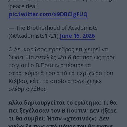
‘peace deal’.
pic.twitter.com/x9DBClgFUQ
— The Brotherhood of Academists
(@Academists1721)
June 16, 2026
Ο Λευκορώσος πρόεδρος επιχειρεί να
δώσει μία εντελώς νέα διάσταση ως προς
το γιατί ο Β.Πούτιν απέσυρε τα
στρατεύματά του από τα περίχωρα του
Κιέβου, κάτι το οποίο αποδείχτηκε
ολέθριο λάθος.
Αλλά δημιουργείται το ερώτημα: Τι θα
πει ξεγέλασαν τον Β.Πούτιν; Δεν ήξερε
τι θα συμβεί; Ήταν «χτεσινός»; Δεν
γνώριζε πως από μόνος του θα έχανε