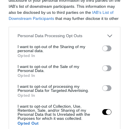
disclosure of your personal information by third parties on the
IAB’s list of downstream participants. This information may
also be disclosed by us to third parties on the
IAB’s List of
Downstream Participants
that may further disclose it to other
third parties.
PRONEWS.GR /
ΔΙΕΘΝΗΣ ΠΟΛΙΤΙΚΗ
Please note that this website/app uses one or more Google
Personal Data Processing Opt Outs
Ν.Τραμπ: «Οι λάτρεις των ηλεκτρικών
services and may gather and store information including but
αυτοκινήτων είναι άρρωστοι –
not limited to your visit or usage behaviour. You may click to
I want to opt-out of the Sharing of my
personal data.
grant or deny consent to Google and its third-party tags to
Ανησυχούν για την μπαταρία στο 75%»
Opted In
use your data for below specified purposes in below Google
(βίντεο)
consent section.
I want to opt-out of the Sale of my
Personal Data.
Opted In
07.08.2026 | 08:10
I want to opt-out of processing my
Personal Data for Targeted Advertising.
Opted In
I want to opt-out of Collection, Use,
Retention, Sale, and/or Sharing of my
Personal Data that Is Unrelated with the
Purposes for which it was collected.
Opted Out