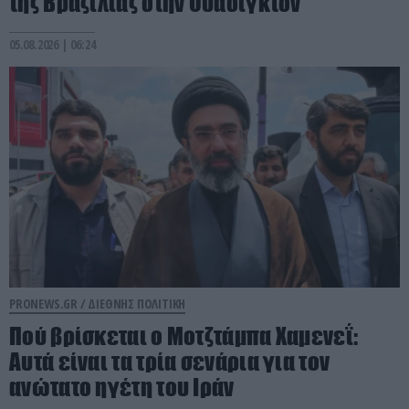
της Βραζιλίας στην Ουάσιγκτον
05.08.2026 | 06:24
PRONEWS.GR /
ΔΙΕΘΝΗΣ ΠΟΛΙΤΙΚΗ
Πού βρίσκεται ο Μοτζτάμπα Χαμενεΐ:
Aυτά είναι τα τρία σενάρια για τον
ανώτατο ηγέτη του Ιράν