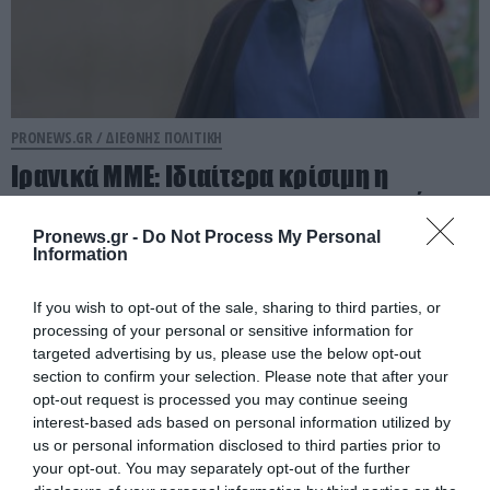
PRONEWS.GR /
ΔΙΕΘΝΗΣ ΠΟΛΙΤΙΚΗ
Ιρανικά ΜΜΕ: Ιδιαίτερα κρίσιμη η
κατάσταση της υγείας του Μ.Χαμενεΐ –
«Μπορεί να πεθάνει από μέρα σε μέρα»
Pronews.gr -
Do Not Process My Personal
Information
07.08.2026 | 09:20
If you wish to opt-out of the sale, sharing to third parties, or
processing of your personal or sensitive information for
targeted advertising by us, please use the below opt-out
section to confirm your selection. Please note that after your
opt-out request is processed you may continue seeing
interest-based ads based on personal information utilized by
us or personal information disclosed to third parties prior to
your opt-out. You may separately opt-out of the further