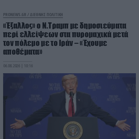
PRONEWS.GR /
ΔΙΕΘΝΗΣ ΠΟΛΙΤΙΚΗ
«Έξαλλος» ο Ν.Τραμπ με δημοσιεύματα
περί ελλείψεων στα πυρομαχικά μετά
τον πόλεμο με το Ιράν – «Έχουμε
αποθέματα»
06.08.2026 | 10:16