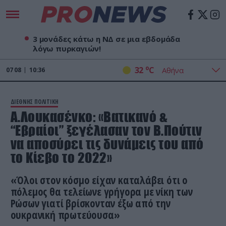
3 μονάδες κάτω η ΝΔ σε μια εβδομάδα
λόγω πυρκαγιών!
o
32
C
07
08
10:36
ΔΙΕΘΝΗΣ ΠΟΛΙΤΙΚΗ
Α.Λουκασένκο: «Βατικανό &
“Εβραίοι” ξεγέλασαν τον Β.Πούτιν
να αποσύρει τις δυνάμεις του από
το Κίεβο το 2022»
«Όλοι στον κόσμο είχαν καταλάβει ότι ο
πόλεμος θα τελείωνε γρήγορα με νίκη των
Ρώσων γιατί βρίσκονταν έξω από την
ουκρανική πρωτεύουσα»