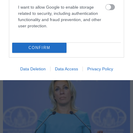
I want to allow Google to enable storage
related to security, including authentication
functionality and fraud prevention, and other
user protection.
PRONEWS.GR /
ΔΙΕΘΝΗΣ ΠΟΛΙΤΙΚΗ
Ν.Μεντβέντεφ: «Η Ιαπωνία είναι
υποτελής των ΗΠΑ – Θα μετατραπεί σε
CONFIRM
ρόνιν»
Data Deletion
Data Access
Privacy Policy
06.08.2026 | 15:17