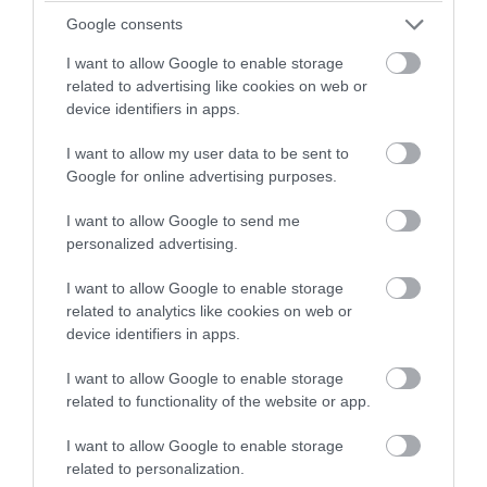
Google consents
I want to allow Google to enable storage
related to advertising like cookies on web or
PRONEWS.GR /
ΔΙΕΘΝΗΣ ΠΟΛΙΤΙΚΗ
device identifiers in apps.
Έδωσε ο Ντόναλντ Τραμπ από τώρα το
I want to allow my user data to be sent to
δαχτυλίδι της διαδοχής στον Τζέι Ντι
Google for online advertising purposes.
Βανς – Αυτό αναφέρει η Washington
I want to allow Google to send me
Post
personalized advertising.
06.08.2026 | 19:47
I want to allow Google to enable storage
related to analytics like cookies on web or
device identifiers in apps.
I want to allow Google to enable storage
related to functionality of the website or app.
I want to allow Google to enable storage
related to personalization.