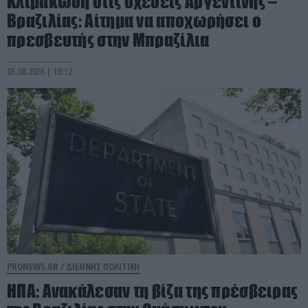
Κλιμάκωση στις σχέσεις Αργεντινής –
Βραζιλίας: Αίτημα να αποχωρήσει ο
πρεσβευτής στην Μπραζίλια
05.08.2026 | 10:12
PRONEWS.GR /
ΔΙΕΘΝΗΣ ΠΟΛΙΤΙΚΗ
ΗΠΑ: Aνακάλεσαν τη βίζα της πρέσβειρας