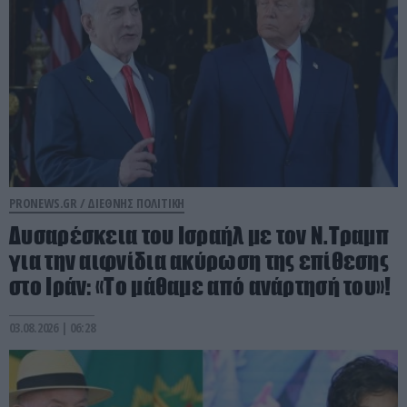
PRONEWS.GR /
ΔΙΕΘΝΗΣ ΠΟΛΙΤΙΚΗ
Δυσαρέσκεια του Ισραήλ με τον Ν.Τραμπ
για την αιφνίδια ακύρωση της επίθεσης
στο Ιράν: «Το μάθαμε από ανάρτησή του»!
03.08.2026 | 06:28