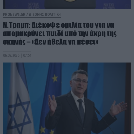
PRONEWS.GR /
ΔΙΕΘΝΗΣ ΠΟΛΙΤΙΚΗ
Ν.Τραμπ: Διέκοψε ομιλία του για να
απομακρύνει παιδί από την άκρη της
σκηνής – «Δεν ήθελα να πέσει»
06.08.2026 | 07:51