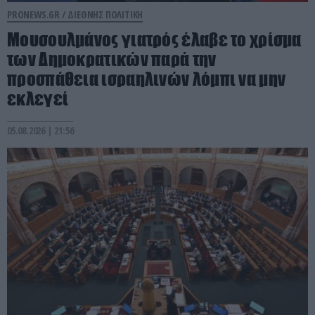
PRONEWS.GR /
ΔΙΕΘΝΗΣ ΠΟΛΙΤΙΚΗ
Μουσουλμάνος γιατρός έλαβε το χρίσμα
των Δημοκρατικών παρά την
προσπάθεια ισραηλινών λόμπι να μην
εκλεγεί
05.08.2026 | 21:56