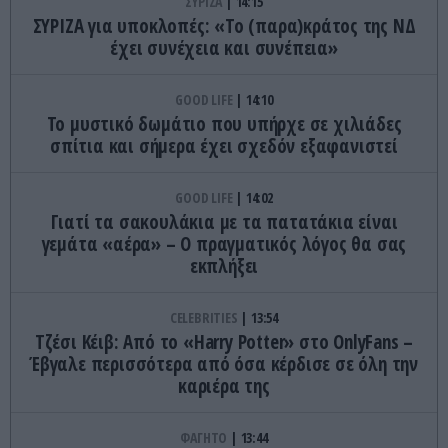
ΣΥΡΙΖΑ
14:15
ΣΥΡΙΖΑ για υποκλοπές: «Το (παρα)κράτος της ΝΔ
έχει συνέχεια και συνέπεια»
GOOD LIFE
14:10
Το μυστικό δωμάτιο που υπήρχε σε χιλιάδες
σπίτια και σήμερα έχει σχεδόν εξαφανιστεί
GOOD LIFE
14:02
Γιατί τα σακουλάκια με τα πατατάκια είναι
γεμάτα «αέρα» – Ο πραγματικός λόγος θα σας
εκπλήξει
CELEBRITIES
13:54
Τζέσι Κέιβ: Από το «Harry Potter» στο OnlyFans –
Έβγαλε περισσότερα από όσα κέρδισε σε όλη την
καριέρα της
ΦΑΓΗΤΟ
13:44