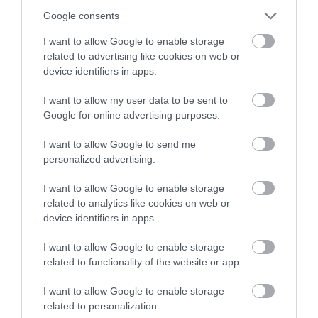
πλειοψηφία σε «σφραγίδες» αλλά αυτό
Google consents
είναι ανούσιο.
I want to allow Google to enable storage
Για πρώτη φορά στην Ιστορία έχουν
related to advertising like cookies on web or
χάσει την διεθνή υποστήριξη εξαιτίας
device identifiers in apps.
των επιλογών της κυβέρνησης Μπάιντεν.
I want to allow my user data to be sent to
Google for online advertising purposes.
Το πρόβλημα είναι ότι εμείς πληρώνουμε
I want to allow Google to send me
το τίμημα, ούτε η Ινδία, ούτε η Κίνα, ούτε
personalized advertising.
οι Αφρικανοί
I want to allow Google to enable storage
Ο ίδιος ο Β.Πούτιν δήλωσε ότι οι
related to analytics like cookies on web or
device identifiers in apps.
Αφρικανοί
«θα έχουν δωρεάν ρωσικά
δημητριακά»
I want to allow Google to enable storage
related to functionality of the website or app.
Εμείς εδώ αντίθετα θα ζούμε με την
I want to allow Google to enable storage
συνεχή αύξηση των καυσίμων, η
related to personalization.
οποία θα επιφέρει με τη σειρά της