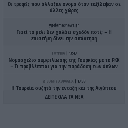
Οι τροφές που άλλαξαν όνομα όταν ταξίδεψαν σε
άλλες χώρες
ygeiamasnews.gr
Γιατί το μέλι δεν χαλάει σχεδόν ποτέ; – Η
επιστήμη δίνει την απάντηση
ΤΟΥΡΚΙΑ
13:43
Νομοσχέδιο συμφιλίωσης της Τουρκίας με το ΡΚΚ
– Τι προβλέπεται για την παράδοση των όπλων
ΔΙΕΘΝΗΣ ΑΣΦΑΛΕΙΑ
13:39
Η Τουρκία συζητά την ένταξη και της Αιγύπτου
στην στρατιωτική συμφωνία με Σ.Αραβία-
ΔΕΙΤΕ ΟΛΑ ΤΑ ΝΕΑ
Πακιστάν
ΦΥΣΙΚΗ ΚΑΤΑΣΤΑΣΗ
13:36
Εννέα λόγοι για να βάλετε το κολύμπι στη ζωή