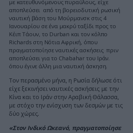
με κατευθυνόμενους πυραύλους, είχε
αποπλεύσει από τη βορειοδυτική ρωσική
ναυτική βάση του Μούρμανσκ στις 4
Ιανουαρίου σε ένα μακρύ ταξίδι προς το
Κέιπ Τάουν, το Durban και τον κόλπο
Richards στη Νότια Αφρική, όπου
πραγματοποίησε ναυτικές ασκήσεις πριν
αποπλεύσει για το Chabahar του Ιράν.
όπου έγινε άλλη μια ναυτική άσκηση.
Τον περασμένο μήνα, η Ρωσία δήλωσε ότι
είχε ξεκινήσει ναυτικές ασκήσεις με την
Κίνα και το Ιράν στην Αραβική Θάλασσα,
με στόχο την ενίσχυση των δεσμών με τις
δύο χώρες.
«Στον Ινδικό Ωκεανό, πραγματοποίησε