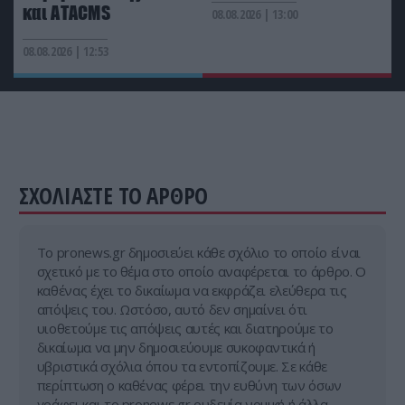
και ΑΤΑCMS
ΦΥΣΗ
11:06
08.08.2026 | 13:00
Το μυστικό με το θαλασσινό νερό: Να γιατί δεν
08.08.2026 | 12:53
«χαλάει» ποτέ
ΣΧΟΛΙΑΣΤΕ ΤΟ ΑΡΘΡΟ
Tο pronews.gr δημοσιεύει κάθε σχόλιο το οποίο είναι
σχετικό με το θέμα στο οποίο αναφέρεται το άρθρο. Ο
καθένας έχει το δικαίωμα να εκφράζει ελεύθερα τις
απόψεις του. Ωστόσο, αυτό δεν σημαίνει ότι
υιοθετούμε τις απόψεις αυτές και διατηρούμε το
δικαίωμα να μην δημοσιεύουμε συκοφαντικά ή
υβριστικά σχόλια όπου τα εντοπίζουμε. Σε κάθε
περίπτωση ο καθένας φέρει την ευθύνη των όσων
γράφει και το pronews.gr ουδεμία νομική ή άλλα