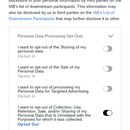
disclosure of your personal information by third parties on the
Αμερικανών του Μπάιντεν και έμμεσα
IAB’s list of downstream participants. This information may
also be disclosed by us to third parties on the
IAB’s List of
ακολουθεί ένα 15%.
Downstream Participants
that may further disclose it to other
third parties.
Please note that this website/app uses one or more Google
Personal Data Processing Opt Outs
services and may gather and store information including but
not limited to your visit or usage behaviour. You may click to
I want to opt-out of the Sharing of my
personal data.
grant or deny consent to Google and its third-party tags to
Opted In
use your data for below specified purposes in below Google
consent section.
I want to opt-out of the Sale of my
Personal Data.
Opted In
I want to opt-out of processing my
Personal Data for Targeted Advertising.
Opted In
Το 75% του παγκόσμιου πληθυσμού
στηρίζει την Ρωσία κι ας μην φαίνεται
I want to opt-out of Collection, Use,
Retention, Sale, and/or Sharing of my
αυτό άμεσα σε ψήφους στον ΟΗΕ. Οι ΗΠΑ
Personal Data that Is Unrelated with the
Purposes for which it was collected.
προς το παρών διαθέτουν την
Opted Out