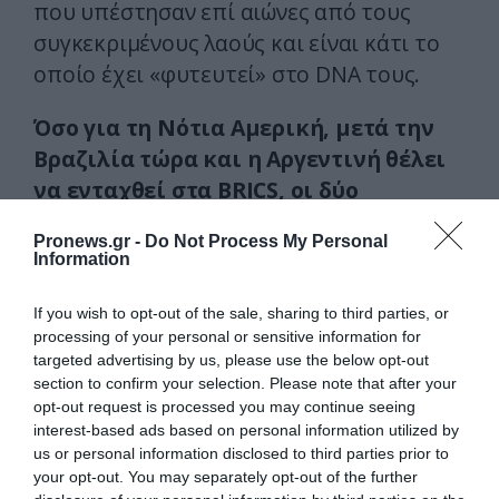
που υπέστησαν επί αιώνες από τους
συγκεκριμένους λαούς και είναι κάτι το
οποίο έχει «φυτευτεί» στο DNA τους.
Όσο για τη Νότια Αμερική, μετά την
Βραζιλία τώρα και η Αργεντινή θέλει
να ενταχθεί στα BRICS, ο
ι δύο
μεγαλύτερες νοτιοαμερικανικές
Pronews.gr -
Do Not Process My Personal
δυνάμεις δηλαδή,
ενώ η Βραζιλία
Information
συμφώνησε με την Κίνα
να
πραγματοποιεί τις μεταξύ τους
If you wish to opt-out of the sale, sharing to third parties, or
processing of your personal or sensitive information for
συναλλαγές στα εθνικά τους
targeted advertising by us, please use the below opt-out
νομίσματα!
section to confirm your selection. Please note that after your
opt-out request is processed you may continue seeing
Με λίγα λόγια, μόνο ένα 10% του
interest-based ads based on personal information utilized by
us or personal information disclosed to third parties prior to
παγκόσμιου πληθυσμού είναι φίλα
your opt-out. You may separately opt-out of the further
προσκείμενο στις επιλογές των