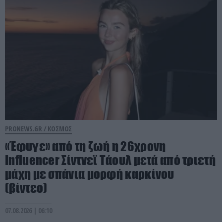
PRONEWS.GR /
ΚΟΣΜΟΣ
«Έφυγε» από τη ζωή η 26χρονη
Ιnfluencer Σίντνεϊ Τάουλ μετά από τριετή
μάχη με σπάνια μορφή καρκίνου
(βίντεο)
07.08.2026 | 06:10