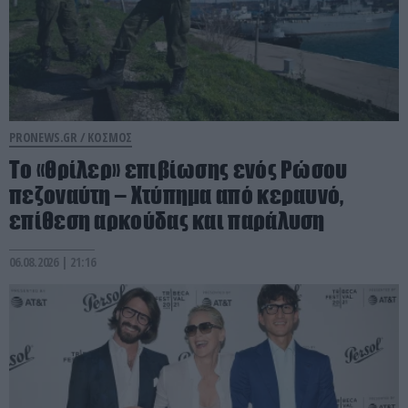
PRONEWS.GR /
ΚΟΣΜΟΣ
Το «θρίλερ» επιβίωσης ενός Ρώσου
πεζοναύτη – Χτύπημα από κεραυνό,
επίθεση αρκούδας και παράλυση
06.08.2026 | 21:16