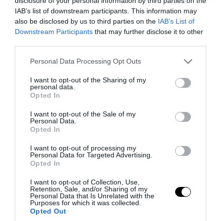
disclosure of your personal information by third parties on the
(βίντεο)
IAB’s list of downstream participants. This information may
also be disclosed by us to third parties on the
IAB’s List of
07.08.2026 | 08:39
Downstream Participants
that may further disclose it to other
third parties.
Please note that this website/app uses one or more Google
Personal Data Processing Opt Outs
services and may gather and store information including but
not limited to your visit or usage behaviour. You may click to
I want to opt-out of the Sharing of my
personal data.
grant or deny consent to Google and its third-party tags to
Opted In
use your data for below specified purposes in below Google
consent section.
I want to opt-out of the Sale of my
Personal Data.
Opted In
I want to opt-out of processing my
Personal Data for Targeted Advertising.
Opted In
PRONEWS.GR /
ΔΙΕΘΝΗΣ ΠΟΛΙΤΙΚΗ
I want to opt-out of Collection, Use,
Ν.Τραμπ: «Οι λάτρεις των ηλεκτρικών
Retention, Sale, and/or Sharing of my
Personal Data that Is Unrelated with the
αυτοκινήτων είναι άρρωστοι –
Purposes for which it was collected.
Ανησυχούν για την μπαταρία στο 75%»
Opted Out