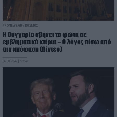
PRONEWS.GR /
ΚΟΣΜΟΣ
Η Ουγγαρία σβήνει τα φώτα σε
εμβληματικά κτίρια – Ο λόγος πίσω από
την απόφαση (βίντεο)
06.08.2026 | 19:54