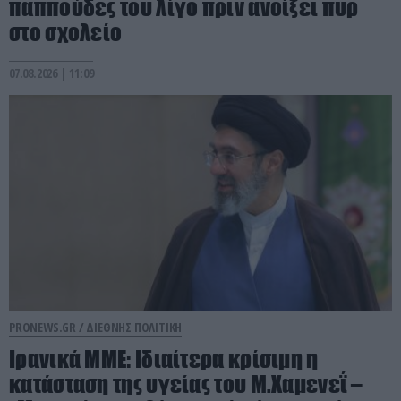
παππούδες του λίγο πριν ανοίξει πυρ
στο σχολείο
07.08.2026 | 11:09
PRONEWS.GR /
ΔΙΕΘΝΗΣ ΠΟΛΙΤΙΚΗ
Ιρανικά ΜΜΕ: Ιδιαίτερα κρίσιμη η
κατάσταση της υγείας του Μ.Χαμενεΐ –