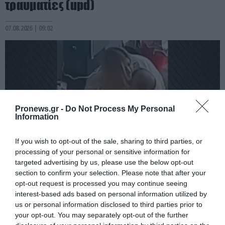
τραυματίες (upd)
07.08.2026 | 09:02
Pronews.gr -
Do Not Process My Personal
Information
If you wish to opt-out of the sale, sharing to third parties, or
processing of your personal or sensitive information for
targeted advertising by us, please use the below opt-out
PRONEWS.GR /
ΚΟΣΜΟΣ
section to confirm your selection. Please note that after your
opt-out request is processed you may continue seeing
Περού: Η στιγμή που μαέστρος
interest-based ads based on personal information utilized by
επιτίθεται σεξουαλικά σε 26χρονη
us or personal information disclosed to third parties prior to
τραγουδίστρια – Έντονες αντιδράσεις
your opt-out. You may separately opt-out of the further