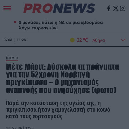
3 μονάδες κάτω η ΝΔ σε μια εβδομάδα
λόγω πυρκαγιών!
o
32
C
07
08
11:28
ΚΟΣΜΟΣ
Μέτε Μάριτ: Δύσκολα τα πράγματα
για την 52χρονη Νορβηγή
πριγκίπισσα – Ο μηχανισμός
αναπνοής που ανησύχησε (φωτο)
Παρά την κατάσταση της υγείας της, η
πριγκίπισσα ήταν χαμογελαστή στο κοινό
κατά τους εορτασμούς
18.05.2026 | 12:29