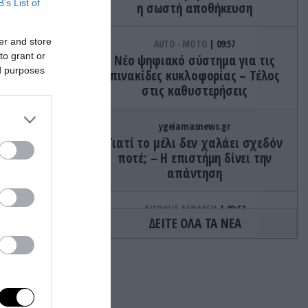
B’s List of
η σωστή αποθήκευση
er and store
AUTO - MOTO
09:57
to grant or
Νέο ψηφιακό σύστημα για τις
ed purposes
πινακίδες κυκλοφορίας – Τέλος
στις καθυστερήσεις
ygeiamasnews.gr
Γιατί το μέλι δεν χαλάει σχεδόν
ποτέ; – Η επιστήμη δίνει την
απάντηση
ΔΙΕΘΝΗΣ ΑΣΦΑΛΕΙΑ
09:52
ΔΕΙΤΕ ΟΛΑ ΤΑ ΝΕΑ
Το Ιράν «παγώνει» τις ΗΠΑ για
άνοιγμα των Στενών του Ορμούζ:
«Δίνετε άμεσα 300 δισ.δολάρια
και διόδια» (upd)
GOOD LIFE
09:51