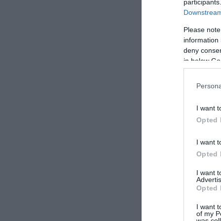
participants
Downstream 
Please note
information 
deny consent
in below Go
Persona
I want t
Δείτ
Opted 
I want t
Opted 
I want 
Advertis
Opted 
I want t
of my P
was col