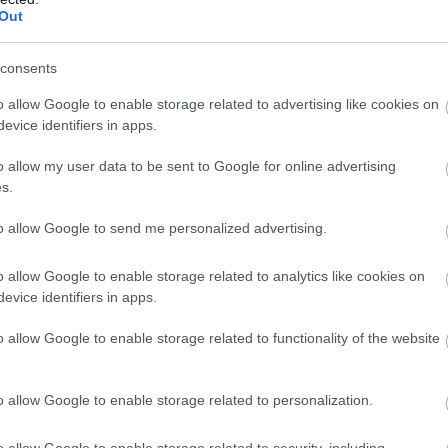
Out
consents
o allow Google to enable storage related to advertising like cookies on
evice identifiers in apps.
ην φωτογράφιση, πόζαρε με εννέα διαφορετικές
ς, φορώντας κομμάτια των Chanel, Prada, Celine 
o allow my user data to be sent to Google for online advertising
ίκνυαν την λεπτεπίλεπτη σιλουέτα της και τα
s.
α πόδια της. Η καλλίγραμμη σιλουέτα της πάντ
to allow Google to send me personalized advertising.
 έχει σχέση με το νέο της χόμπι – νωρίτερα αυτό
ε στο Instagram ένα βίντεο που την δείχνει να κ
o allow Google to enable storage related to analytics like cookies on
αι στο οποίο λέει ότι είναι ένας
«απίστευτος τρ
evice identifiers in apps.
στείς».
o allow Google to enable storage related to functionality of the website
ημείο της συνέντευξής της, μιλώντας για την αγ
υσική, η Κάρλα Μπρούνι μοιράστηκε:
«Γράφω ότ
o allow Google to enable storage related to personalization.
τι»
και παραδέχτηκε ότι παίζει διάφορα όργαν
 βιολί –
«άσχημα αλλά με πάθος».
o allow Google to enable storage related to security, including