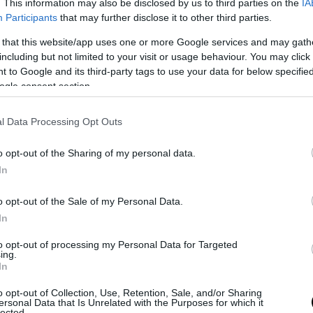
. This information may also be disclosed by us to third parties on the
IA
Participants
that may further disclose it to other third parties.
 that this website/app uses one or more Google services and may gath
including but not limited to your visit or usage behaviour. You may click 
 to Google and its third-party tags to use your data for below specifi
ogle consent section.
l Data Processing Opt Outs
o opt-out of the Sharing of my personal data.
ε αυτή τη δημοσίευση στο Instagram.
In
o opt-out of the Sale of my Personal Data.
In
to opt-out of processing my Personal Data for Targeted
ing.
In
o opt-out of Collection, Use, Retention, Sale, and/or Sharing
ersonal Data that Is Unrelated with the Purposes for which it
lected.