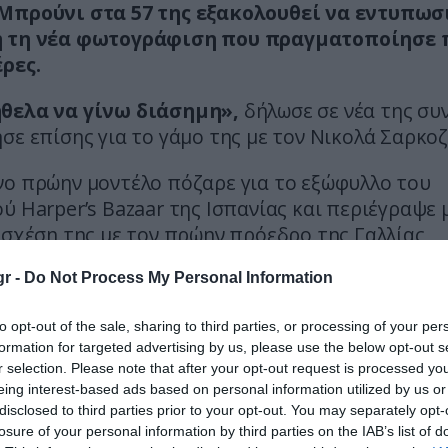
Μπρούνι στα 57 της εξακολουθεί να εντυπωσι
 τη νέα φωτογράφιση που πραγματοποίησε 
ρες.
θελα να γίνω διάσημη»,
δήλωσε σε νέα της συ
σε επίσης για το γάμο της με τον Νικολά Σαρκοζ
νο πρώην μοντέλο πόζαρε για το εξώφυλλο του
ύ Harper’s Bazaar της Ισπανίας και περιέγραψε
 σχέση της με τον πρώην πρόεδρο της Γαλλίας,
ντας πως το καλύτερο μέρος εκείνης της φάσης
r -
Do Not Process My Personal Information
 με τον άντρα μου».
to opt-out of the sale, sharing to third parties, or processing of your per
formation for targeted advertising by us, please use the below opt-out s
r selection. Please note that after your opt-out request is processed y
eing interest-based ads based on personal information utilized by us or
disclosed to third parties prior to your opt-out. You may separately opt-
losure of your personal information by third parties on the IAB’s list of