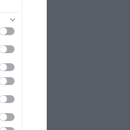
Γιατί οι φυσαλίδες της
σαμπάνιας ανεβαίνουν πάντα
Η δημοσίευση κοινοποιήθηκε από το χρήστη Harper’s Bazaar España (@harpersbazaares)
προς τα πάνω;
PROVOCATEUR
09:45
Με αιφνιδιασμό ο Α.Τσίπρας
και Gucci
στην ΔΕΘ – Το πρόγραμμα
ομιλιών του για να «χτυπήσει»
τον Κ.Μητσοτάκη
ως,
 το μήνα,
ΔΙΕΘΝΗΣ ΑΣΦΑΛΕΙΑ
09:45
άνει pole
Οι Χούθι δοκιμάζουν την
όπος για
αμυντική συμμαχία Τουρκίας-
Σ.Αραβίας – Το παράδοξο των
ελληνικών Patriot στην περιοχή
άπη της
αν
GOOD LIFE
09:40
α – όπως
Το αντικείμενο που υπάρχει