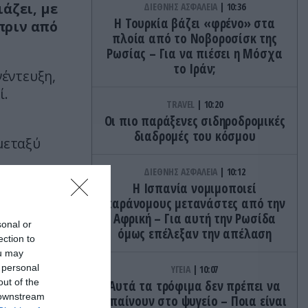
άζει, με
ΔΙΕΘΝΗΣ ΑΣΦΑΛΕΙΑ
10:36
Η Τουρκία βάζει «φρένο» στα
πριν από
πλοία από το Νοβοροσίσκ της
Ρωσίας – Για να πιέσει η Μόσχα
το Ιράν;
νέντευξη,
ί.
TRAVEL
10:20
Οι πιο παράξενες σιδηροδρομικές
διαδρομές του κόσμου
 μεταξύ
ΔΙΕΘΝΗΣ ΑΣΦΑΛΕΙΑ
10:12
 ήταν
«η
Η Ισπανία νομιμοποιεί
παράνομους μετανάστες από την
Αφρική – Για αυτή την Ρωσίδα
sonal or
όμως επέλεξαν την απέλαση
ection to
ou may
 personal
ΥΓΕΙΑ
10:07
out of the
Αυτά τα τρόφιμα δεν πρέπει να
 downstream
μπαίνουν στο ψυγείο – Ποια είναι