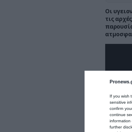
Οι υγειο
τις αρχέ
παρουσία
ατμοσφα
Pronews.g
If you wish 
sensitive in
confirm you
continue se
information 
further disc