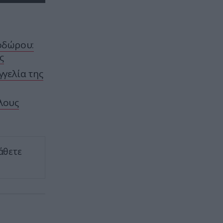
ΕΝΟΠΛΕΣ ΣΥΓΚΡΟΥΣΕΙΣ
13:20
ΕΚΤΑΚΤΟ: Τρεις Μεραρχίες του
οδώρου:
βορειοκορεατικού Στρατού
αναπτύχθηκαν ταχύτατα στη
ς
Ρωσία
γγελία της
ΚΟΣΜΟΣ
13:19
λους
Αυτές είναι οι χώρες που σε…
πληρώνουν για να μετακομίσεις
εκεί
άθετε
ΙΣΤΟΡΙΑ
13:15
Eastern State Pen: Τα μεταφυσικά
φαινόμενα στην διάσημη φυλακή
– Τα φρικιαστικά ακούσματα και
οι σκοτεινές φιγούρες