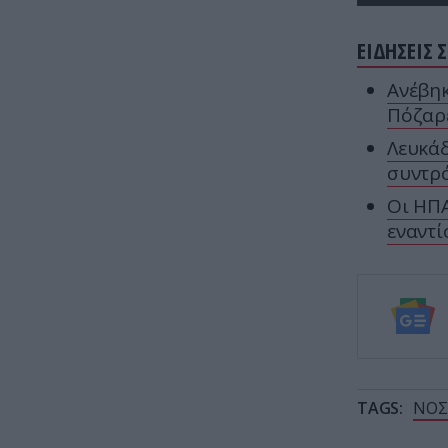
ΕΙΔΗΣΕΙΣ 
Ανέβηκ
Πόζαρε
Λευκάδ
συντρό
Οι ΗΠΑ
εναντί
TAGS:
ΝΟΣ