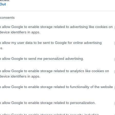
νομικές αρχές κάλεσαν τον πληθυσμό να
Out
οιεί μάσκες υψηλής ποιότητας N95 κατά τη
 του αέρα,
να κλείνει τα παράθυρα και τις πόρτ
consents
ον λιγότερο δυνατό χρόνο σε εξωτερικούς χώρου
o allow Google to enable storage related to advertising like cookies on
σε εσωτερικούς χώρους.
evice identifiers in apps.
ο νέφος είναι υπερβολικό. Βήχω τόσο πολύ»,
ανα
o allow my user data to be sent to Google for online advertising
στης του διαδικτύου στο Facebook.
«Πονάει ο λα
s.
τ COVID, αλλά δεν ήταν αυτό. Καθώς βλέπω το επ
to allow Google to send me personalized advertising.
 (λέω) ότι μπορεί να είναι αυτό».
o allow Google to enable storage related to analytics like cookies on
«ομίχλη» συνδέεται με τον καπνό από τις δασικέ
evice identifiers in apps.
 και την καύση καλαμιών από τους αγρότες, σύ
 όπως επίσης και με τις εκπομπές των οχημάτων 
o allow Google to enable storage related to functionality of the website
ίας.
o allow Google to enable storage related to personalization.
η έχει πάνω από 70 εκατομμύρια κατοίκους και 
 του αέρα έχει μετατραπεί σε φλέγον ζήτημα κα
o allow Google to enable storage related to security, including