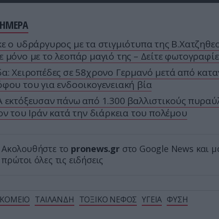
ΣΗΜΕΡΑ
ε ο υδράργυρος με τα στιγμιότυπα της Β.Χατζηθε
 μόνο με το λεοπάρ μαγιό της – Δείτε φωτογραφίε
α: Χειροπέδες σε 58χρονο Γερμανό μετά από κατα
φου του για ενδοοικογενειακή βία
 εκτόξευσαν πάνω από 1.300 βαλλιστικούς πυραύ
ον του Ιράν κατά την διάρκεια του πολέμου
Ακολουθήστε το
pronews.gr
στο Google News και μ
πρώτοι όλες τις ειδήσεις
ΚΟΜΕΙΟ
ΤΑΙΛΑΝΔΗ
ΤΟΞΙΚΟ ΝΕΦΟΣ
ΥΓΕΙΑ
ΦΥΣΗ