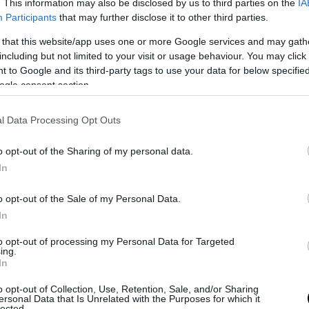
. This information may also be disclosed by us to third parties on the
IA
Participants
that may further disclose it to other third parties.
 that this website/app uses one or more Google services and may gath
including but not limited to your visit or usage behaviour. You may click 
α, η κακή ποιότητα του αέρα ώθησε 2,4 εκατομμ
 to Google and its third-party tags to use your data for below specifi
ς να αναζητήσουν ιατρική περίθαλψη από τον Ι
ogle consent section.
5 εισαγωγές στο νοσοκομείο μόνον αυτήν την εβ
θες, Τετάρτη, ο Δρ Όπας Καρνκαουινπόνγκ, γρα
l Data Processing Opt Outs
γείου Δημόσιας Υγείας.
o opt-out of the Sharing of my personal data.
με την εταιρεία παρακολούθησης της ποιότητας
In
πανγκόκ και η πόλη Τσιάνγκ Μάι, στο βόρει
ς, βρίσκονταν σήμερα το πρωί μεταξύ των π
o opt-out of the Sale of my Personal Data.
ύτερη ατμοσφαιρική ρύπανση στον κόσμο.
In
to opt-out of processing my Personal Data for Targeted
 διευκρίνισε ότι τα αναπνευστικά προβλήματα,
ing.
In
δες, οι φλεγμονές στα μάτια και ο πονόλαιμος 
ν πιο συχνών αιτίων των ιατρικών επισκέψεων.
o opt-out of Collection, Use, Retention, Sale, and/or Sharing
ersonal Data that Is Unrelated with the Purposes for which it
lected.