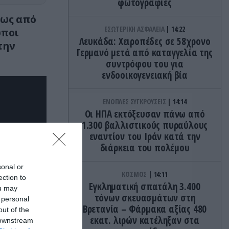
φωτογραφίες
πως από
ΕΣΩΤΕΡΙΚΗ ΑΣΦΑΛΕΙΑ
14:22
ωποι
Λευκάδα: Χειροπέδες σε 58χρονο
την
Γερμανό μετά από καταγγελία της
συντρόφου του για
ενδοοικογενειακή βία
ΕΝΟΠΛΕΣ ΣΥΓΚΡΟΥΣΕΙΣ
14:14
Οι ΗΠΑ εκτόξευσαν πάνω από
1.300 βαλλιστικούς πυραύλους
εναντίον του Ιράν κατά την
διάρκεια του πολέμου
sonal or
ΚΟΣΜΟΣ
14:11
ection to
Eγκληματική σπατάλη 3.400
ou may
τόνων σκευασμάτων στη
 personal
Βρετανία – Φάρμακα αξίας 480
out of the
εκατ. λιρών κατέληξαν στα
 downstream