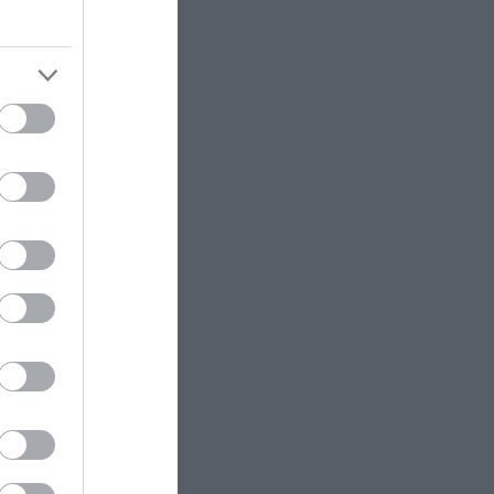
GOOD LIFE
13:55
Γιατί τα περισσότερα δημόσια
ς
κτίρια έχουν σκάλες στην είσοδο
ες, να
ς και να
PROVOCATEUR
13:47
Αυτός είναι ο παράγοντας της ΑΕΚ
που φεύγει από την Ένωση και
φέρει
«μετακομίζει» στην ΕΛΑΣ του
ιμός μου.
Αλέξη Τσίπρα
ίπεδο της
ΕΣΩΤΕΡΙΚΗ ΑΣΦΑΛΕΙΑ
13:46
Παλαιό Φάληρο: Συνελήφθη
ς
40χρονο μέλος της οργάνωσης
μφωνα με
του «Έντικ» – Συμμετείχε σε
και της
εκβιασμούς & ξυλοδαρμούς
ΕΣΩΤΕΡΙΚΗ ΑΣΦΑΛΕΙΑ
13:36
η κακή
Νοσοκομείο «Ερυθρός Σταυρός»:
θώς
Ασθενής επιτέθηκε και κτύπησε