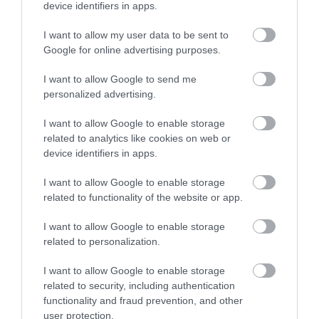
device identifiers in apps.
I want to allow my user data to be sent to
ΤΕΛΕΥΤΑΙΕΣ ΕΙΔΗΣΕΙΣ
Google for online advertising purposes.
ΚΟΙΝΩΝΙΑ
20:37
I want to allow Google to send me
Γιατί τα μουσεία κρατούν χιλιάδες αντικείμενα
personalized advertising.
που δεν εκθέτουν ποτέ στο κοινό;
I want to allow Google to enable storage
related to analytics like cookies on web or
GOOD LIFE
20:36
device identifiers in apps.
Οι αριθμοί δωματίων που «εξαφανίζονται» από
τα ξενοδοχεία
I want to allow Google to enable storage
related to functionality of the website or app.
ΕΣΩΤΕΡΙΚΗ ΑΣΦΑΛΕΙΑ
20:30
I want to allow Google to enable storage
Ρέθυμνο: Πέντε συλλήψεις για τον ξυλοδαρμό
related to personalization.
51χρονου Βρετανού
I want to allow Google to enable storage
related to security, including authentication
ΕΣΩΤΕΡΙΚΗ ΑΣΦΑΛΕΙΑ
20:28
functionality and fraud prevention, and other
Νάξος: Φωτιά στη Μικρή Βίγλα – Επιχειρούν
user protection.