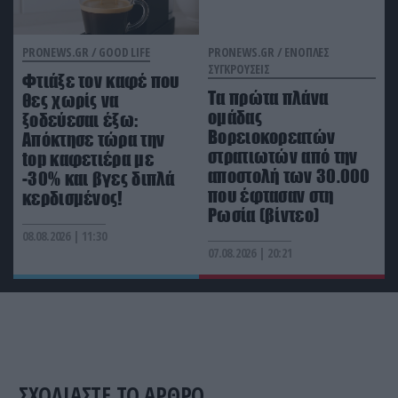
Το μυστήριο της Σαντορίνης – Ο 15χρονος που
μπορεί να ανατρέψει ολόκληρη την ιστορία
PRONEWS.GR /
GOOD LIFE
PRONEWS.GR /
ΕΝΟΠΛΕΣ
ΣΥΓΚΡΟΥΣΕΙΣ
Φτιάξε τον καφέ που
AUTO - MOTO
18:12
Τα πρώτα πλάνα
Ηλεκτρικά αυτοκίνητα: Τόση βενζίνη «κρύβεται»
θες χωρίς να
ομάδας
πίσω από τις κιλοβατώρες που καταναλώνουν
ξοδεύεσαι έξω:
Βορειοκορεατών
Απόκτησε τώρα την
στρατιωτών από την
top καφετιέρα με
αποστολή των 30.000
-30% και βγες διπλά
που έφτασαν στη
κερδισμένος!
Ρωσία (βίντεο)
08.08.2026 | 11:30
07.08.2026 | 20:21
ΣΧΟΛΙΑΣΤΕ ΤΟ ΑΡΘΡΟ