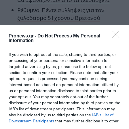
«εξαφανίζονται» από τα ξενοδοχεία
Ρέθυμνο: Πέντε συλλήψεις για τον
ξυλοδαρμό 51χρονου Βρετανού
Pronews.gr -
Do Not Process My Personal
Ακολουθήστε το
pronews.gr
στο
Information
Google News και μάθετε πρώτοι όλες
τις ειδήσεις
If you wish to opt-out of the sale, sharing to third parties, or
processing of your personal or sensitive information for
targeted advertising by us, please use the below opt-out
TAGS:
΄ΡΩΣΙΑ
ΕΛΟΝ ΜΑΣΚ
ΗΠΑ
section to confirm your selection. Please note that after your
opt-out request is processed you may continue seeing
interest-based ads based on personal information utilized by
us or personal information disclosed to third parties prior to
Δείτε μας ζωντανά στο
YouTube
,
your opt-out. You may separately opt-out of the further
Twitch
,
X
,
Telegram
disclosure of your personal information by third parties on the
IAB’s list of downstream participants. This information may
also be disclosed by us to third parties on the
IAB’s List of
Downstream Participants
that may further disclose it to other
third parties.