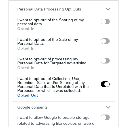
Please note that this website/app uses one or more Google
Personal Data Processing Opt Outs
services and may gather and store information including but
not limited to your visit or usage behaviour. You may click to
I want to opt-out of the Sharing of my
personal data.
grant or deny consent to Google and its third-party tags to
Opted In
use your data for below specified purposes in below Google
consent section.
I want to opt-out of the Sale of my
Personal Data.
Opted In
I want to opt-out of processing my
Personal Data for Targeted Advertising.
Opted In
ΔΙΑΔΩΣΤΕ ΤΟ ΑΡΘΡΟ
I want to opt-out of Collection, Use,
Retention, Sale, and/or Sharing of my
Personal Data that Is Unrelated with the
Purposes for which it was collected.
Opted Out
Google consents
I want to allow Google to enable storage
related to advertising like cookies on web or