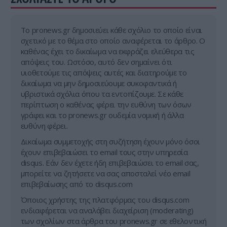
Tο pronews.gr δημοσιεύει κάθε σχόλιο το οποίο είναι
σχετικό με το θέμα στο οποίο αναφέρεται το άρθρο. Ο
καθένας έχει το δικαίωμα να εκφράζει ελεύθερα τις
απόψεις του. Ωστόσο, αυτό δεν σημαίνει ότι
υιοθετούμε τις απόψεις αυτές και διατηρούμε το
δικαίωμα να μην δημοσιεύουμε συκοφαντικά ή
υβριστικά σχόλια όπου τα εντοπίζουμε. Σε κάθε
περίπτωση ο καθένας φέρει την ευθύνη των όσων
γράφει και το pronews.gr ουδεμία νομική ή άλλα
ευθύνη φέρει.
Δικαίωμα συμμετοχής στη συζήτηση έχουν μόνο όσοι
έχουν επιβεβαιώσει το email τους στην υπηρεσία
disqus. Εάν δεν έχετε ήδη επιβεβαιώσει το email σας,
μπορείτε να ζητήσετε να σας αποσταλεί νέο email
επιβεβαίωσης από το disqus.com
Όποιος χρήστης της πλατφόρμας του disqus.com
ενδιαφέρεται να αναλάβει διαχείριση (moderating)
των σχολίων στα άρθρα του pronews.gr σε εθελοντική