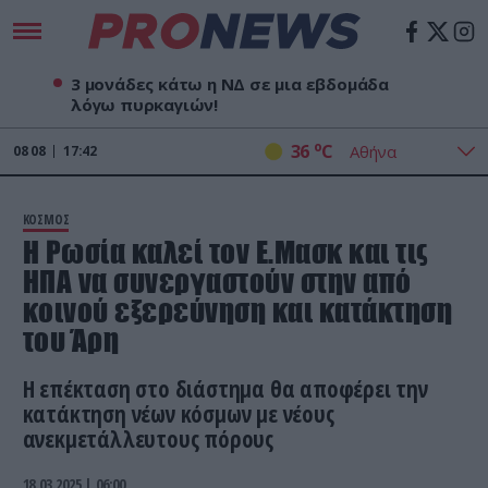
3 μονάδες κάτω η ΝΔ σε μια εβδομάδα
λόγω πυρκαγιών!
o
36
C
08
08
17:42
ΚΟΣΜΟΣ
Η Ρωσία καλεί τον Ε.Μασκ και τις
ΗΠΑ να συνεργαστούν στην από
κοινού εξερεύνηση και κατάκτηση
του Άρη
Η επέκταση στο διάστημα θα αποφέρει την
κατάκτηση νέων κόσμων με νέους
ανεκμετάλλευτους πόρους
18.03.2025 | 06:00